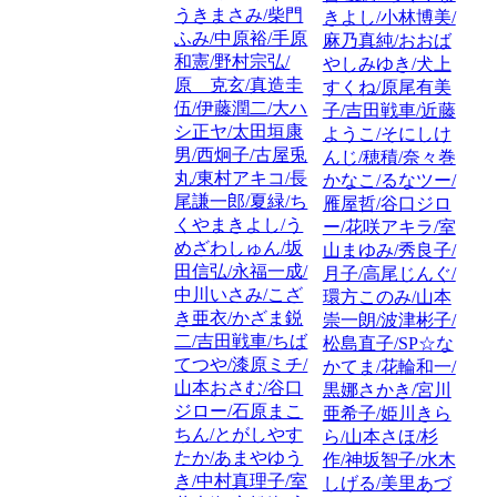
うきまさみ/柴門
きよし/小林博美/
ふみ/中原裕/手原
麻乃真純/おおば
和憲/野村宗弘/
やしみゆき/犬上
原 克玄/真造圭
すくね/原尾有美
伍/伊藤潤二/大ハ
子/吉田戦車/近藤
シ正ヤ/太田垣康
ようこ/そにしけ
男/西炯子/古屋兎
んじ/穂積/奈々巻
丸/東村アキコ/長
かなこ/るなツー/
尾謙一郎/夏緑/ち
雁屋哲/谷口ジロ
くやまきよし/う
ー/花咲アキラ/室
めざわしゅん/坂
山まゆみ/秀良子/
田信弘/永福一成/
月子/高尾じんぐ/
中川いさみ/こざ
環方このみ/山本
き亜衣/かざま鋭
崇一朗/波津彬子/
二/吉田戦車/ちば
松島直子/SP☆な
てつや/漆原ミチ/
かてま/花輪和一/
山本おさむ/谷口
黒娜さかき/宮川
ジロー/石原まこ
亜希子/姫川きら
ちん/とがしやす
ら/山本さほ/杉
たか/あまやゆう
作/神坂智子/水木
き/中村真理子/室
しげる/美里あづ