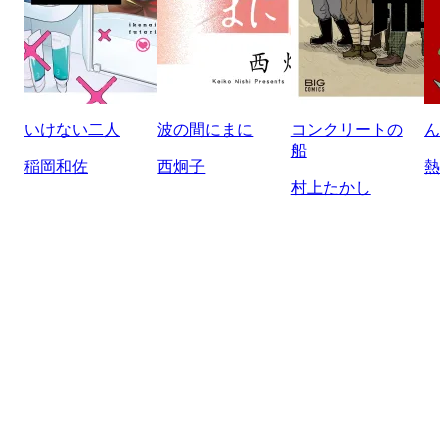
いけない二人
波の間にまに
コンクリートの
ん
船
稲岡和佐
西炯子
熱
村上たかし