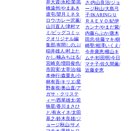
井大資/永松潔/高
さ/内山良治/ジョ
橋遠州/やまあき
ージ秋山/大島弓
道屯/望月ミネタ
子/IKARING/Ｕ
ロウ/カレー沢薫/
ＲＡＥＶＯ/紀伊
山川直人/津村マ
カンナ/やまだ紫/
ミ/ビッグコミッ
内藤らぶか/唐木
クオリジナル編
田忠/佐藤マキ/樹
集部/有間しのぶ/
崎聖/相澤いくえ/
稲井雄人/村上た
今井康恵/横山キ
かし/楠みちはる/
ムチ/杉田明/今日
宮崎克/増田俊也/
マチ子/佐久間薫/
市田実/太宰治/福
近藤史恵
本伸行/森栗丸/小
林有吾/キリエ/星
野泰視/奥山直/ア
ガサ・クリステ
ィー/西尾雄太/若
狭星/香川まさひ
と/有永イネ/太田
基之/鈴木良雄/ジ
ョージ秋山/サメ
マチオ/黒鉄ヒロ