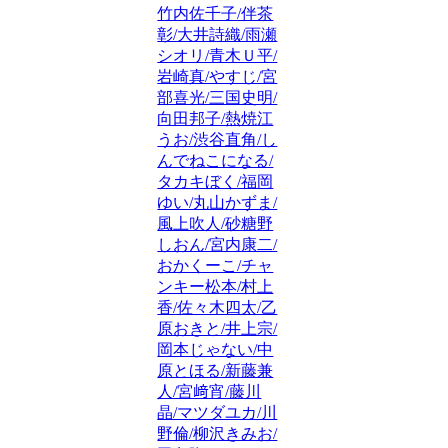
竹内佐千子/伴茶
彰/大井詩織/雨瀬
シオリ/青木Ｕ平/
岩崎真/やすじ/宮
部喜光/三国史明/
向田邦子/熱焼江
うお/渋谷直角/し
んでねこになる/
タカキぼく/福岡
ゆい/丸山かずま/
風上吹人/砂糖野
しおん/宮内康二/
おかくーこ/チャ
ンキー松本/村上
香/佐々木四太/乙
原おきと/井上宗/
岡本じゃない/中
原とほる/新藤兼
人/宮﨑宵/藤川
晶/マツダユカ/川
野倫/柳沢きみお/