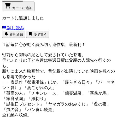
カートに追加
カートに追加しました
試し読み
新刊通知
後で買う
１話毎に心が動く読み切り連作集、最新刊！
戦前から都民の足として愛されていた都電。
母とふたりの子ども達は毎週日曜に父親の入院先へ行くの
も、
新たに出来た映画館で、昔父親が出演していた映画を観るの
も都電で向かった
ーー表題作「都電沿線」ほか、「帰らざる日々」「パーマネ
ント愛川」「あこがれの人」
「孤高の人」「チキンレース」「幽霊温泉」「塞翁が馬」
「家庭菜園」「紙切り」
「誕生日プレゼント」「ヤマガラのおみくじ」「盆の夜」
「虫の音」「パン食い競走」
全15編を収録。