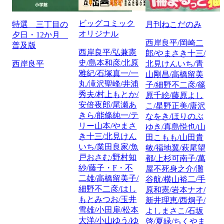
ビッグコミック
特選 三丁目の
月刊ねこだのみ
オリジナル
夕日・12か月
西岸良平/岡崎二
普及版
西岸良平/弘兼憲
郎/やまさき十三/
史/島本和彦/北原
西岸良平
北見けんいち/青
雅紀/石塚真一/一
山剛昌/高橋留美
丸/滝沢聖峰/井浦
子/細野不二彦/篠
秀夫/村上もとか/
原千絵/藤原よし
安倍夜郎/尾瀬あ
こ/星野正美/唐沢
きら/能條純一/テ
なをき/ほりのぶ
リー山本/やまさ
ゆき/真島悦也/山
き十三/北見けん
田こもも/山田貴
いち/業田良家/魚
敏/福地翼/萩尾望
戸おさむ/野村知
都/上杉可南子/萬
紗/藤子・F・不
屋不死身之介/灘
二雄/高橋留美子/
谷航/横山裕二/手
細野不二彦/はし
原和憲/岩本ナオ/
もとみつお/玉井
新井理恵/西炯子/
雪雄/小田扉/松本
よしまさこ/石坂
大洋/小山ゆう/ゆ
啓/夏緑/ちくやま