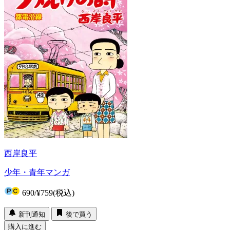
西岸良平
少年・青年マンガ
690
/
¥759
(税込)
新刊通知
後で買う
購入に進む