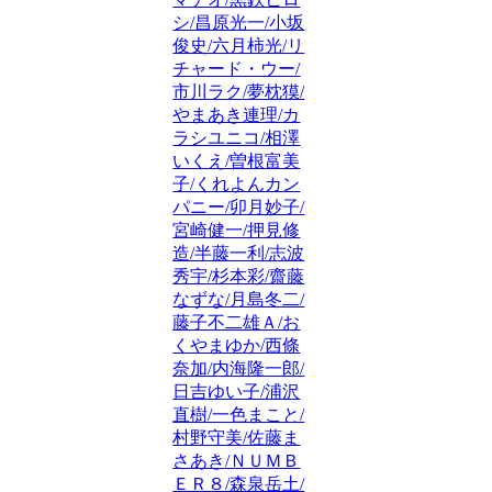
シ/昌原光一/小坂
俊史/六月柿光/リ
チャード・ウー/
市川ラク/夢枕獏/
やまあき連理/カ
ラシユニコ/相澤
いくえ/曽根富美
子/くれよんカン
パニー/卯月妙子/
宮崎健一/押見修
造/半藤一利/志波
秀宇/杉本彩/齋藤
なずな/月島冬二/
藤子不二雄Ａ/お
くやまゆか/西條
奈加/内海隆一郎/
日吉ゆい子/浦沢
直樹/一色まこと/
村野守美/佐藤ま
さあき/ＮＵＭＢ
ＥＲ８/森泉岳土/