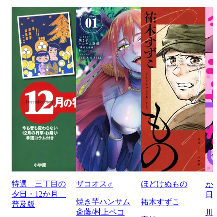
特選 三丁目の
ザコオス♂
ほどけぬもの
か
夕日・12か月
日
焼き芋ハンサム
祐木すずこ
普及版
斎藤/村上ペコ
川