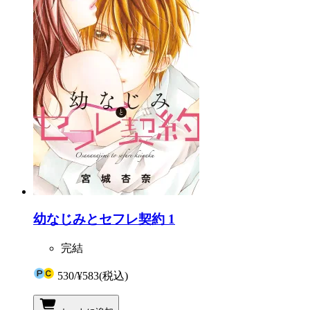
幼なじみとセフレ契約 1
完結
530
/
¥583
(税込)