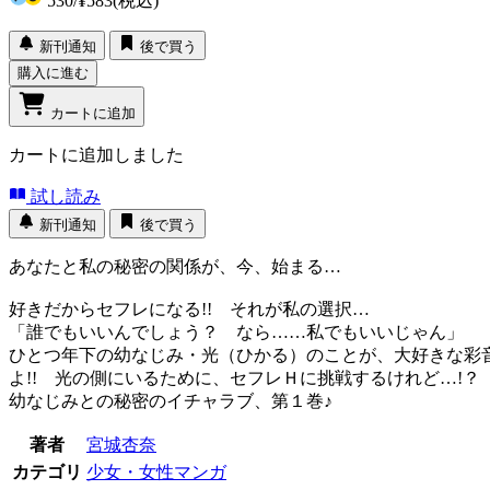
530
/
¥583
(税込)
新刊通知
後で買う
購入に進む
カートに追加
カートに追加しました
試し読み
新刊通知
後で買う
あなたと私の秘密の関係が、今、始まる…
好きだからセフレになる!! それが私の選択…
「誰でもいいんでしょう？ なら……私でもいいじゃん」
ひとつ年下の幼なじみ・光（ひかる）のことが、大好きな彩音
よ!! 光の側にいるために、セフレＨに挑戦するけれど…!？
幼なじみとの秘密のイチャラブ、第１巻♪
著者
宮城杏奈
カテゴリ
少女・女性マンガ