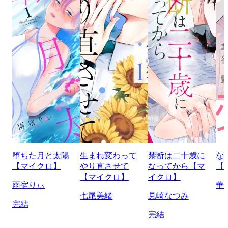
堕ちた月と太陽
生まれ変わって
禁断は二十歳に
な
【マイクロ】
やり直させて
なってから【マ
【
【マイクロ】
イクロ】
雨宿りぃ
華
七尾美緒
見崎なつみ
完結
完結