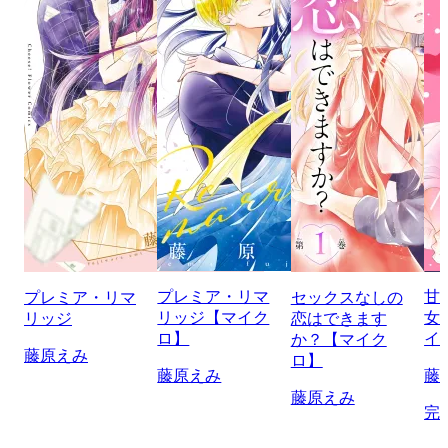
プレミア・リマ
甘
プレミア・リマ
セックスなしの
リッジ【マイク
女
リッジ
恋はできます
ロ】
イ
か？【マイク
藤原えみ
ロ】
藤原えみ
藤
藤原えみ
完