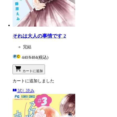
それは大人の事情です 2
完結
440
/
¥484
(税込)
カートに追加
カートに追加しました
試し読み