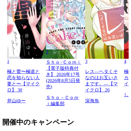
2
1
3
4
Ｓｈｏ−Ｃｏｍｉ
【電子版特典付
極と蕾〜極道と
レス―ヘタくそ
極
き】 2026年17号
恋を知らない人
なのはお互いさ
カ
(2026年8月5日発
妻と〜【マイク
まです。―【マ
イ
売)
ロ】 30
イクロ】 26
し
Ｓｈｏ－Ｃｏｍ
井山ゆー
深海魚
ｉ編集部
開催中のキャンペーン