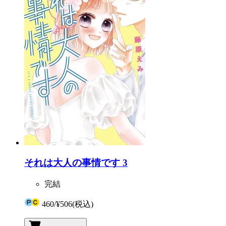
それは大人の事情です 3
完結
460
/
¥506
(税込)