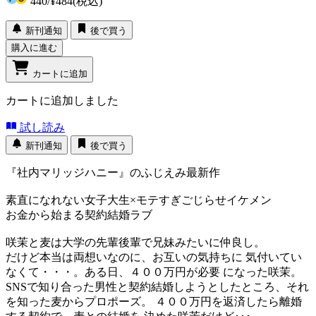
440
/
¥484
(税込)
新刊通知
後で買う
購入に進む
カートに追加
カートに追加しました
試し読み
新刊通知
後で買う
『社内マリッジハニー』のふじえみ最新作
素直になれない女子大生×モテすぎごじらせイケメン
お金から始まる契約結婚ラブ
咲茉と麦は大学の先輩後輩で兄妹みたいに仲良し。
だけど本当は両想いなのに、お互いの気持ちに 気付いてい
なくて・・・。ある日、４００万円が必要 になった咲茉。
SNSで知り合った男性と契約結婚しようとしたところ、それ
を知った麦からプロポーズ。 ４００万円を返済したら離婚