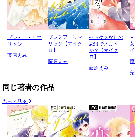
プレミア・リマ
甘
プレミア・リマ
セックスなしの
リッジ【マイク
女
リッジ
恋はできます
ロ】
イ
か？【マイク
藤原えみ
ロ】
藤原えみ
藤
藤原えみ
完
同じ著者の作品
もっと見る