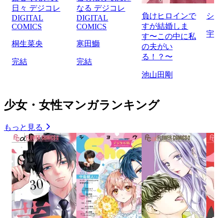
日々 デジコレ
なる デジコレ
負けヒロインで
シ
DIGITAL
DIGITAL
すが結婚しま
COMICS
COMICS
宇
す〜この中に私
桐生菜央
寒田鰤
の夫がい
る！？〜
完結
完結
池山田剛
少女・女性マンガランキング
もっと見る