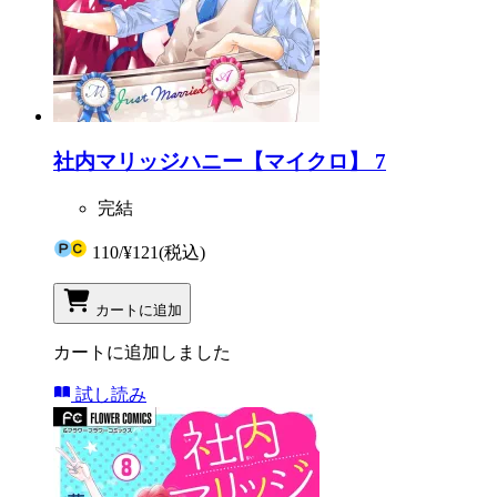
社内マリッジハニー【マイクロ】 7
完結
110
/
¥121
(税込)
カートに追加
カートに追加しました
試し読み