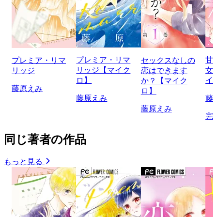
プレミア・リマ
甘
プレミア・リマ
セックスなしの
リッジ【マイク
女
リッジ
恋はできます
ロ】
イ
か？【マイク
藤原えみ
ロ】
藤原えみ
藤
藤原えみ
完
同じ著者の作品
もっと見る