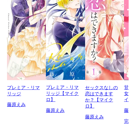
プレミア・リマ
甘
プレミア・リマ
セックスなしの
リッジ【マイク
女
リッジ
恋はできます
ロ】
イ
か？【マイク
藤原えみ
ロ】
藤原えみ
藤
藤原えみ
完