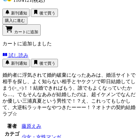
110
/
¥121
(税込)
新刊通知
後で買う
購入に進む
カートに追加
カートに追加しました
試し読み
新刊通知
後で買う
婚約者に浮気されて婚約破棄になったあみは、婚活サイトで
相手を探し、よく知らない相手とヤケクソで即日結婚してし
まう(>_<)！！結婚できればもう、誰でもよくなっていたか
ら…。でもそんなあみが結婚したのは、超イケメンでなんだ
か優しい三浦真夏という男性で！？え、これってもしかし
て、大逆転ラッキーなやつきたーーー！？オトナの契約結婚
ラブ☆
著者
藤原えみ
カテゴ
少女・女性マンガ