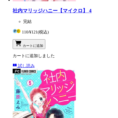
社内マリッジハニー【マイクロ】 4
完結
110
/
¥121
(税込)
カートに追加
カートに追加しました
試し読み