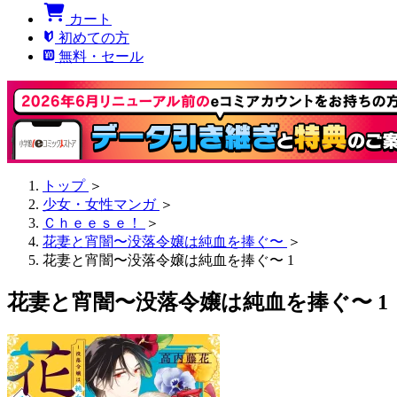
カート
初めての方
無料・セール
トップ
＞
少女・女性マンガ
＞
Ｃｈｅｅｓｅ！
＞
花妻と宵闇〜没落令嬢は純血を捧ぐ〜
＞
花妻と宵闇〜没落令嬢は純血を捧ぐ〜 1
花妻と宵闇〜没落令嬢は純血を捧ぐ〜 1