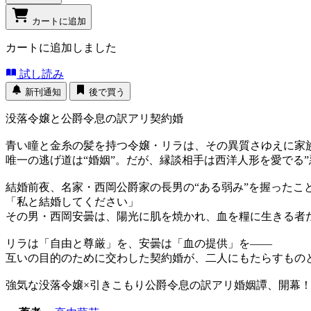
カートに追加
カートに追加しました
試し読み
新刊通知
後で買う
没落令嬢と公爵令息の訳アリ契約婚
青い瞳と金糸の髪を持つ令嬢・リラは、その異質さゆえに家
唯一の逃げ道は“婚姻”。だが、縁談相手は西洋人形を愛でる”
結婚前夜、名家・西岡公爵家の長男の“ある弱み”を握ったこ
「私と結婚してください」
その男・西岡安曇は、陽光に肌を焼かれ、血を糧に生きる者
リラは「自由と尊厳」を、安曇は「血の提供」を――
互いの目的のために交わした契約婚が、二人にもたらすもの
強気な没落令嬢×引きこもり公爵令息の訳アリ婚姻譚、開幕