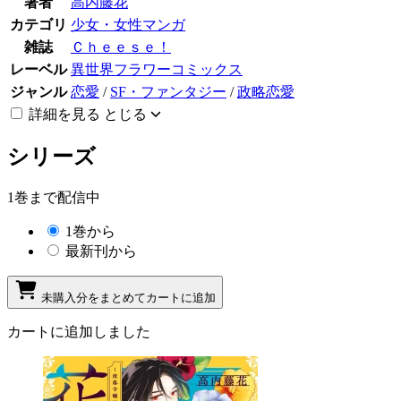
著者
高内藤花
カテゴリ
少女・女性マンガ
雑誌
Ｃｈｅｅｓｅ！
レーベル
異世界フラワーコミックス
ジャンル
恋愛
/
SF・ファンタジー
/
政略恋愛
詳細を見る
とじる
シリーズ
1巻まで配信中
1巻から
最新刊から
未購入分をまとめてカートに追加
カートに追加しました