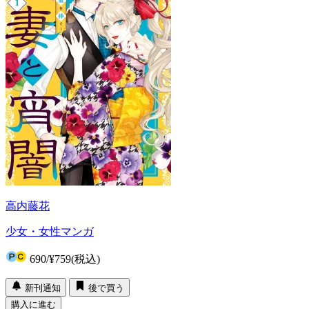
高内藤花
少女・女性マンガ
690
/
¥759
(税込)
新刊通知
後で買う
購入に進む