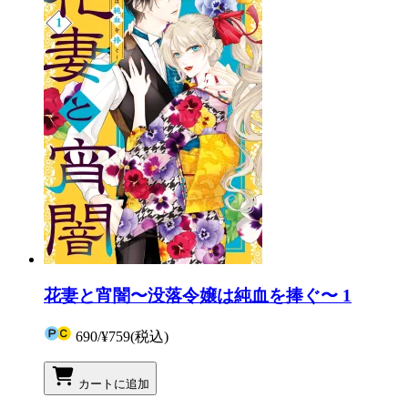
花妻と宵闇〜没落令嬢は純血を捧ぐ〜 1
690
/
¥759
(税込)
カートに追加