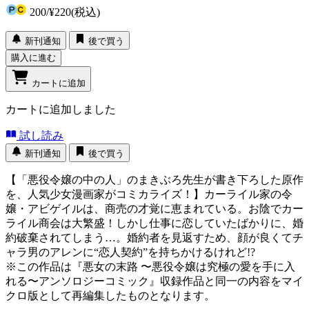
200
/
¥220
(税込)
新刊通知
後で買う
購入に進む
カートに追加
カートに追加しました
試し読み
新刊通知
後で買う
【「悪役令嬢の中の人」のまきぶろ先生が書き下ろした原作
を、人気少女漫画家がコミカライズ！】カーライル家の令
嬢・アビゲイルは、商売の才覚に恵まれている。お陰でカー
ライル商会は大繁盛！しかし仕事に恋していたばかりに、婚
約破棄されてしまう…。婚約者を見返すため、顔が良くてチ
ャラ男のアレンに“恋人契約”を持ちかけるけれど!?
※この作品は『悪女の末路 〜悪役令嬢は究極の愛を手に入
れる〜アンソロジーコミック』収録作品と同一の内容をマイ
クロ版として再編集したものとなります。