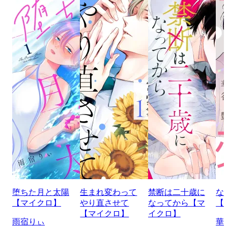
堕ちた月と太陽
生まれ変わって
禁断は二十歳に
な
【マイクロ】
やり直させて
なってから【マ
【
【マイクロ】
イクロ】
雨宿りぃ
華