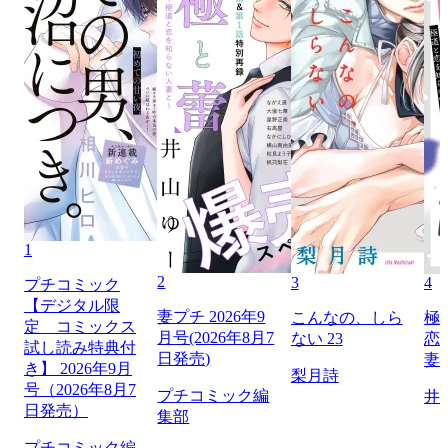
1
2
3
4
プチコミック
【デジタル限
妻プチ 2026年9
こんなの、しら
極
定 コミックス
月号(2026年8月7
ない 23
恋
試し読み特典付
日発売)
妻
き】 2026年9月
梨月詩
号（2026年8月7
プチコミック編
井
日発売）
集部
プチコミック編