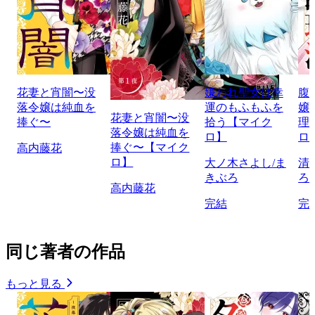
花妻と宵闇〜没
嫌われ聖女は幸
腹
落令嬢は純血を
運のもふもふを
嬢
花妻と宵闇〜没
捧ぐ〜
拾う【マイク
理
落令嬢は純血を
ロ】
ロ
捧ぐ〜【マイク
高内藤花
ロ】
大ノ木さよし/ま
清
きぶろ
ろ
高内藤花
完結
完
同じ著者の作品
もっと見る