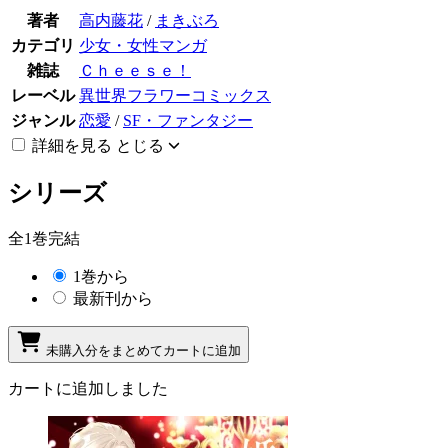
著者
高内藤花
/
まきぶろ
カテゴリ
少女・女性マンガ
雑誌
Ｃｈｅｅｓｅ！
レーベル
異世界フラワーコミックス
ジャンル
恋愛
/
SF・ファンタジー
詳細を見る
とじる
シリーズ
全1巻完結
1巻から
最新刊から
未購入分をまとめてカートに追加
カートに追加しました