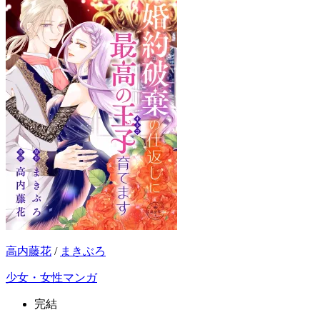
高内藤花
/
まきぶろ
少女・女性マンガ
完結