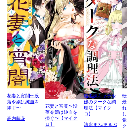
花妻と宵闇〜没
腹黒妹キャラ令
転
落令嬢は純血を
嬢のダークな調
最
花妻と宵闇〜没
捧ぐ〜
理法【マイク
れ
落令嬢は純血を
ロ】
し
捧ぐ〜【マイク
高内藤花
覚
ロ】
清水まみ/まきぶ
ク