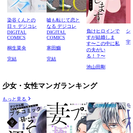
染谷くんとの
嘘も転じて恋と
日々 デジコレ
なる デジコレ
負けヒロインで
シ
DIGITAL
DIGITAL
すが結婚しま
COMICS
COMICS
宇
す〜この中に私
桐生菜央
寒田鰤
の夫がい
る！？〜
完結
完結
池山田剛
少女・女性マンガランキング
もっと見る