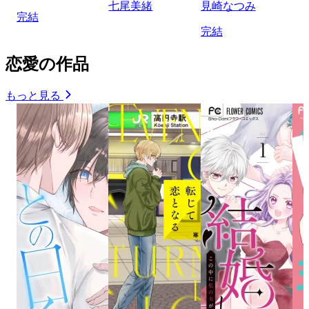
七尾美緒
見崎なつみ
完結
完結
恋愛の作品
もっと見る