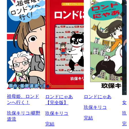
祖母姫、ロンド
ロンドにゃあ
ロンドにゃあ
ンへ行く！
女
【完全版】
玖保キリコ
玖保キリコ/椹野
玖
玖保キリコ
完結
道流
完
完結