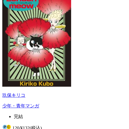
玖保キリコ
少年・青年マンガ
完結
120
/
¥132
(税込)