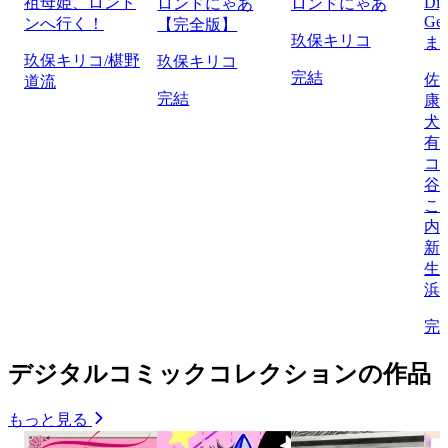
祖母姫、ロンド
Di
ロンドにゃあ
ロンドにゃあ
Ge
ンへ行く！
【完全版】
玖保キリコ
ま
玖保キリコ/椹野
玖保キリコ
完結
佐
道流
完結
康
犬
有
コ
谷
こ
内
新
生/
浜
完
デジタルコミックコレクションの作品
もっと見る