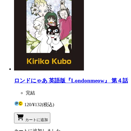
ロンドにゃあ 英語版『Londonmeow』 第４話
完結
120
/
¥132
(税込)
カートに追加
カートに追加しました