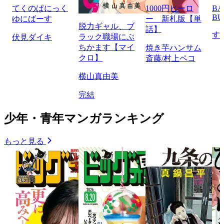
てくのぱにっく
1000円ヒーロ
BA
BU
ゆにばーす
ー 新札版【単
脱力ギャル、ブ
話】
す
ラック職場にぶ
伏見ダイキ
ちかます【マイ
焼き芋ハンサム
クロ】
斎藤/村上ペコ
横山真由美
完結
少年・青年マンガランキング
もっと見る