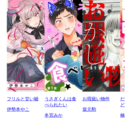
フリルと甘い嘘
うさぎくんは食
お瑕疵い物件
だ
べられたい
ど
伊勢本やこ
坂元勲
冬宮みか
楠