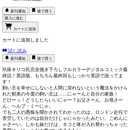
新刊通知
後で買う
購入に進む
カートに追加
カートに追加しました
試し読み
新刊通知
後で買う
玖保キリコ氏完全描き下ろしフルカラーデジタルコミック最
終話！英語版、もちろん最終回もしっかり英語で訛ってま
す！
飼い主を幸せにしないと人間に戻れないという魔法をかけら
れた郁美の今度の飼い主は……にゃーんと自分の家族！
どひーっ！どうしたらいいにゃー？お父さーん、お母さー
ん、ヘルプ・ミーにゃ。
でも二人の愚痴を聞かされてわかったのは、ロンドン赴任で
苦労していたのは自分だけじゃにゃかったみたい。ごめんに
ゃさーい。しかも妹だけは、ネコと体が入れ替わっちゃった