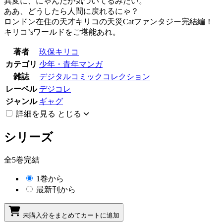
異変に、にゃんだか気づいてるみたい。
ああ、どうしたら人間に戻れるにゃ？
ロンドン在住の天才キリコの天災Catファンタジー完結編！
キリコ’sワールドをご堪能あれ。
著者
玖保キリコ
カテゴリ
少年・青年マンガ
雑誌
デジタルコミックコレクション
レーベル
デジコレ
ジャンル
ギャグ
詳細を見る
とじる
シリーズ
全5巻完結
1巻から
最新刊から
未購入分をまとめてカートに追加