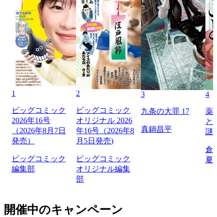
1
2
3
4
ビッグコミック
ビッグコミック
九条の大罪 17
薬
2026年16号
オリジナル 2026
と
真鍋昌平
（2026年8月7日
年16号（2026年8
謎
発売）
月5日発売)
倉
ビッグコミック
ビッグコミック
夏
編集部
オリジナル編集
部
開催中のキャンペーン