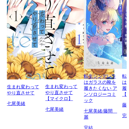
転生シンデレラ
転
はガラスの靴を
は
生まれ変わって
生まれ変わって
履きたくない ア
履
やり直させて
やり直させて
ンソロジーコミ
【
【マイクロ】
ック
七尾美緒
藤
七尾美緒
七尾美緒/藤間
完
麗
完結