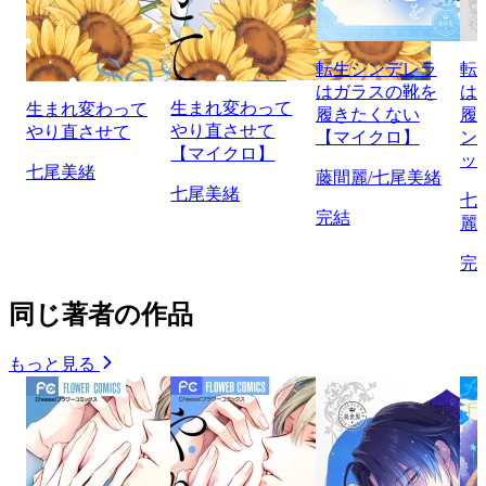
転生シンデレラ
転
はガラスの靴を
は
生まれ変わって
生まれ変わって
履きたくない
履
やり直させて
やり直させて
【マイクロ】
ン
【マイクロ】
ッ
七尾美緒
藤間麗/七尾美緒
七尾美緒
七
完結
麗
完
同じ著者の作品
もっと見る