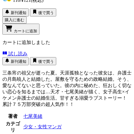
110
/
¥121
(税込)
新刊通知
後で買う
購入に進む
カートに追加
カートに追加しました
試し読み
新刊通知
後で買う
三条宵の祖父が逝った夏。天涯孤独となった彼女は、弁護士
の月島暁人と結婚した。屋敷を守るための政略結婚。そう、
愛なんてないと思っていた。彼の内に秘めた、狂おしく切な
い恋心を知るまでは…天才・七尾美緒が描く、女子高生×イ
ケメン弁護士の結婚生活。甘すぎる溺愛ラブストーリー！
累計７５万部突破の超人気作！！
著者
七尾美緒
カテゴ
少女・女性マンガ
リ