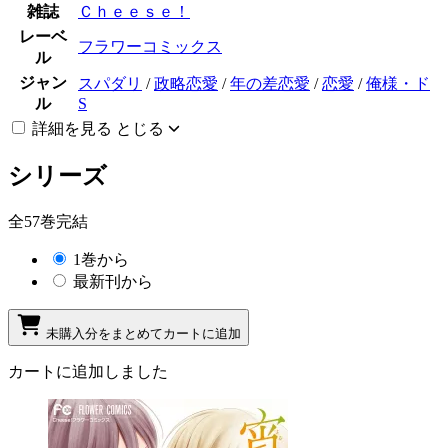
雑誌
Ｃｈｅｅｓｅ！
レーベ
フラワーコミックス
ル
ジャン
スパダリ
/
政略恋愛
/
年の差恋愛
/
恋愛
/
俺様・ド
ル
S
詳細を見る
とじる
シリーズ
全57巻完結
1巻から
最新刊から
未購入分をまとめてカートに追加
カートに追加しました