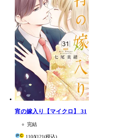
宵の嫁入り【マイクロ】 31
完結
110
/
¥121
(税込)