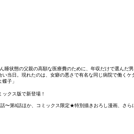
こん睡状態の父親の高額な医療費のために、年収だけで選んだ
合い当日。現れたのは、女癖の悪さで有名な同じ病院で働くケ
よ蝶子」
ミックス版で新登場！
第1話〜第8話ほか、コミックス限定★特別描きおろし漫画、さ