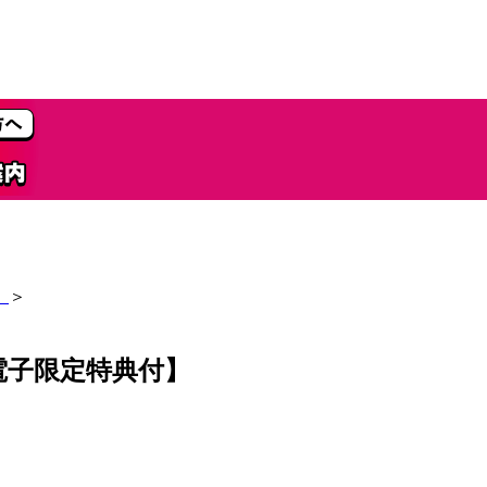
】
＞
】
電子限定特典付】