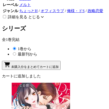
レーベル
メルト
ジャンル
ちょっとH
/
オフィスラブ
/
俺様・ドS
/
政略恋愛
詳細を見る
とじる
シリーズ
全1巻完結
1巻から
最新刊から
未購入分をまとめてカートに追加
カートに追加しました