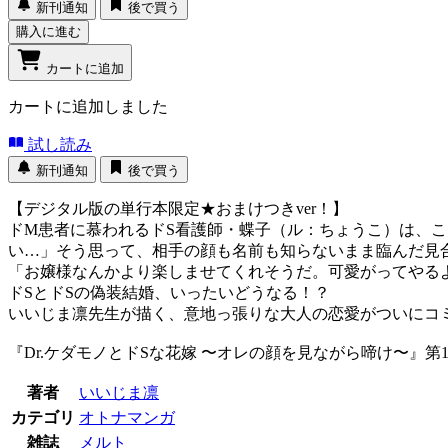
新刊通知
後で買う
購入に進む
カートに追加
カートに追加しました
試し読み
新刊通知
後で買う
【デジタル版の単行本限定★おまけつきver！】
ドM患者に慕われるドS看護師・蝶子（ル：ちょうこ）は、
い…」そう思って、相手の顔も名前も知らないまま臨んだ見
「お嬢様なんかより楽しませてくれそうだ。可愛がってやる
ドSとドSの偽装結婚、いったいどうなる！？
いいじま凛先生が描く、意地っ張りな大人の恋愛がついにコ
『Dr.ケダモノとドSな花嫁 〜オレの顔を見ながら啼け〜』
著者
いいじま凛
カテゴリ
オトナマンガ
雑誌
メルト