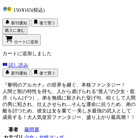
150
/
¥165
(税込)
新刊通知
後で買う
購入に進む
カートに追加
カートに追加しました
試し読み
新刊通知
後で買う
『黎明のアルカナ』の世界を継ぐ、本格ファンタジー！
人間と獣の特性を持ち、人から虐げられる“亜人”の少女・藍
月（らんげつ）。弟を無残に殺された挙げ句、幼くして人間
の男に犯され、仕えさせられ…そんな運命に抗うため、弟の
敵を討つため、彼女は女を棄て−−美しき最強の武人として
成長する！大人気皇宮ファンタジー、盛り上がり最高潮！！
著者
藤間麗
カテゴリ
少女・女性マンガ