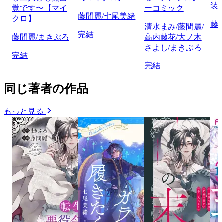
装
覚です〜【マイ
ーコミック
藤間麗/七尾美緒
クロ】
藤
清水まみ/藤間麗/
完結
藤間麗/まきぶろ
高内藤花/大ノ木
さよし/まきぶろ
完結
完結
同じ著者の作品
もっと見る