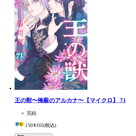
王の獣〜掩蔽のアルカナ〜【マイクロ】 71
完結
150
/
¥165
(税込)