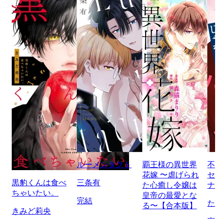
ルーメンタクト
覇王様の異世界
不
花嫁 〜虐げられ
セ
黒豹くんは食べ
三条有
た心癒し令嬢は
ナ
ちゃいたい。
皇帝の最愛とな
完結
た
る〜【合本版】
きみど莉央