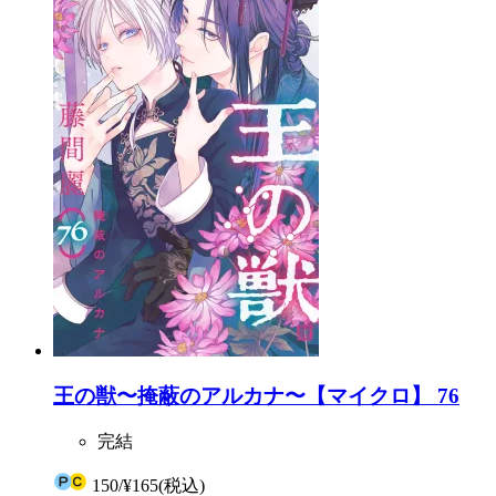
王の獣〜掩蔽のアルカナ〜【マイクロ】 76
完結
150
/
¥165
(税込)