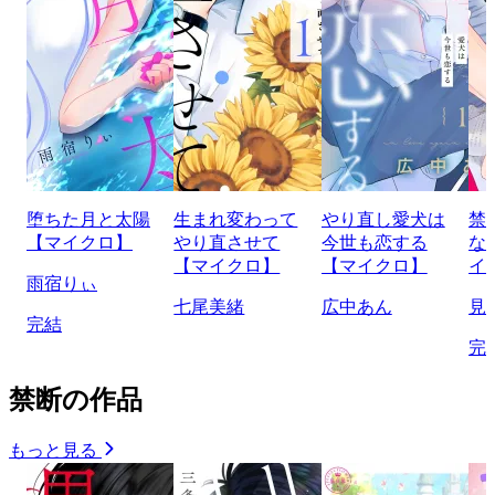
堕ちた月と太陽
生まれ変わって
やり直し愛犬は
禁
【マイクロ】
やり直させて
今世も恋する
な
【マイクロ】
【マイクロ】
イ
雨宿りぃ
七尾美緒
広中あん
見
完結
完
禁断の作品
もっと見る