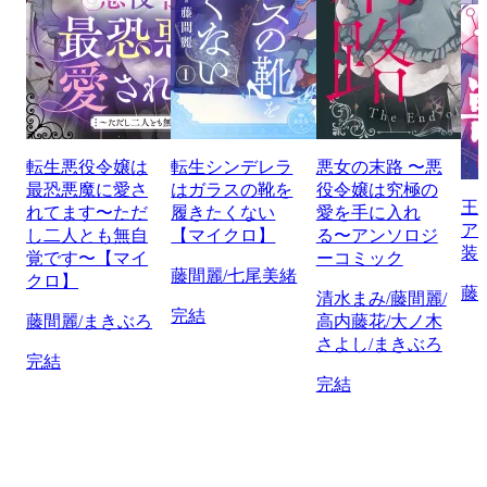
転生悪役令嬢は
転生シンデレラ
悪女の末路 〜悪
最恐悪魔に愛さ
はガラスの靴を
役令嬢は究極の
王
れてます〜ただ
履きたくない
愛を手に入れ
ア
し二人とも無自
【マイクロ】
る〜アンソロジ
装
覚です〜【マイ
ーコミック
藤間麗/七尾美緒
クロ】
藤
清水まみ/藤間麗/
完結
藤間麗/まきぶろ
高内藤花/大ノ木
さよし/まきぶろ
完結
完結