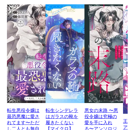
転生悪役令嬢は
転生シンデレラ
悪女の末路 〜悪
最恐悪魔に愛さ
はガラスの靴を
役令嬢は究極の
王
れてます〜ただ
履きたくない
愛を手に入れ
ア
し二人とも無自
【マイクロ】
る〜アンソロジ