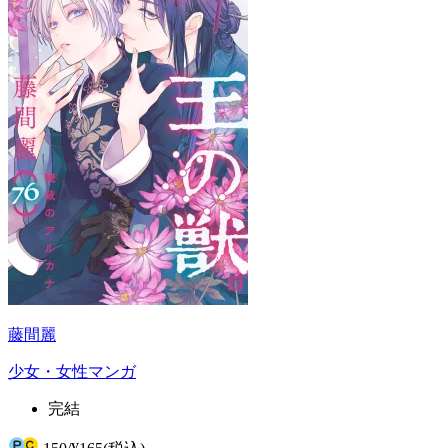
藤間麗
少女・女性マンガ
完結