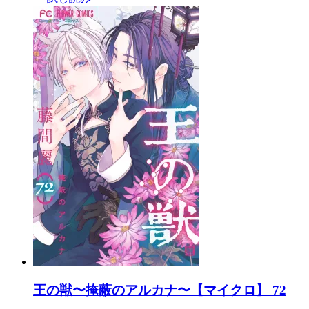
王の獣〜掩蔽のアルカナ〜【マイクロ】 72