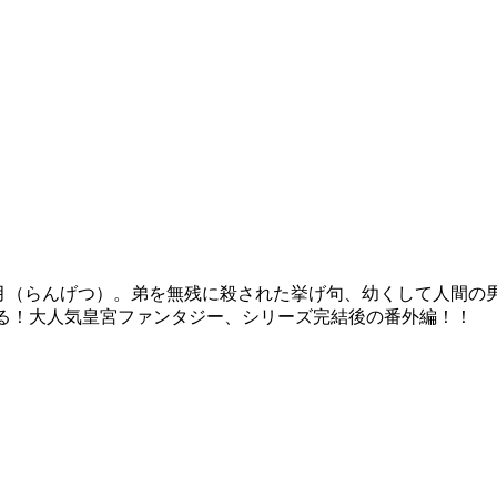
藍月（らんげつ）。弟を無残に殺された挙げ句、幼くして人間の
する！大人気皇宮ファンタジー、シリーズ完結後の番外編！！