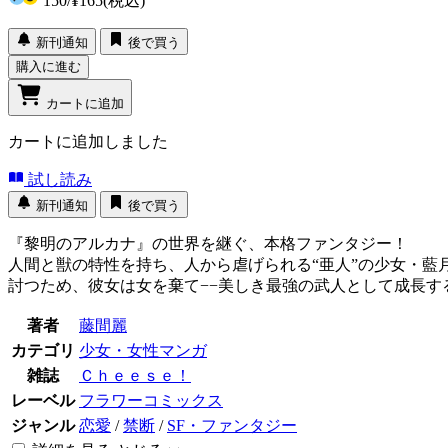
150
/
¥165
(税込)
新刊通知
後で買う
購入に進む
カートに追加
カートに追加しました
試し読み
新刊通知
後で買う
『黎明のアルカナ』の世界を継ぐ、本格ファンタジー！
人間と獣の特性を持ち、人から虐げられる“亜人”の少女・
討つため、彼女は女を棄て−−美しき最強の武人として成長
著者
藤間麗
カテゴリ
少女・女性マンガ
雑誌
Ｃｈｅｅｓｅ！
レーベル
フラワーコミックス
ジャンル
恋愛
/
禁断
/
SF・ファンタジー