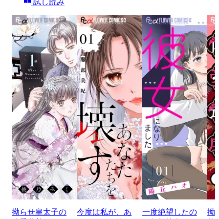
試し読み
拗らせ皇太子の
今度は私が、あ
一度絶望したの
拗