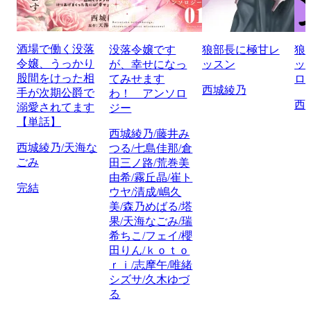
酒場で働く没落
没落令嬢です
狼部長に極甘レ
狼
令嬢、うっかり
が、幸せになっ
ッスン
ッ
股間をけった相
てみせます
ロ
西城綾乃
手が次期公爵で
わ！ アンソロ
西
溺愛されてます
ジー
【単話】
西城綾乃/藤井み
西城綾乃/天海な
つる/七島佳那/倉
ごみ
田三ノ路/荒巻美
由希/霧丘晶/崔ト
完結
ウヤ/清成/嶋久
美/森乃めばる/塔
果/天海なごみ/瑞
希ちこ/フェイ/櫻
田りん/ｋｏｔｏ
ｒｉ/志摩午/唯緒
シズサ/久木ゆづ
る