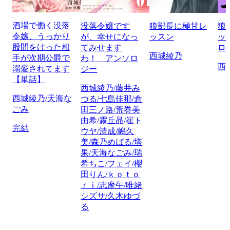
酒場で働く没落
没落令嬢です
狼部長に極甘レ
狼
令嬢、うっかり
が、幸せになっ
ッスン
ッ
股間をけった相
てみせます
ロ
西城綾乃
手が次期公爵で
わ！ アンソロ
西
溺愛されてます
ジー
【単話】
西城綾乃/藤井み
西城綾乃/天海な
つる/七島佳那/倉
ごみ
田三ノ路/荒巻美
由希/霧丘晶/崔ト
完結
ウヤ/清成/嶋久
美/森乃めばる/塔
果/天海なごみ/瑞
希ちこ/フェイ/櫻
田りん/ｋｏｔｏ
ｒｉ/志摩午/唯緒
シズサ/久木ゆづ
る