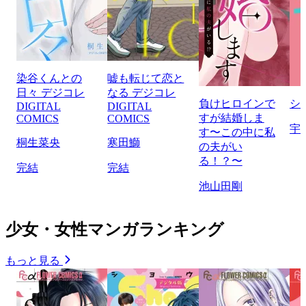
染谷くんとの
嘘も転じて恋と
日々 デジコレ
なる デジコレ
負けヒロインで
シ
DIGITAL
DIGITAL
すが結婚しま
COMICS
COMICS
宇
す〜この中に私
桐生菜央
寒田鰤
の夫がい
る！？〜
完結
完結
池山田剛
少女・女性マンガランキング
もっと見る