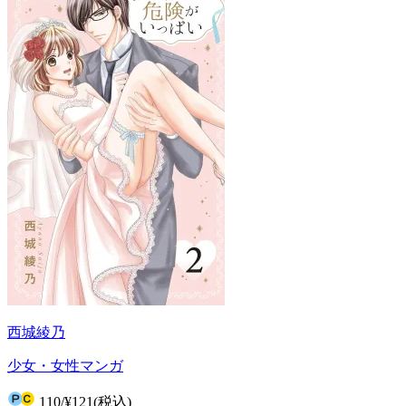
西城綾乃
少女・女性マンガ
110
/
¥121
(税込)