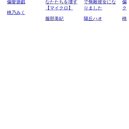
偏愛遊戯
なたたちを壊す
で無敵彼女にな
偏
【マイクロ】
りました
ク
桃乃みく
服部美紀
陽丘ハオ
桃