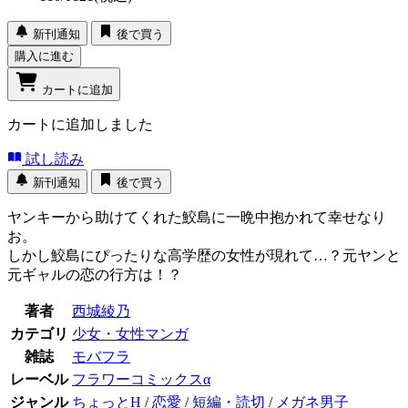
新刊通知
後で買う
購入に進む
カートに追加
カートに追加しました
試し読み
新刊通知
後で買う
ヤンキーから助けてくれた鮫島に一晩中抱かれて幸せなり
お。
しかし鮫島にぴったりな高学歴の女性が現れて…？元ヤンと
元ギャルの恋の行方は！？
著者
西城綾乃
カテゴリ
少女・女性マンガ
雑誌
モバフラ
レーベル
フラワーコミックスα
ジャンル
ちょっとH
/
恋愛
/
短編・読切
/
メガネ男子