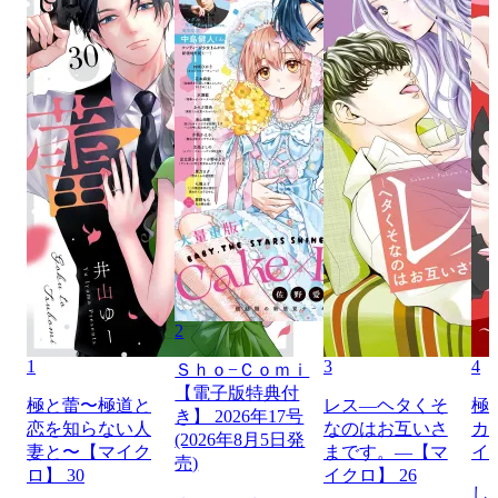
2
1
3
4
Ｓｈｏ−Ｃｏｍｉ
【電子版特典付
極と蕾〜極道と
レス―ヘタくそ
極
き】 2026年17号
恋を知らない人
なのはお互いさ
カ
(2026年8月5日発
妻と〜【マイク
まです。―【マ
イ
売)
ロ】 30
イクロ】 26
し