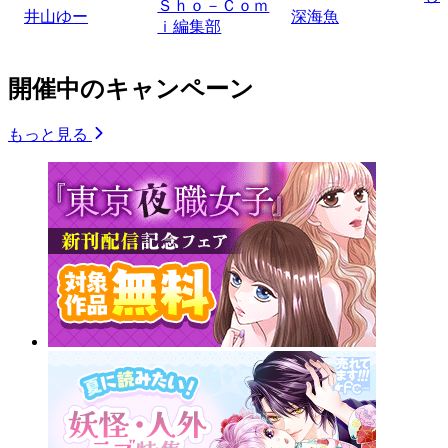
Ｓｈｏ－Ｃｏｍ
井山ゆー
深海魚
ｉ編集部
開催中のキャンペーン
もっと見る