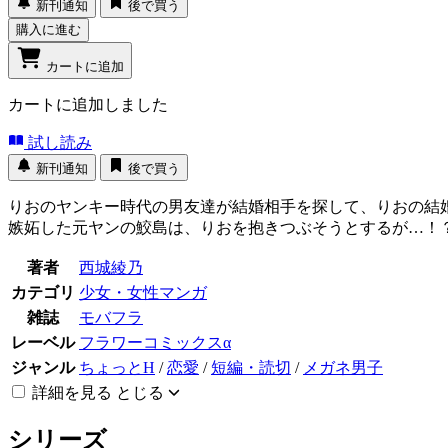
新刊通知
後で買う
購入に進む
カートに追加
カートに追加しました
試し読み
新刊通知
後で買う
りおのヤンキー時代の男友達が結婚相手を探して、りおの
嫉妬した元ヤンの鮫島は、りおを抱きつぶそうとするが…！
著者
西城綾乃
カテゴリ
少女・女性マンガ
雑誌
モバフラ
レーベル
フラワーコミックスα
ジャンル
ちょっとH
/
恋愛
/
短編・読切
/
メガネ男子
詳細を見る
とじる
シリーズ