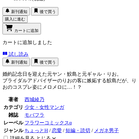
新刊通知
後で買う
購入に進む
カートに追加
カートに追加しました
試し読み
新刊通知
後で買う
婚約記念日を迎えた元ヤン・鮫島と元ギャル・りお。
ブライダルアドバイザーのりおの客に嫉妬する鮫島だが、り
おのコスプレ姿にメロメロに…！？
著者
西城綾乃
カテゴリ
少女・女性マンガ
雑誌
モバフラ
レーベル
フラワーコミックスα
ジャンル
ちょっとH
/
恋愛
/
短編・読切
/
メガネ男子
詳細を見る
とじる