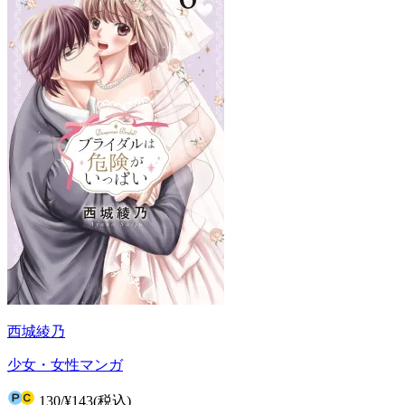
西城綾乃
少女・女性マンガ
130
/
¥143
(税込)