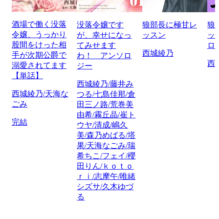
酒場で働く没落
没落令嬢です
狼部長に極甘レ
狼
令嬢、うっかり
が、幸せになっ
ッスン
ッ
股間をけった相
てみせます
ロ
西城綾乃
手が次期公爵で
わ！ アンソロ
西
溺愛されてます
ジー
【単話】
西城綾乃/藤井み
西城綾乃/天海な
つる/七島佳那/倉
ごみ
田三ノ路/荒巻美
由希/霧丘晶/崔ト
完結
ウヤ/清成/嶋久
美/森乃めばる/塔
果/天海なごみ/瑞
希ちこ/フェイ/櫻
田りん/ｋｏｔｏ
ｒｉ/志摩午/唯緒
シズサ/久木ゆづ
る