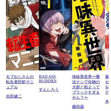
BAD ASS
モブおじさんの
地味異世界〜魔
暴
BUDDIES
転生者対処マニ
法ナシで化物の
セ
ュアル
大群と戦えって
を
すんしろう
ブラックすぎま
テ
吉田健二
せん？〜
木
藤田曇