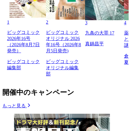
1
2
3
4
ビッグコミック
ビッグコミック
九条の大罪 17
薬
2026年16号
オリジナル 2026
と
真鍋昌平
（2026年8月7日
年16号（2026年8
謎
発売）
月5日発売)
倉
ビッグコミック
ビッグコミック
夏
編集部
オリジナル編集
部
開催中のキャンペーン
もっと見る