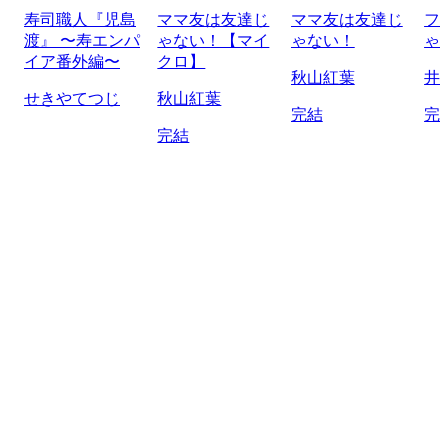
寿司職人『児島
ママ友は友達じ
ママ友は友達じ
フ
渡』 〜寿エンパ
ゃない！【マイ
ゃない！
ゃ
イア番外編〜
クロ】
秋山紅葉
井
せきやてつじ
秋山紅葉
完結
完
完結