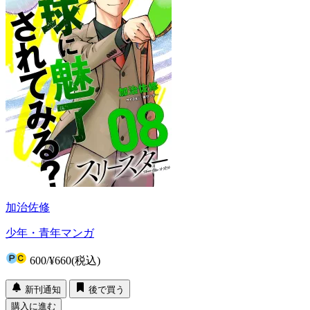
加治佐修
少年・青年マンガ
600
/
¥660
(税込)
新刊通知
後で買う
購入に進む