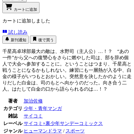
カートに追加
カートに追加しました
試し読み
新刊通知
後で買う
千星高卓球部最大の敵は、水野司（主人公）…！？ “あの
一件”から父への復讐心をさらに燃やした司は、部を辞め個
人で大会へ参加することに。ということはつまり、千星高と
戦うことになるかもしれない。練習にも一層熱が入る中、白
金の様子がいつもとおかしい。突然意を決したかのように走
りだした白金は、司のもとへ向かうのだった。向き合う二
人。はたして白金の口から語らられるのは…！？
著者
加治佐修
カテゴリ
少年・青年マンガ
雑誌
サイコミ
レーベル
サイコミ×裏少年サンデーコミックス
ジャンル
ヒューマンドラマ
/
スポーツ