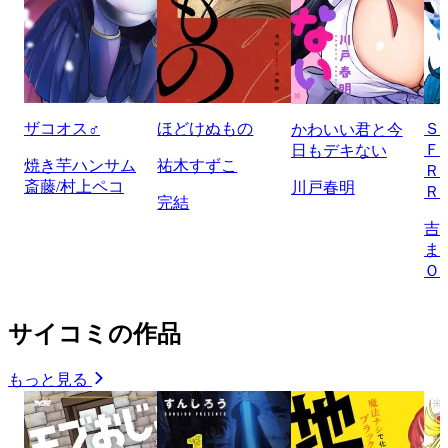
ザコオス♂
ほどけぬもの
Ｓ
かわいい君と今
Ｆ
日もデキない
焼き芋ハンサム
祐木すずこ
Ｒ
斎藤/村上ペコ
川戸春明
Ｒ
完結
吉
ま
Ｏ
サイコミの作品
もっと見る