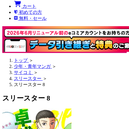
カート
初めての方
無料・セール
トップ
＞
少年・青年マンガ
＞
サイコミ
＞
スリースター
＞
スリースター 8
スリースター 8