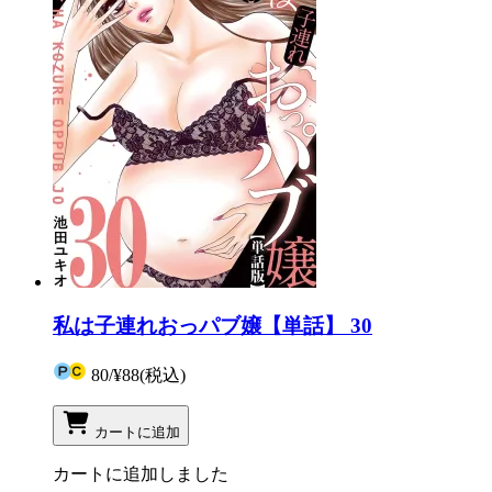
私は子連れおっパブ嬢【単話】 30
80
/
¥88
(税込)
カートに追加
カートに追加しました