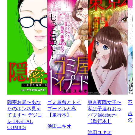
隠密お局〜あな
ゴミ屋敷とトイ
東京夜職女子〜
不
たのホンネ見え
プードルと私
私は子連れおっ
吉
てます〜 デジコ
【単行本】
パブ嬢debut〜
の
レ DIGITAL
【単行本】
池田ユキオ
COMICS
池田ユキオ