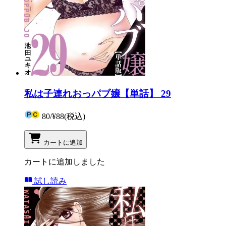
私は子連れおっパブ嬢【単話】 29
80
/
¥88
(税込)
カートに追加
カートに追加しました
試し読み