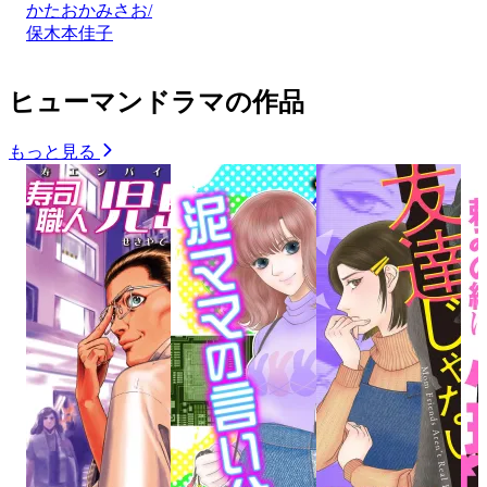
かたおかみさお/
保木本佳子
ヒューマンドラマの作品
もっと見る