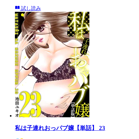
試し読み
私は子連れおっパブ嬢【単話】 23