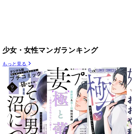
少女・女性マンガランキング
もっと見る