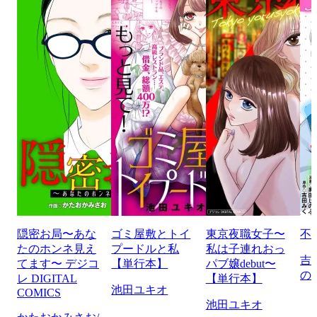
隠密お局〜あな
ゴミ屋敷とトイ
東京夜職女子〜
不
たのホンネ見え
プードルと私
私は子連れおっ
吉
てます〜 デジコ
【単行本】
パブ嬢debut〜
の
レ DIGITAL
【単行本】
池田ユキオ
COMICS
池田ユキオ