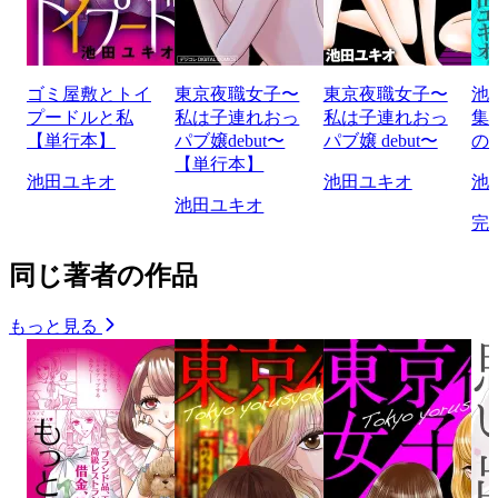
ゴミ屋敷とトイ
東京夜職女子〜
東京夜職女子〜
池
プードルと私
私は子連れおっ
私は子連れおっ
集
【単行本】
パブ嬢debut〜
パブ嬢 debut〜
の
【単行本】
池田ユキオ
池田ユキオ
池
池田ユキオ
完
同じ著者の作品
もっと見る