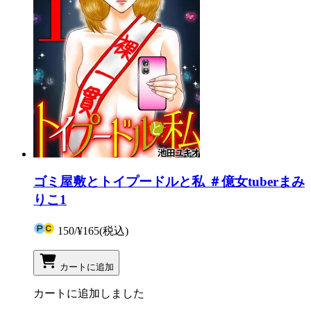
ゴミ屋敷とトイプードルと私 ＃億女tuberまみ
りこ1
150
/
¥165
(税込)
カートに追加
カートに追加しました