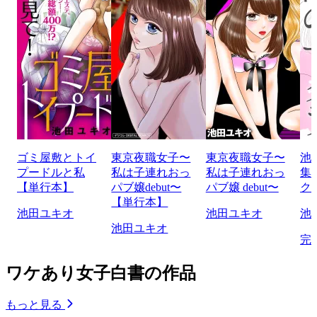
ゴミ屋敷とトイ
東京夜職女子〜
東京夜職女子〜
池
プードルと私
私は子連れおっ
私は子連れおっ
集
【単行本】
パブ嬢debut〜
パブ嬢 debut〜
ク
【単行本】
池田ユキオ
池田ユキオ
池
池田ユキオ
完
ワケあり女子白書の作品
もっと見る