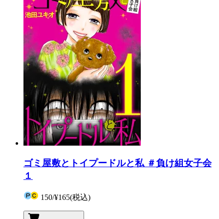
ゴミ屋敷とトイプードルと私 ＃負け組女子会
１
150
/
¥165
(税込)