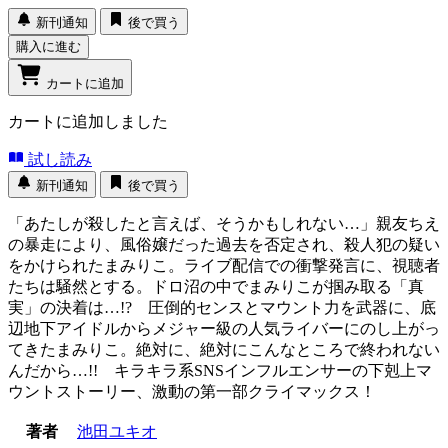
新刊通知
後で買う
購入に進む
カートに追加
カートに追加しました
試し読み
新刊通知
後で買う
「あたしが殺したと言えば、そうかもしれない…」親友ちえ
の暴走により、風俗嬢だった過去を否定され、殺人犯の疑い
をかけられたまみりこ。ライブ配信での衝撃発言に、視聴者
たちは騒然とする。ドロ沼の中でまみりこが掴み取る「真
実」の決着は…!? 圧倒的センスとマウント力を武器に、底
辺地下アイドルからメジャー級の人気ライバーにのし上がっ
てきたまみりこ。絶対に、絶対にこんなところで終われない
んだから…!! キラキラ系SNSインフルエンサーの下剋上マ
ウントストーリー、激動の第一部クライマックス！
著者
池田ユキオ