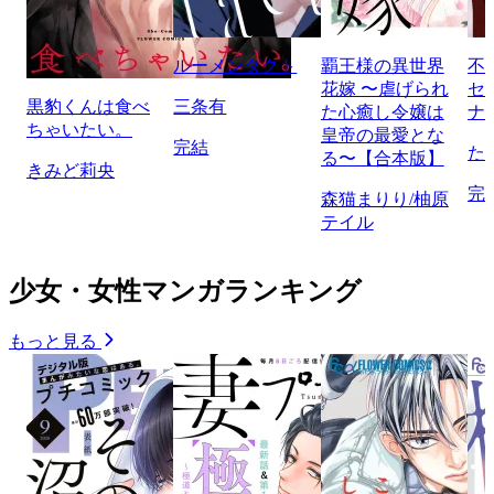
ルーメンタクト
覇王様の異世界
不
花嫁 〜虐げられ
セ
黒豹くんは食べ
三条有
た心癒し令嬢は
ナ
ちゃいたい。
皇帝の最愛とな
完結
た
る〜【合本版】
きみど莉央
完
森猫まりり/柚原
テイル
少女・女性マンガランキング
もっと見る