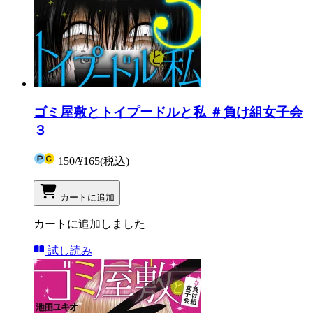
ゴミ屋敷とトイプードルと私 ＃負け組女子会
３
150
/
¥165
(税込)
カートに追加
カートに追加しました
試し読み