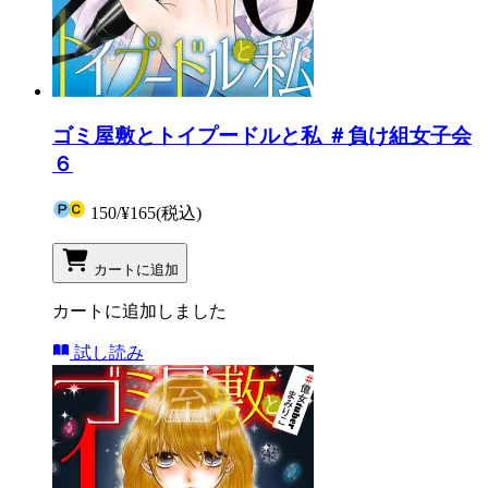
ゴミ屋敷とトイプードルと私 ＃負け組女子会
６
150
/
¥165
(税込)
カートに追加
カートに追加しました
試し読み