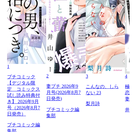
1
2
3
4
プチコミック
【デジタル限
妻プチ 2026年9
こんなの、しら
極
定 コミックス
月号(2026年8月7
ない 23
恋
試し読み特典付
日発売)
妻
き】 2026年9月
梨月詩
号（2026年8月7
プチコミック編
井
日発売）
集部
プチコミック編
集部