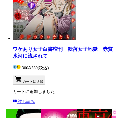
ワケあり女子白書増刊 転落女子地獄 赤貧
氷河に流されて
300
/
¥330
(税込)
カートに追加
カートに追加しました
試し読み