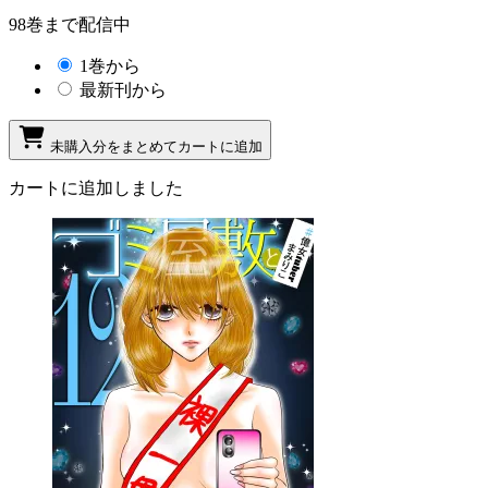
98巻まで配信中
1巻から
最新刊から
未購入分をまとめてカートに追加
カートに追加しました