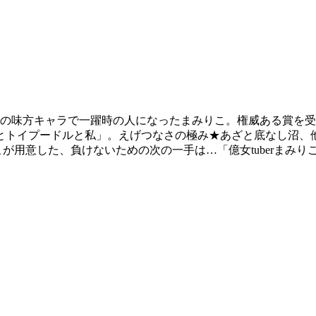
性の味方キャラで一躍時の人になったまみりこ。権威ある賞を受
とトイプードルと私」。えげつなさの極み★あざと底なし沼、他
用意した、負けないための次の一手は…「億女tuberまみりこ