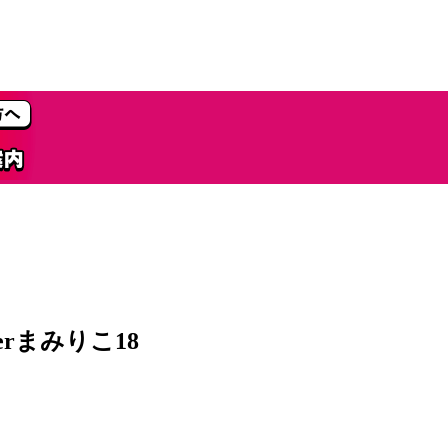
rまみりこ18