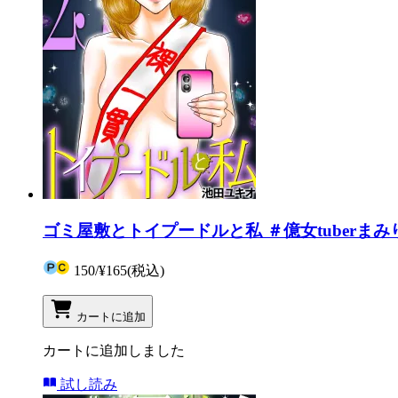
ゴミ屋敷とトイプードルと私 ＃億女tuberまみ
150
/
¥165
(税込)
カートに追加
カートに追加しました
試し読み