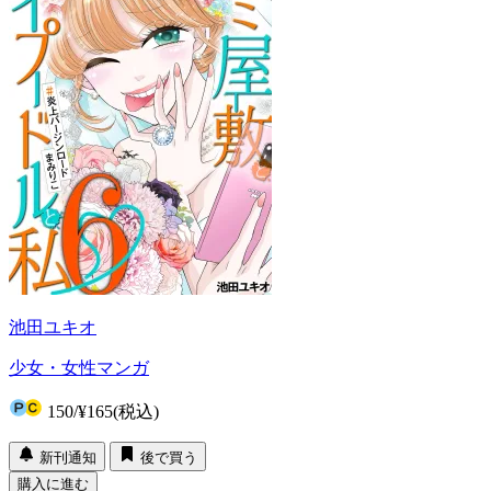
池田ユキオ
少女・女性マンガ
150
/
¥165
(税込)
新刊通知
後で買う
購入に進む