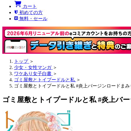
カート
初めての方
無料・セール
トップ
＞
少女・女性マンガ
＞
ワケあり女子白書
＞
ゴミ屋敷とトイプードルと私
＞
ゴミ屋敷とトイプードルと私 #炎上バージンロードまみ
ゴミ屋敷とトイプードルと私 #炎上バ