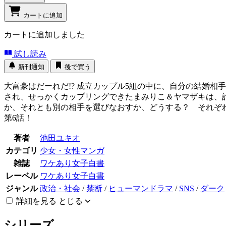
カートに追加
カートに追加しました
試し読み
新刊通知
後で買う
大富豪はだーれだ!? 成立カップル5組の中に、自分の結婚
され、せっかくカップリングできたまみりこ＆ヤマザキは、
か、それとも別の相手を選びなおすか、どうする？ それぞれ
第6話！
著者
池田ユキオ
カテゴリ
少女・女性マンガ
雑誌
ワケあり女子白書
レーベル
ワケあり女子白書
ジャンル
政治・社会
/
禁断
/
ヒューマンドラマ
/
SNS
/
ダーク
詳細を見る
とじる
シリーズ