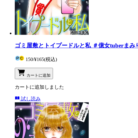
ゴミ屋敷とトイプードルと私 ＃億女tuberまみ
150
/
¥165
(税込)
カートに追加
カートに追加しました
試し読み