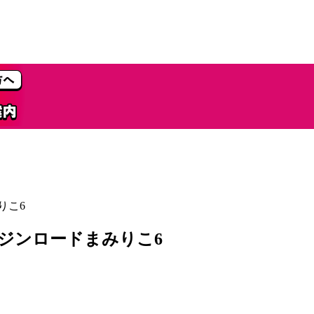
りこ6
ージンロードまみりこ6