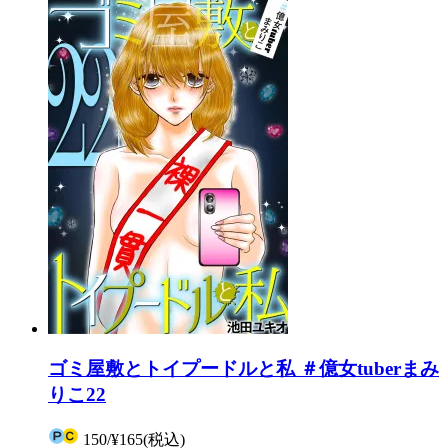
ゴミ屋敷とトイプードルと私 ＃億女tuberまみ
りこ22
150
/
¥165
(税込)