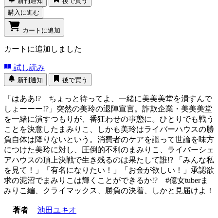
新刊通知
後で買う
購入に進む
カートに追加
カートに追加しました
試し読み
新刊通知
後で買う
「はああ!? ちょっと待ってよ、一緒に美美美堂を潰すんで
しょーーー!?」突然の美玲の退陣宣言。詐欺企業・美美美堂
を一緒に潰すつもりが、番狂わせの事態に。ひとりでも戦う
ことを決意したまみりこ、しかも美玲はライバーハウスの勝
負自体は降りないという。消費者のケアを謳って世論を味方
につけた美玲に対し、圧倒的不利のまみりこ、ライバーシェ
アハウスの頂上決戦で生き残るのは果たして誰!? 「みんな私
を見て！」「有名になりたい！」「お金が欲しい！」承認欲
求の泥沼でまみりこは輝くことができるか!? #億女tuberま
みりこ編、クライマックス、勝負の決着、しかと見届けよ！
著者
池田ユキオ