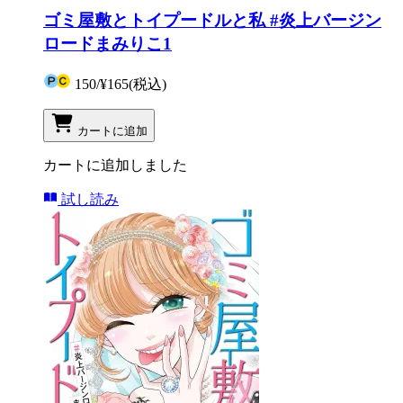
ゴミ屋敷とトイプードルと私 #炎上バージン
ロードまみりこ1
150
/
¥165
(税込)
カートに追加
カートに追加しました
試し読み