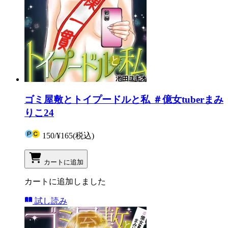
ゴミ屋敷とトイプードルと私 ＃億女tuberまみ
りこ24
150
/
¥165
(税込)
カートに追加
カートに追加しました
試し読み