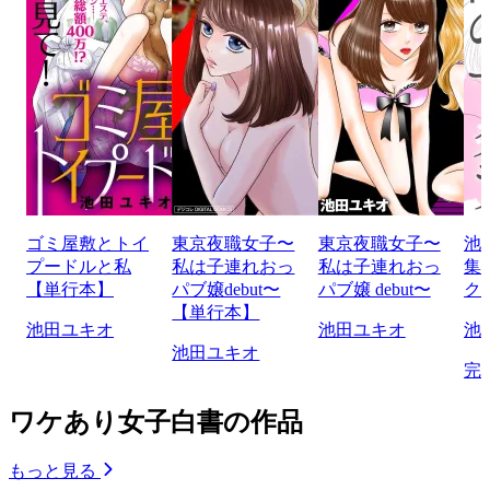
ゴミ屋敷とトイ
東京夜職女子〜
東京夜職女子〜
池
プードルと私
私は子連れおっ
私は子連れおっ
集
【単行本】
パブ嬢debut〜
パブ嬢 debut〜
ク
【単行本】
池田ユキオ
池田ユキオ
池
池田ユキオ
完
ワケあり女子白書の作品
もっと見る