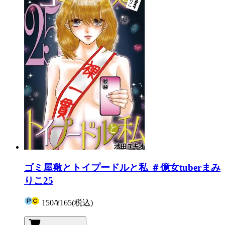
ゴミ屋敷とトイプードルと私 ＃億女tuberまみ
りこ25
150
/
¥165
(税込)