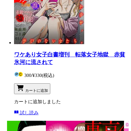
ワケあり女子白書増刊 転落女子地獄 赤貧
氷河に流されて
300
/
¥330
(税込)
カートに追加
カートに追加しました
試し読み