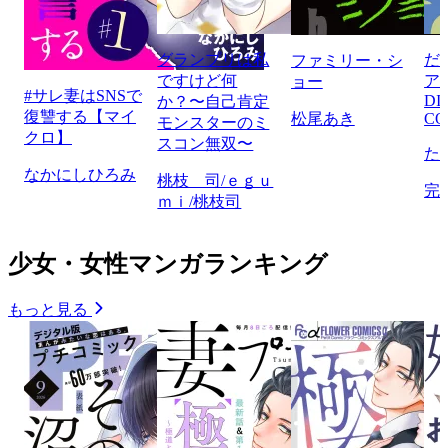
グランプリは私
だ
ファミリー・シ
ですけど何
ア
ョー
#サレ妻はSNSで
DI
か？〜自己肯定
復讐する【マイ
松尾あき
CO
モンスターのミ
クロ】
スコン無双〜
た
なかにしひろみ
桃枝 司/ｅｇｕ
完
ｍｉ/桃枝司
少女・女性マンガランキング
もっと見る