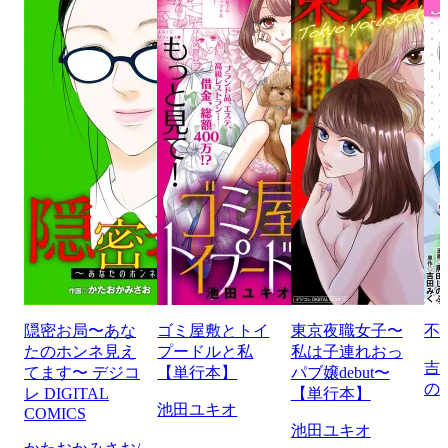
隠密お局〜あな
ゴミ屋敷とトイ
東京夜職女子〜
不
たのホンネ見え
プードルと私
私は子連れおっ
吉
てます〜 デジコ
【単行本】
パブ嬢debut〜
の
レ DIGITAL
【単行本】
池田ユキオ
COMICS
池田ユキオ