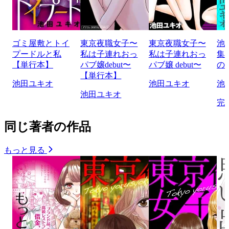
ゴミ屋敷とトイ
東京夜職女子〜
東京夜職女子〜
池
プードルと私
私は子連れおっ
私は子連れおっ
集
【単行本】
パブ嬢debut〜
パブ嬢 debut〜
の
【単行本】
池田ユキオ
池田ユキオ
池
池田ユキオ
完
同じ著者の作品
もっと見る