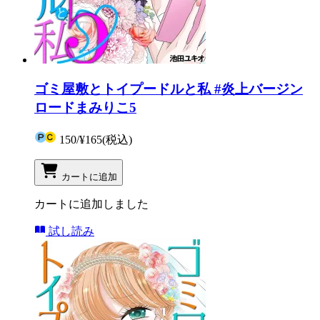
ゴミ屋敷とトイプードルと私 #炎上バージン
ロードまみりこ5
150
/
¥165
(税込)
カートに追加
カートに追加しました
試し読み