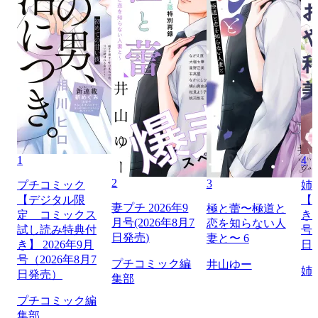
1
4
2
3
プチコミック
姉
【デジタル限
【
妻プチ 2026年9
極と蕾〜極道と
定 コミックス
き】
月号(2026年8月7
恋を知らない人
試し読み特典付
号（
日発売)
妻と〜 6
き】 2026年9月
日
号（2026年8月7
プチコミック編
井山ゆー
姉
日発売）
集部
プチコミック編
集部