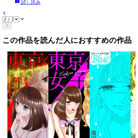
試し読み
この作品を読んだ人におすすめの作品