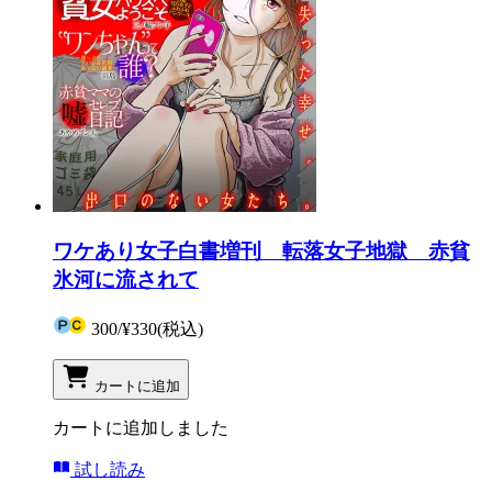
ワケあり女子白書増刊 転落女子地獄 赤貧
氷河に流されて
300
/
¥330
(税込)
カートに追加
カートに追加しました
試し読み