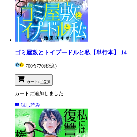
ゴミ屋敷とトイプードルと私【単行本】 14
700
/
¥770
(税込)
カートに追加
カートに追加しました
試し読み