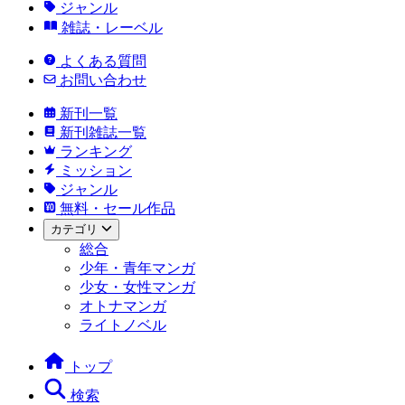
ジャンル
雑誌・レーベル
よくある質問
お問い合わせ
新刊一覧
新刊雑誌一覧
ランキング
ミッション
ジャンル
無料・セール作品
カテゴリ
総合
少年・青年マンガ
少女・女性マンガ
オトナマンガ
ライトノベル
トップ
検索