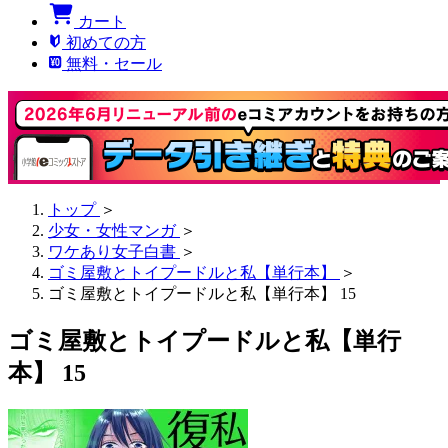
カート
初めての方
無料・セール
トップ
＞
少女・女性マンガ
＞
ワケあり女子白書
＞
ゴミ屋敷とトイプードルと私【単行本】
＞
ゴミ屋敷とトイプードルと私【単行本】 15
ゴミ屋敷とトイプードルと私【単行
本】 15