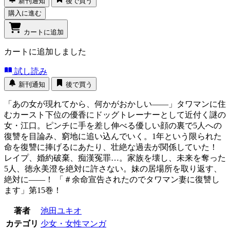
新刊通知
後で買う
購入に進む
カートに追加
カートに追加しました
試し読み
新刊通知
後で買う
「あの女が現れてから、何かがおかしい――」タワマンに住
むカースト下位の優香にドッグトレーナーとして近付く謎の
女・江口。ピンチに手を差し伸べる優しい顔の裏で5人への
復讐を目論み、窮地に追い込んでいく。1年という限られた
命を復讐に捧げるにあたり、壮絶な過去が関係していた！
レイプ、婚約破棄、痴漢冤罪…。家族を壊し、未来を奪った
5人、徳永美澄を絶対に許さない。妹の居場所を取り返す、
絶対に――！ 「＃余命宣告されたのでタワマン妻に復讐し
ます」第15巻！
著者
池田ユキオ
カテゴリ
少女・女性マンガ