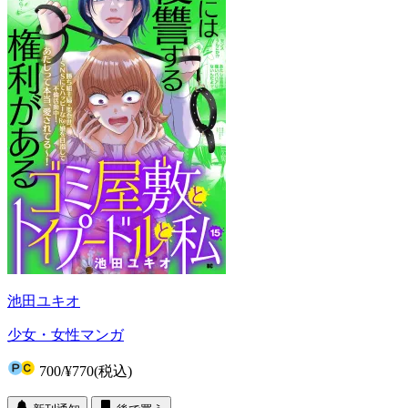
池田ユキオ
少女・女性マンガ
700
/
¥770
(税込)