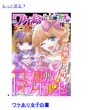
もっと見る
ワケあり女子白書