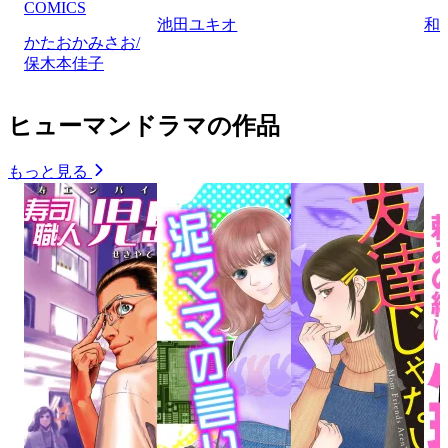
COMICS
池田ユキオ
和
かたおかみさお/
保木本佳子
ヒューマンドラマの作品
もっと見る