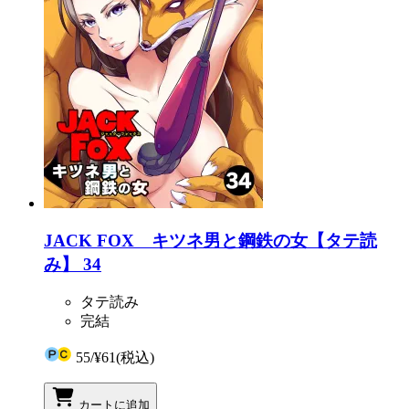
JACK FOX キツネ男と鋼鉄の女【タテ読
み】 34
タテ読み
完結
55
/
¥61
(税込)
カートに追加