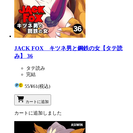
JACK FOX キツネ男と鋼鉄の女【タテ読
み】 36
タテ読み
完結
55
/
¥61
(税込)
カートに追加
カートに追加しました