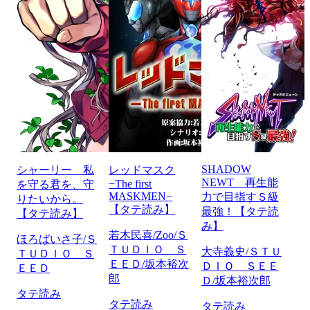
SHADOW
シャーリー 私
レッドマスク
NEWT 再生能
−The first
を守る君を、守
MASKMEN−
力で目指すＳ級
りたいから。
【タテ読み】
最強！【タテ読
【タテ読み】
み】
若木民喜/Zoo/Ｓ
ほろばいさ子/Ｓ
ＴＵＤＩＯ Ｓ
大寺義史/ＳＴＵ
ＴＵＤＩＯ Ｓ
ＥＥＤ/坂本裕次
ＤＩＯ ＳＥＥ
ＥＥＤ
郎
Ｄ/坂本裕次郎
タテ読み
タテ読み
タテ読み