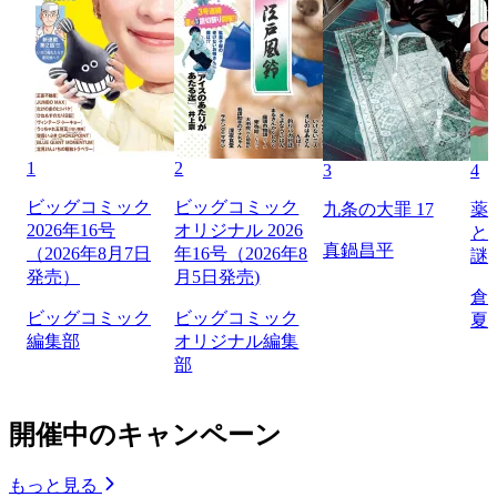
1
2
3
4
ビッグコミック
ビッグコミック
九条の大罪 17
薬
2026年16号
オリジナル 2026
と
真鍋昌平
（2026年8月7日
年16号（2026年8
謎
発売）
月5日発売)
倉
ビッグコミック
ビッグコミック
夏
編集部
オリジナル編集
部
開催中のキャンペーン
もっと見る