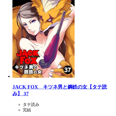
JACK FOX キツネ男と鋼鉄の女【タテ読
み】 37
タテ読み
完結