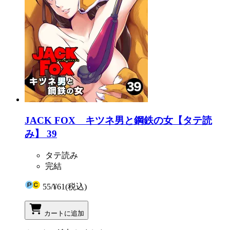
JACK FOX キツネ男と鋼鉄の女【タテ読
み】 39
タテ読み
完結
55
/
¥61
(税込)
カートに追加