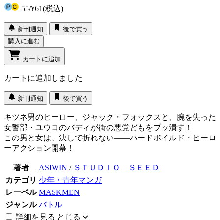
55
/
¥61
(税込)
新刊通知
後で買う
購入に進む
カートに追加
カートに追加しました
新刊通知
後で買う
キツネ男のヒーロー、ジャック・フォックスと、腕を失った
女警部・ユウコのバディが街の悪党どもをブッ潰す！
この男と女は、決して折れない――ハードボイルド・ヒーロ
ーアクション開幕！
著者
ASIWIN
/
ＳＴＵＤＩＯ ＳＥＥＤ
カテゴリ
少年・青年マンガ
レーベル
MASKMEN
ジャンル
バトル
詳細を見る
とじる