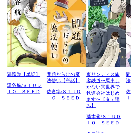
猫降臨【単話】
問題だらけの魔
東サンディス旅
問
法使い【単話】
客鉄道〜馬車し
法
灘谷航/ＳＴＵＤ
かない異世界で
ＩＯ ＳＥＥＤ
佐倉準/ＳＴＵＤ
佐
鉄道会社はじめ
ＩＯ ＳＥＥＤ
Ｉ
ます〜【タテ読
み】
藤木俊/ＳＴＵＤ
ＩＯ ＳＥＥＤ