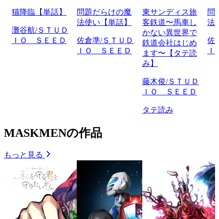
猫降臨【単話】
問題だらけの魔
東サンディス旅
問
法使い【単話】
客鉄道〜馬車し
法
灘谷航/ＳＴＵＤ
かない異世界で
ＩＯ ＳＥＥＤ
佐倉準/ＳＴＵＤ
佐
鉄道会社はじめ
ＩＯ ＳＥＥＤ
Ｉ
ます〜【タテ読
み】
藤木俊/ＳＴＵＤ
ＩＯ ＳＥＥＤ
タテ読み
MASKMENの作品
もっと見る