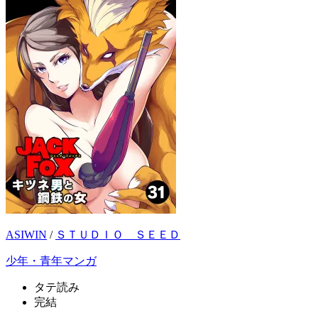
ASIWIN
/
ＳＴＵＤＩＯ ＳＥＥＤ
少年・青年マンガ
タテ読み
完結