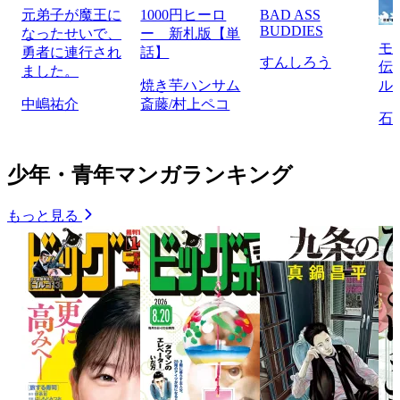
元弟子が魔王に
1000円ヒーロ
BAD ASS
BUDDIES
なったせいで、
ー 新札版【単
モ
勇者に連行され
話】
すんしろう
伝
ました。
焼き芋ハンサム
ル
中嶋祐介
斎藤/村上ペコ
石
少年・青年マンガランキング
もっと見る