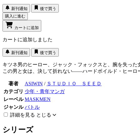
新刊通知
後で買う
購入に進む
カートに追加
カートに追加しました
新刊通知
後で買う
キツネ男のヒーロー、ジャック・フォックスと、腕を失った
この男と女は、決して折れない――ハードボイルド・ヒーロ
著者
ASIWIN
/
ＳＴＵＤＩＯ ＳＥＥＤ
カテゴリ
少年・青年マンガ
レーベル
MASKMEN
ジャンル
バトル
詳細を見る
とじる
シリーズ