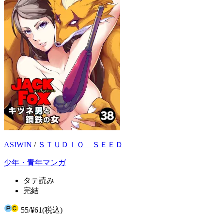
ASIWIN
/
ＳＴＵＤＩＯ ＳＥＥＤ
少年・青年マンガ
タテ読み
完結
55
/
¥61
(税込)