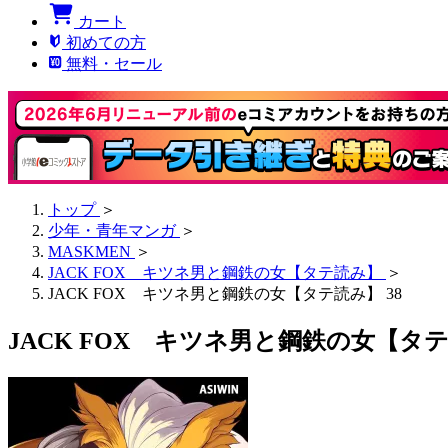
カート
初めての方
無料・セール
トップ
＞
少年・青年マンガ
＞
MASKMEN
＞
JACK FOX キツネ男と鋼鉄の女【タテ読み】
＞
JACK FOX キツネ男と鋼鉄の女【タテ読み】 38
JACK FOX キツネ男と鋼鉄の女【タテ