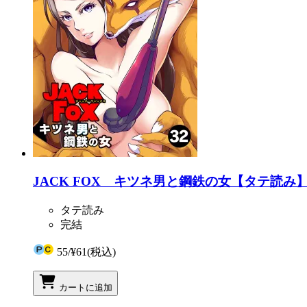
JACK FOX キツネ男と鋼鉄の女【タテ読み】 
タテ読み
完結
55
/
¥61
(税込)
カートに追加