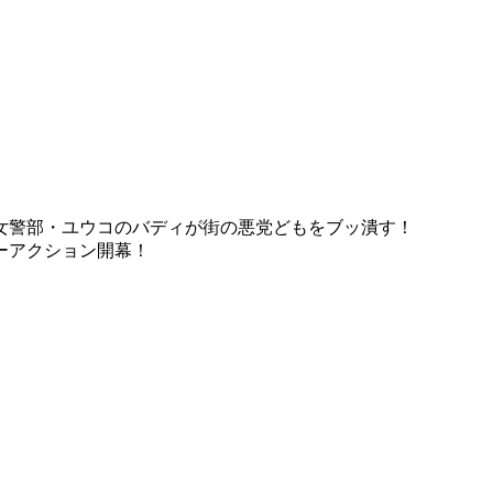
女警部・ユウコのバディが街の悪党どもをブッ潰す！
ーアクション開幕！