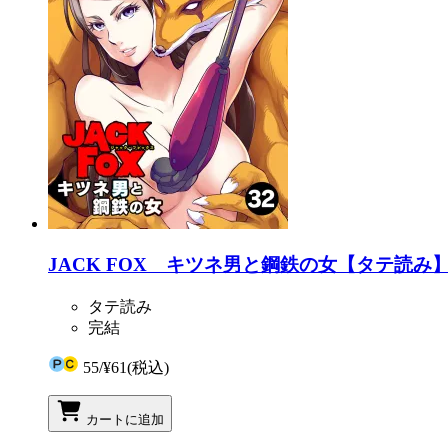
JACK FOX キツネ男と鋼鉄の女【タテ読み】 
タテ読み
完結
55
/
¥61
(税込)
カートに追加