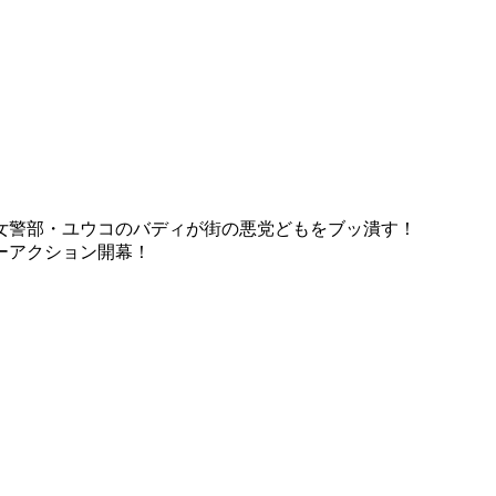
女警部・ユウコのバディが街の悪党どもをブッ潰す！
ーアクション開幕！