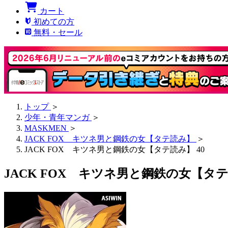
カート
初めての方
無料・セール
トップ
＞
少年・青年マンガ
＞
MASKMEN
＞
JACK FOX キツネ男と鋼鉄の女【タテ読み】
＞
JACK FOX キツネ男と鋼鉄の女【タテ読み】 40
JACK FOX キツネ男と鋼鉄の女【タテ