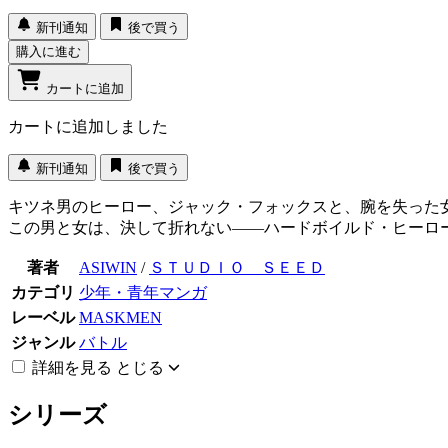
新刊通知
後で買う
購入に進む
カートに追加
カートに追加しました
新刊通知
後で買う
キツネ男のヒーロー、ジャック・フォックスと、腕を失った
この男と女は、決して折れない――ハードボイルド・ヒーロ
著者
ASIWIN
/
ＳＴＵＤＩＯ ＳＥＥＤ
カテゴリ
少年・青年マンガ
レーベル
MASKMEN
ジャンル
バトル
詳細を見る
とじる
シリーズ