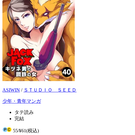
ASIWIN
/
ＳＴＵＤＩＯ ＳＥＥＤ
少年・青年マンガ
タテ読み
完結
55
/
¥61
(税込)