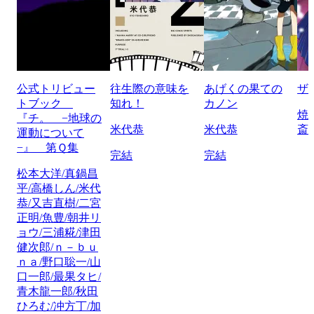
公式トリビュー
往生際の意味を
あげくの果ての
ザ
トブック
知れ！
カノン
焼
『チ。 −地球の
米代恭
米代恭
斎
運動について
−』 第Ｑ集
完結
完結
松本大洋/真鍋昌
平/高橋しん/米代
恭/又吉直樹/二宮
正明/魚豊/朝井リ
ョウ/三浦糀/津田
健次郎/ｎ－ｂｕ
ｎａ/野口聡一/山
口一郎/最果タヒ/
青木龍一郎/秋田
ひろむ/冲方丁/加