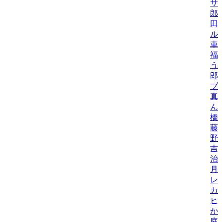
サ
郎
田
ル
車
福
う
郎
ブ
真
ん
橋
藤
野
吉
治
月
レ
カ
ヒ
か
庭