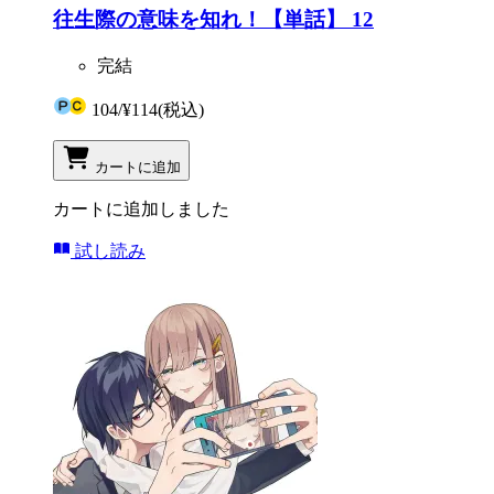
往生際の意味を知れ！【単話】 12
完結
104
/
¥114
(税込)
カートに追加
カートに追加しました
試し読み