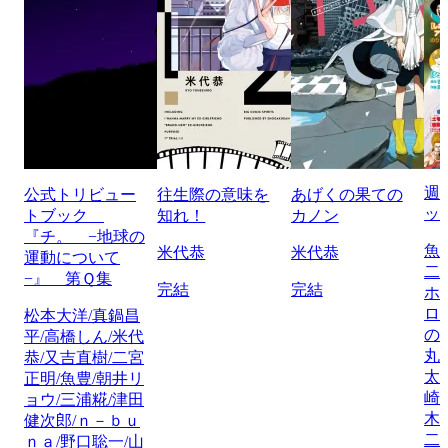
週
公式トリビュー
往生際の意味を
あげくの果ての
ッ
トブック
知れ！
カノン
『チ。 −地球の
魚
米代恭
米代恭
運動について
二
−』 第Ｑ集
完結
完結
ホ
ロ
松本大洋/真鍋昌
の
平/高橋しん/米代
丸
恭/又吉直樹/二宮
太
正明/魚豊/朝井リ
崎
ョウ/三浦糀/津田
木
健次郎/ｎ－ｂｕ
二
ｎａ/野口聡一/山