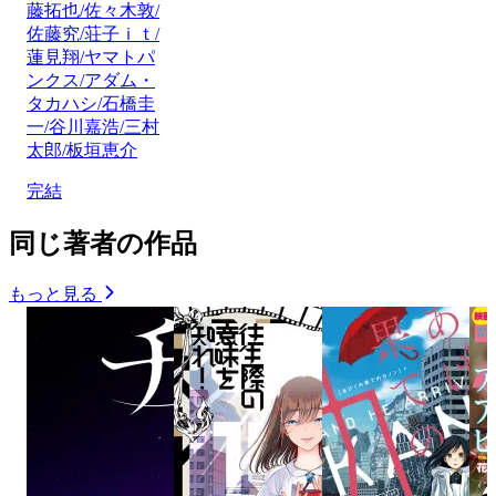
藤拓也/佐々木敦/
佐藤究/荘子ｉｔ/
蓮見翔/ヤマトパ
ンクス/アダム・
タカハシ/石橋圭
一/谷川嘉浩/三村
太郎/板垣恵介
完結
同じ著者の作品
もっと見る