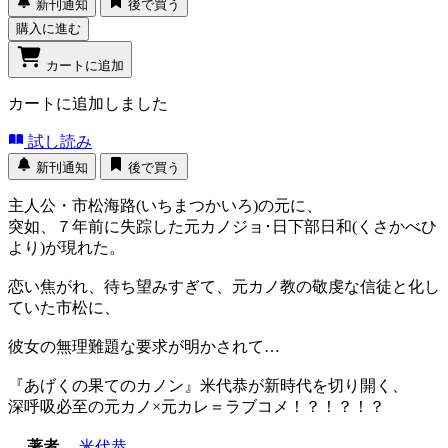
新刊通知
後で買う
購入に進む
カートに追加
カートに追加しました
試し読み
新刊通知
後で買う
主人公・市松海路(いちまつかいろ)の元に、
突如、７年前に失踪した元カノジョ･日下部日和(くさかべひ
より)が現れた。
恋い焦がれ、待ち望みすぎて、元カノ教の敬虔な信徒と化し
ていた市松に、
彼女の無理難題な要求が明かされて…
『あげくの果てのカノン』米代恭が新時代を切り開く、
深呼吸必至の元カノ×元カレ＝ラブコメ！？！？！？
著者
米代恭