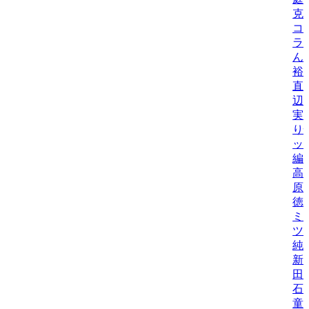
克
コ
ラ
ん
裕
直
辺
実
り
ッ
編
高
原
徳
ミ
ツ
純
新
田
石
童