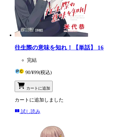
往生際の意味を知れ！【単話】 16
完結
90
/
¥99
(税込)
カートに追加
カートに追加しました
試し読み