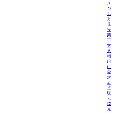
メ
ジ
ち
え
花
瞳
梨
正
文
又
輔
絵
に
金
次
孟
卓
塚
ム
陸
克