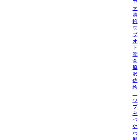
中
大
清
帆
矢
プ
オ
下
潤
倉
原
沢
佐
絵
土
ウ
プ
み
ペ
や
わ
郎