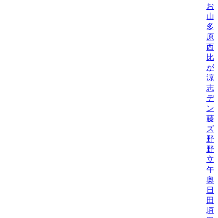
お
山
多
原
西
比/
が
涼
志
デ
ン
藤
ズ
野
野機
立
午
奥
日
田
垣