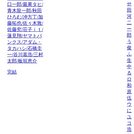
せ
口一郎/最果タヒ/
田
青木龍一郎/秋田
河
ひろむ/冲方丁/加
二
藤拓也/佐々木敦/
ー
佐藤究/荘子ｉｔ/
郎
蓮見翔/ヤマトパ
う
ンクス/アダム・
俊
タカハシ/石橋圭
ふ
一/谷川嘉浩/三村
生
太郎/板垣恵介
中
完結
る
ロ
和
原
伍
ウ
に
ユ
コ
浩