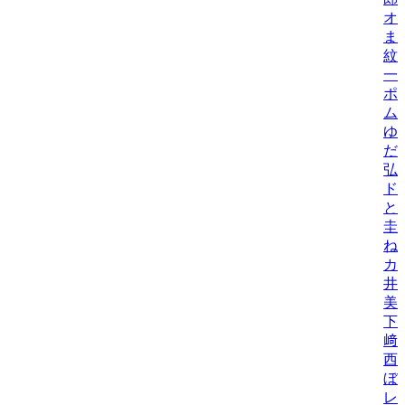
オ
ま
紋
一
ポ
ム
ゆ
だ
弘
ド
と
圭
ね
カ
井
美/
下
﨑
西
ぼ
レ