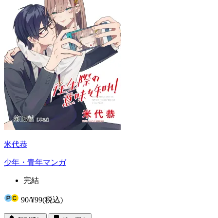
米代恭
少年・青年マンガ
完結
90
/
¥99
(税込)