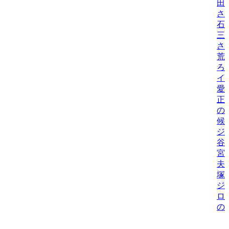
田
さ
石
三
さ
荒
ろ
イ
愛
正
の
候
ジ
谷
宮
夫
塚
ジ
ロ
の