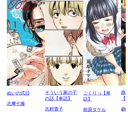
そういう家の子
路
ぬいの式日
ごくりっ【単
の話【単話】
【
話】
志摩七春
志村貴子
鍋
前原タケル