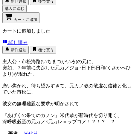
新刊通知
後で買う
購入に進む
カートに追加
カートに追加しました
試し読み
新刊通知
後で買う
主人公・市松海路(いちまつかいろ)の元に、
突如、７年前に失踪した元カノジョ･日下部日和(くさかべひ
より)が現れた。
恋い焦がれ、待ち望みすぎて、元カノ教の敬虔な信徒と化し
ていた市松に、
彼女の無理難題な要求が明かされて…
『あげくの果てのカノン』米代恭が新時代を切り開く、
深呼吸必至の元カノ×元カレ＝ラブコメ！？！？！？
著者
米代恭