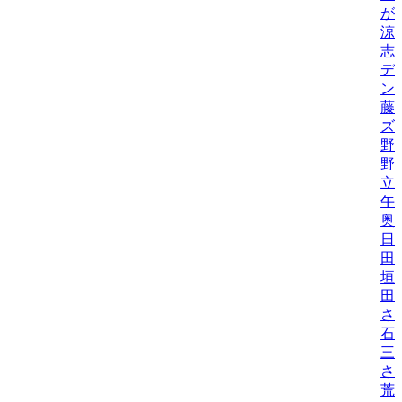
が
涼
志
デ
ン
藤
ズ
野
野機
立
午
奥
日
田
垣
田
さ
石
三
さ
荒