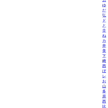
ム
ゆ
だ
弘
ド
と
圭
ね
カ
井
美/
下
﨑
西
ぼ
レ
お
山
多
原
西
比/