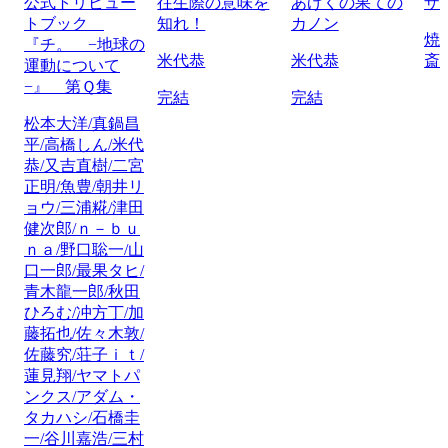
公式トリビュー
往生際の意味を
あげくの果ての
ザ
トブック
知れ！
カノン
焼
『チ。 −地球の
米代恭
米代恭
斎
運動について
−』 第Ｑ集
完結
完結
松本大洋/真鍋昌
平/高橋しん/米代
恭/又吉直樹/二宮
正明/魚豊/朝井リ
ョウ/三浦糀/津田
健次郎/ｎ－ｂｕ
ｎａ/野口聡一/山
口一郎/最果タヒ/
青木龍一郎/秋田
ひろむ/冲方丁/加
藤拓也/佐々木敦/
佐藤究/荘子ｉｔ/
蓮見翔/ヤマトパ
ンクス/アダム・
タカハシ/石橋圭
一/谷川嘉浩/三村