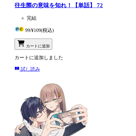
往生際の意味を知れ！【単話】 72
完結
99
/
¥109
(税込)
カートに追加
カートに追加しました
試し読み