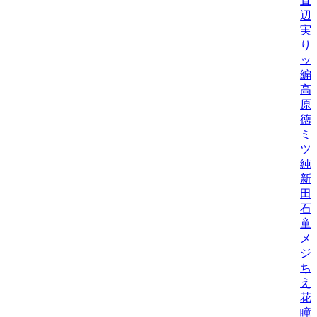
直
辺
実
り
ッ
編
高
原
徳
ミ
ツ
純
新
田
石
童
メ
ジ
ち
え
花
瞳