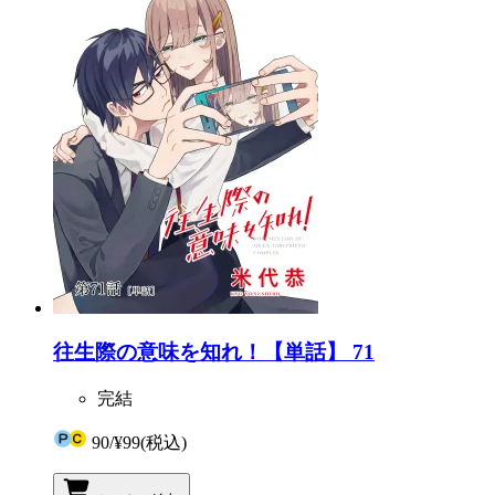
往生際の意味を知れ！【単話】 71
完結
90
/
¥99
(税込)