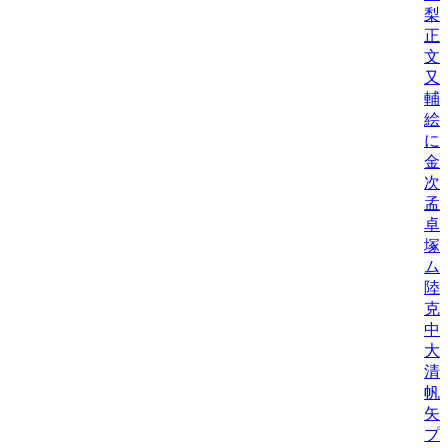
梨
正
文
又
輔
絵
に
金
次
孟
卓
塚
ム
陸
克
中
大
清
帆
矢
プ