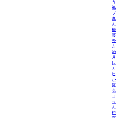
う
郎
ブ
真
ん
橋
藤
野
吉
治
月
レ
カ
ヒ
か
庭
克
コ
ラ
ん
裕