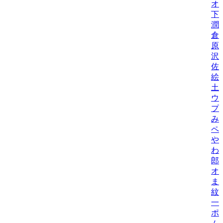
オ
下
潤
倉
原
沢
佐
絵
土
ウ
プ
み
ペ
や
わ
郎
オ
ま
紋
一
ポ