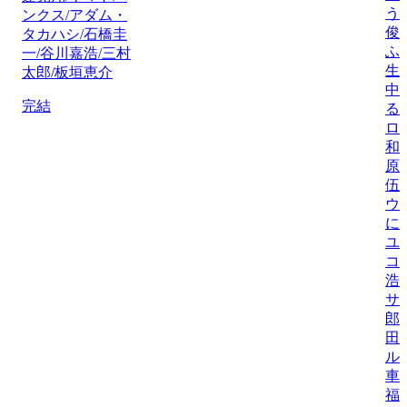
う
ンクス/アダム・
俊
タカハシ/石橋圭
ふ
一/谷川嘉浩/三村
生
太郎/板垣恵介
中
完結
る
ロ
和
原
伍
ウ
に
ユ
コ
浩
サ
郎
田
ル
車
福