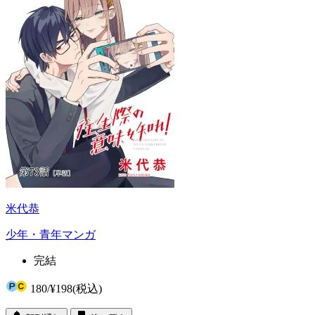
米代恭
少年・青年マンガ
完結
180
/
¥198
(税込)