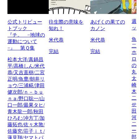
週
公式トリビュー
往生際の意味を
あげくの果ての
ッ
トブック
知れ！
カノン
『チ。 −地球の
魚
米代恭
米代恭
運動について
二
−』 第Ｑ集
完結
完結
ホ
ロ
松本大洋/真鍋昌
の
平/高橋しん/米代
丸
恭/又吉直樹/二宮
太
正明/魚豊/朝井リ
崎
ョウ/三浦糀/津田
木
健次郎/ｎ－ｂｕ
二
ｎａ/野口聡一/山
せ
口一郎/最果タヒ/
田
青木龍一郎/秋田
河
ひろむ/冲方丁/加
二
藤拓也/佐々木敦/
ー
佐藤究/荘子ｉｔ/
郎
蓮見翔/ヤマトパ