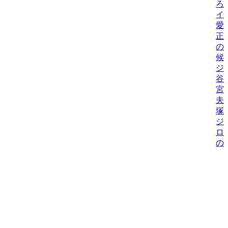
ろ
イ
愛
正
の
候
ジ
谷
宮
夫
塚
ジ
ロ
の