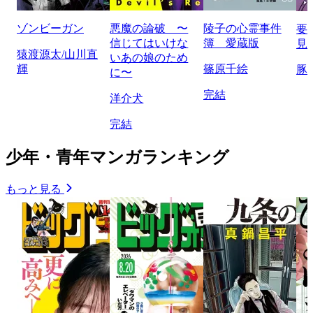
ゾンビーガン
悪魔の論破 〜
陵子の心霊事件
要
信じてはいけな
簿 愛蔵版
見
猿渡源太/山川直
いあの娘のため
輝
篠原千絵
豚
に〜
完結
洋介犬
完結
少年・青年マンガランキング
もっと見る