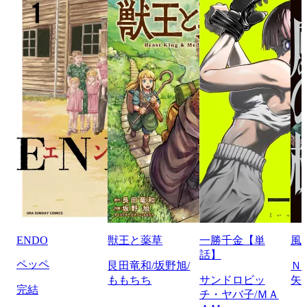
ENDO
獣王と薬草
一勝千金【単
風
話】
ペッペ
艮田竜和/坂野旭/
Ｎ
ももちち
サンドロビッ
矢
完結
チ・ヤバ子/ＭＡ