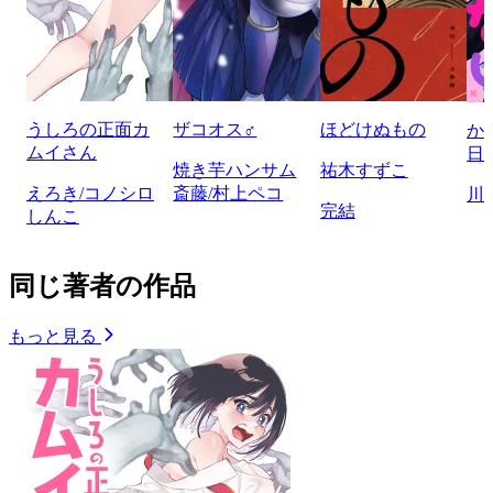
うしろの正面カ
ザコオス♂
ほどけぬもの
か
ムイさん
日
焼き芋ハンサム
祐木すずこ
えろき/コノシロ
斎藤/村上ペコ
川
完結
しんこ
同じ著者の作品
もっと見る