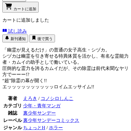
カートに追加
カートに追加しました
試し読み
新刊通知
後で買う
「幽霊が見えるだけ」の普通の女子高生・シヅカ。
シヅカは幽霊を引き寄せる特異体質を活かし、有名な霊能力
者・カムイの助手として働いている。
圧倒的な霊力を誇るカムイだが、その除霊は前代未聞なヤリ
方でーーー!?
“超”除霊の幕が開く!!
エッッッッッッッッッッロイムエッサイム!!
著者
えろき
/
コノシロしんこ
カテゴリ
少年・青年マンガ
雑誌
裏少年サンデー
レーベル
裏少年サンデーコミックス
ジャンル
ちょっとH
/
ホラー