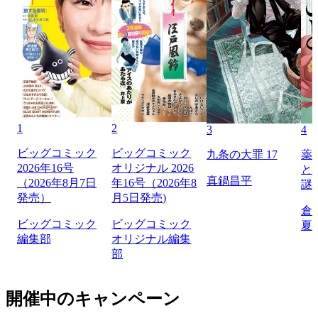
1
2
3
4
ビッグコミック
ビッグコミック
九条の大罪 17
薬
2026年16号
オリジナル 2026
と
真鍋昌平
（2026年8月7日
年16号（2026年8
謎
発売）
月5日発売)
倉
ビッグコミック
ビッグコミック
夏
編集部
オリジナル編集
部
開催中のキャンペーン