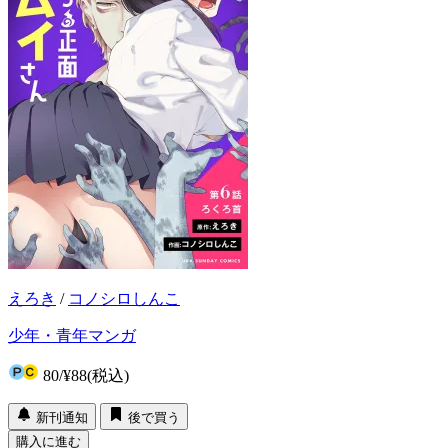
えろき
/
コノシロしんこ
少年・青年マンガ
80
/
¥88
(税込)
新刊通知
後で買う
購入に進む