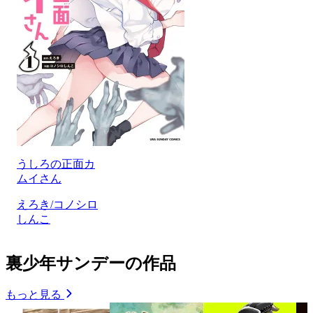
うしろの正面カ
ムイさん
えろき/コノシロ
しんこ
裏少年サンデーの作品
もっと見る