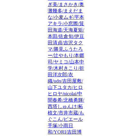
ぎ美/まさかき/奥
灘幾多/まえだま
な/小麦ムギ/平本
アキラ/小窓際/箕
田海道/天海夏矩/
本田/佐倉旬/伊豆
田清貞/吉沢タク
マ/勝見ふうたろ
ー/辻やもり/本郷
司/ヤミコ/山本中
学/木村きこり/折
田洋次郎/衣
織/udn/吉田屋敷/
山下ユタカ/ヒロ
ヒロヤ/nicolai/中
間春希/北橋勇輝/
西塔しゅんけ/柘
植文/市井市蔵/も
ぐこん/ピエール
手塚/小雨日
和/YORI/吉田博