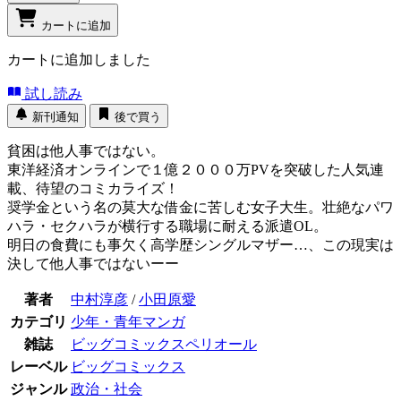
カートに追加
カートに追加しました
試し読み
新刊通知
後で買う
貧困は他人事ではない。
東洋経済オンラインで１億２０００万PVを突破した人気連
載、待望のコミカライズ！
奨学金という名の莫大な借金に苦しむ女子大生。壮絶なパワ
ハラ・セクハラが横行する職場に耐える派遣OL。
明日の食費にも事欠く高学歴シングルマザー…、この現実は
決して他人事ではないーー
著者
中村淳彦
/
小田原愛
カテゴリ
少年・青年マンガ
雑誌
ビッグコミックスペリオール
レーベル
ビッグコミックス
ジャンル
政治・社会