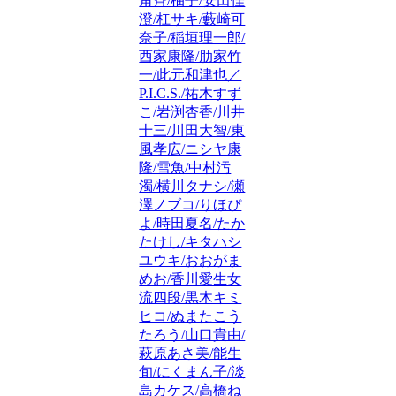
角斉/柚子/安田佳
澄/杠サキ/藪崎可
奈子/稲垣理一郎/
西家康隆/肋家竹
一/此元和津也／
P.I.C.S./祐木すず
こ/岩渕杏香/川井
十三/川田大智/東
風孝広/ニシヤ康
隆/雪魚/中村汚
濁/横川タナシ/瀬
澤ノブコ/りほぴ
よ/時田夏名/たか
たけし/キタハシ
ユウキ/おおがま
めお/香川愛生女
流四段/黒木キミ
ヒコ/ぬまたこう
たろう/山口貴由/
萩原あさ美/能生
旬/にくまん子/淡
島カケス/高橋ね