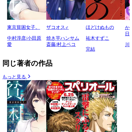
東京貧困女子。
ザコオス♂
ほどけぬもの
か
日
中村淳彦/小田原
焼き芋ハンサム
祐木すずこ
愛
斎藤/村上ペコ
川
完結
同じ著者の作品
もっと見る