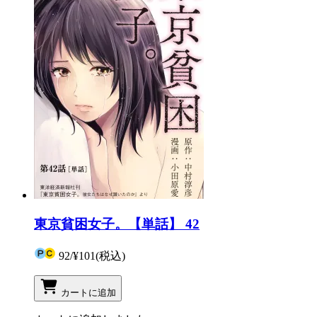
東京貧困女子。【単話】 42
92
/
¥101
(税込)
カートに追加