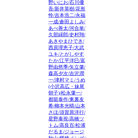
野いにお/石川優
吾/新井英樹/花形
怜/吉本浩二/永福
一成/倉田よしみ/
あべ善太/河合単/
久部緑郎/史村翔/
あきやまひでき/
西原理恵子/大武
ユキ/とがしやす
たか/江平洋巳/富
野由悠季/矢立肇/
森高夕次/吉沢潤
一/津村マミ/うめ
(小沢高広・妹尾
朝子)/松永肇一/
都留泰作/東裏友
希/柳本光晴/山本
さほ/須賀原洋行/
星野泰視/高橋ツ
トム/高良百/松浦
だるま/ジョージ