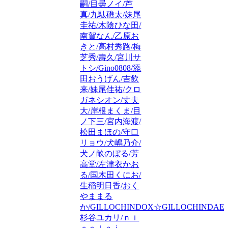
嗣/目曇ノイ/芦
真/九駄礁太/妹尾
圭祐/木陰ひな田/
南賀なん/乙原お
きと/高村秀路/梅
芝秀/壽久/宮川サ
トシ/Gino0808/添
田おうげん/吉飲
来/妹尾佳祐/クロ
ガネシオン/丈夫
大/岸根まくま/目
ノ下三/宮内海渡/
松田まほの/守口
リョウ/犬嶋乃介/
犬ノ畝のぼる/芳
高堂/左津衣かお
る/国木田くにお/
生稲明日香/おく
やままる
か/GILLOCHINDOX☆GILLOCHINDAE/
杉谷ユカリ/ｎｉ