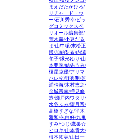
秋山/横槍メンゴ/
まえだたかひろ/
リチャード・ウ
ー/石川秀幸/ビッ
グコミックスペ
リオール編集部/
荒木宰/小豆だる
ま/山中聡/末松正
博/加納梨衣/内澤
旬子/鍬形ゆり/山
本亜季/結先うみ/
榎屋克優/アリマ
ハレ/夘野秀明/芝
浦晴海/木村恵之/
金城宗幸/押見修
造/瀬戸内ワタリ/
水谷ふみ/望月帝/
高橋すぎな/平木
雅和/色白好/九鬼
すみ/つじ/鷹巣☆
ヒロキ/山本貴大/
根本拓実/山田一