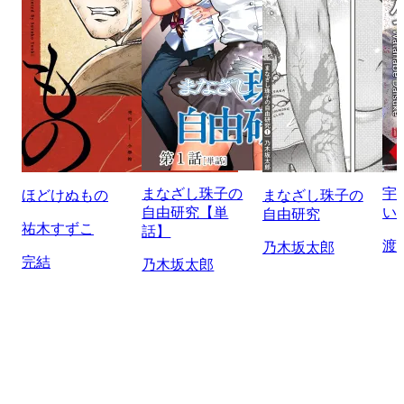
まなざし珠子の
宇
ほどけぬもの
まなざし珠子の
自由研究【単
い
自由研究
祐木すずこ
話】
渡
乃木坂太郎
完結
乃木坂太郎