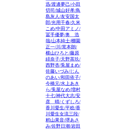
迅/渡邊夢己/小田
切司/城山好孝/鳥
島灰人/友安国太
郎/光用千春/久米
こめ/中田アミノ/
冨手優夢/奥 浩
哉/山本純士/棚園
正一/川/茸本朗/
横山ひろと/藤原
緋奈子/天野茶玖/
西野杏/兎屋まめ/
佐藤いづみ/じん
のあい/和田依子/
今橋元/水上あき
ら/兎屋なめ/増村
十七/神代大志/安
彦 晴/くずしろ/
香川愛生/平稔/香
川愛生女流三段/
籾山果音/堺あさ
み/佐野日潮/岩田