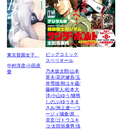
ビッグコミック
東京貧困女子。
スペリオール
中村淳彦/小田原
乃木坂太郎/山本
愛
英夫/花沢健吾/玉
井雪雄/朔ユキ蔵/
藤崎聖人/松本大
洋/小山ゆう/猪熊
しのぶ/ゆうきま
さみ/池上遼一/コ
ージィ城倉/原
克玄/ゴトウユキ
コ/太田垣康男/浅