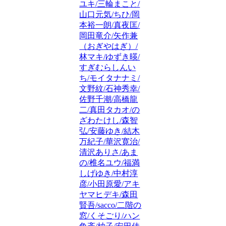
ユキ/三輪まこと/
山口元気/ちひ/岡
本裕一朗/真夜匡/
岡田竜介/矢作兼
（おぎやはぎ）/
林マキ/ゆずき暎/
すぎむらしんい
ち/モイタナナミ/
文野紋/石神秀幸/
佐野千潮/高橋龍
二/真田タカオ/の
ざわたけし/森智
弘/安藤ゆき/結木
万紀子/華沢寛治/
清沢ありさ/あま
の/椎名ユウ/福満
しげゆき/中村淳
彦/小田原愛/アキ
ヤマヒデキ/森田
賢吾/sacco/二階の
窓/くそごり/ハン