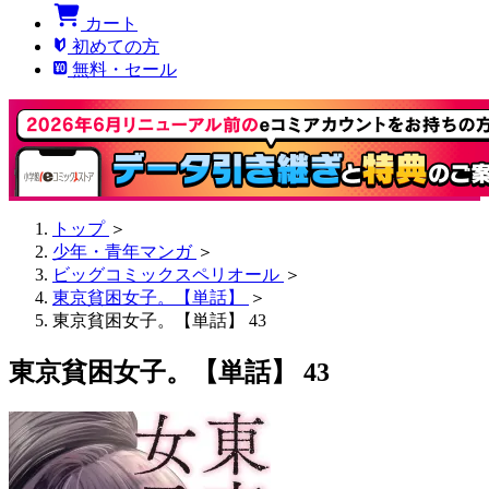
カート
初めての方
無料・セール
トップ
＞
少年・青年マンガ
＞
ビッグコミックスペリオール
＞
東京貧困女子。【単話】
＞
東京貧困女子。【単話】 43
東京貧困女子。【単話】 43