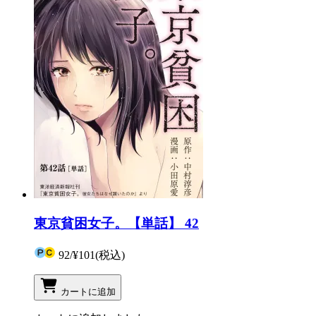
東京貧困女子。【単話】 42
92
/
¥101
(税込)
カートに追加