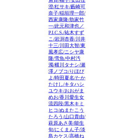
角斉/柚子/安田佳
澄/杠サキ/藪崎可
奈子/稲垣理一郎/
西家康隆/肋家竹
一/此元和津也／
P.I.C.S./祐木すず
こ/岩渕杏香/川井
十三/川田大智/東
風孝広/ニシヤ康
隆/雪魚/中村汚
濁/横川タナシ/瀬
澤ノブコ/りほぴ
よ/時田夏名/たか
たけし/キタハシ
ユウキ/おおがま
めお/香川愛生女
流四段/黒木キミ
ヒコ/ぬまたこう
たろう/山口貴由/
萩原あさ美/能生
旬/にくまん子/淡
島カケス/高橋ね