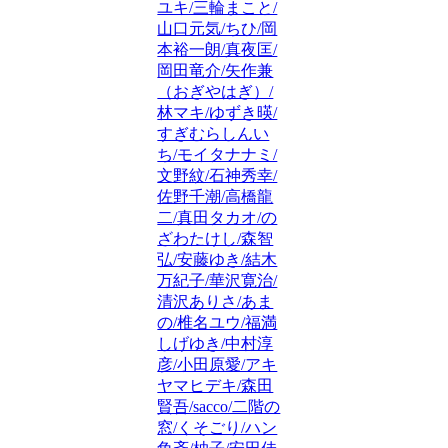
ユキ/三輪まこと/
山口元気/ちひ/岡
本裕一朗/真夜匡/
岡田竜介/矢作兼
（おぎやはぎ）/
林マキ/ゆずき暎/
すぎむらしんい
ち/モイタナナミ/
文野紋/石神秀幸/
佐野千潮/高橋龍
二/真田タカオ/の
ざわたけし/森智
弘/安藤ゆき/結木
万紀子/華沢寛治/
清沢ありさ/あま
の/椎名ユウ/福満
しげゆき/中村淳
彦/小田原愛/アキ
ヤマヒデキ/森田
賢吾/sacco/二階の
窓/くそごり/ハン