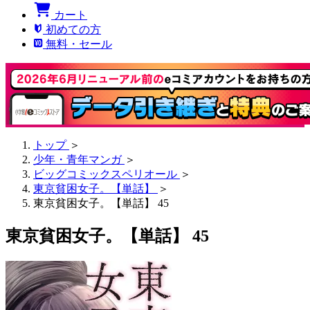
カート
初めての方
無料・セール
トップ
＞
少年・青年マンガ
＞
ビッグコミックスペリオール
＞
東京貧困女子。【単話】
＞
東京貧困女子。【単話】 45
東京貧困女子。【単話】 45