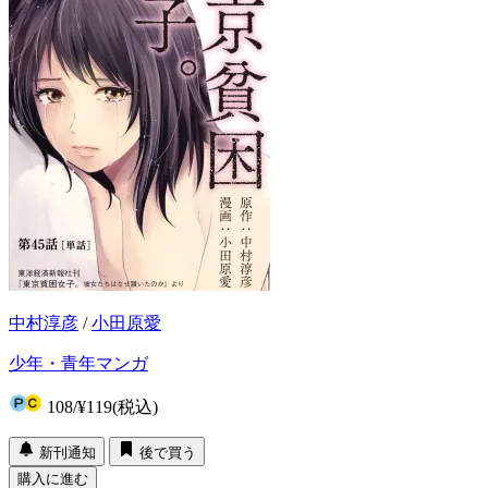
中村淳彦
/
小田原愛
少年・青年マンガ
108
/
¥119
(税込)
新刊通知
後で買う
購入に進む