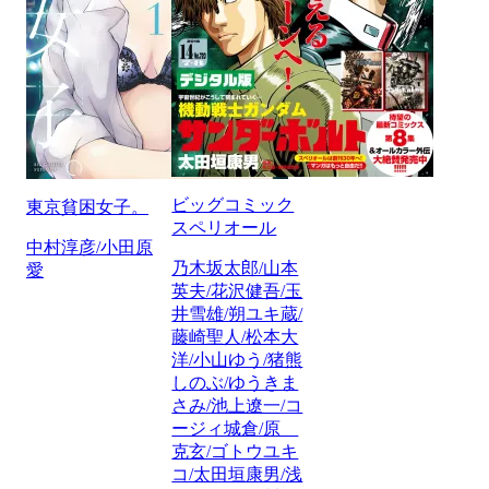
ビッグコミック
東京貧困女子。
スペリオール
中村淳彦/小田原
乃木坂太郎/山本
愛
英夫/花沢健吾/玉
井雪雄/朔ユキ蔵/
藤崎聖人/松本大
洋/小山ゆう/猪熊
しのぶ/ゆうきま
さみ/池上遼一/コ
ージィ城倉/原
克玄/ゴトウユキ
コ/太田垣康男/浅