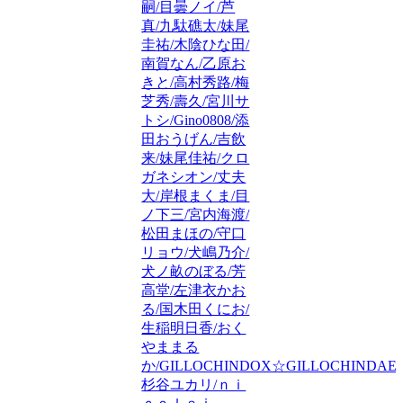
嗣/目曇ノイ/芦
真/九駄礁太/妹尾
圭祐/木陰ひな田/
南賀なん/乙原お
きと/高村秀路/梅
芝秀/壽久/宮川サ
トシ/Gino0808/添
田おうげん/吉飲
来/妹尾佳祐/クロ
ガネシオン/丈夫
大/岸根まくま/目
ノ下三/宮内海渡/
松田まほの/守口
リョウ/犬嶋乃介/
犬ノ畝のぼる/芳
高堂/左津衣かお
る/国木田くにお/
生稲明日香/おく
やままる
か/GILLOCHINDOX☆GILLOCHINDAE/
杉谷ユカリ/ｎｉ