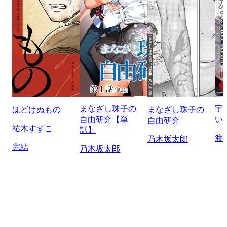
まなざし珠子の
宇
ほどけぬもの
まなざし珠子の
自由研究【単
い
自由研究
祐木すずこ
話】
渡
乃木坂太郎
完結
乃木坂太郎