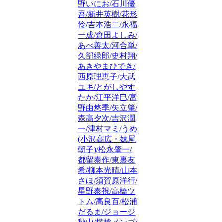
野いにお/石川優
吾/新井英樹/花形
怜/吉本浩二/永福
一成/倉田よしみ/
あべ善太/河合単/
久部緑郎/史村翔/
あきやまひでき/
西原理恵子/大武
ユキ/とがしやす
たか/江平洋巳/富
野由悠季/矢立肇/
森高夕次/吉沢潤
一/津村マミ/うめ
(小沢高広・妹尾
朝子)/松永肇一/
都留泰作/東裏友
希/柳本光晴/山本
さほ/須賀原洋行/
星野泰視/高橋ツ
トム/高良百/松浦
だるま/ジョージ