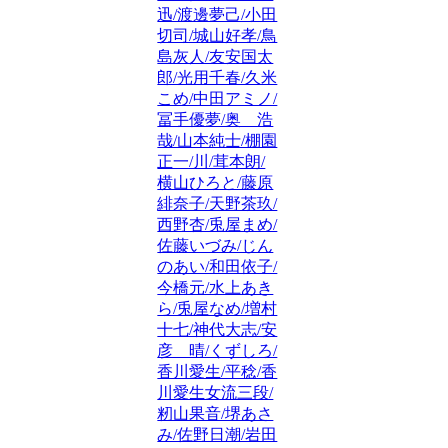
迅/渡邊夢己/小田
切司/城山好孝/鳥
島灰人/友安国太
郎/光用千春/久米
こめ/中田アミノ/
冨手優夢/奥 浩
哉/山本純士/棚園
正一/川/茸本朗/
横山ひろと/藤原
緋奈子/天野茶玖/
西野杏/兎屋まめ/
佐藤いづみ/じん
のあい/和田依子/
今橋元/水上あき
ら/兎屋なめ/増村
十七/神代大志/安
彦 晴/くずしろ/
香川愛生/平稔/香
川愛生女流三段/
籾山果音/堺あさ
み/佐野日潮/岩田