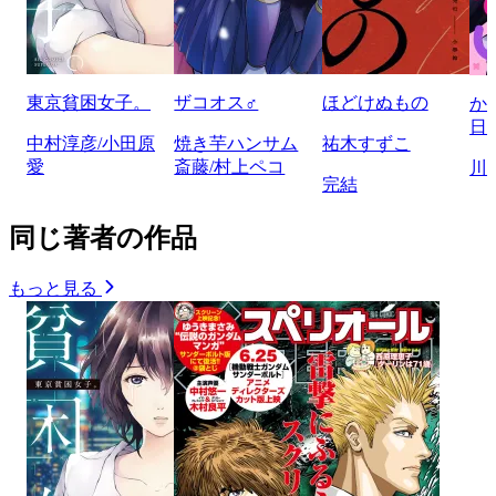
東京貧困女子。
ザコオス♂
ほどけぬもの
か
日
中村淳彦/小田原
焼き芋ハンサム
祐木すずこ
愛
斎藤/村上ペコ
川
完結
同じ著者の作品
もっと見る