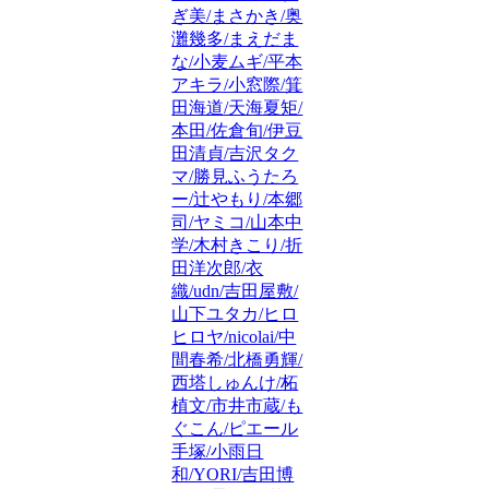
ぎ美/まさかき/奥
灘幾多/まえだま
な/小麦ムギ/平本
アキラ/小窓際/箕
田海道/天海夏矩/
本田/佐倉旬/伊豆
田清貞/吉沢タク
マ/勝見ふうたろ
ー/辻やもり/本郷
司/ヤミコ/山本中
学/木村きこり/折
田洋次郎/衣
織/udn/吉田屋敷/
山下ユタカ/ヒロ
ヒロヤ/nicolai/中
間春希/北橋勇輝/
西塔しゅんけ/柘
植文/市井市蔵/も
ぐこん/ピエール
手塚/小雨日
和/YORI/吉田博