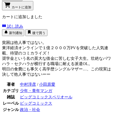
カートに追加
カートに追加しました
試し読み
新刊通知
後で買う
貧困は他人事ではない。
東洋経済オンラインで１億２０００万PVを突破した人気連
載、待望のコミカライズ！
奨学金という名の莫大な借金に苦しむ女子大生。壮絶なパワ
ハラ・セクハラが横行する職場に耐える派遣OL。
明日の食費にも事欠く高学歴シングルマザー…、この現実は
決して他人事ではないーー
著者
中村淳彦
/
小田原愛
カテゴリ
少年・青年マンガ
雑誌
ビッグコミックスペリオール
レーベル
ビッグコミックス
ジャンル
政治・社会