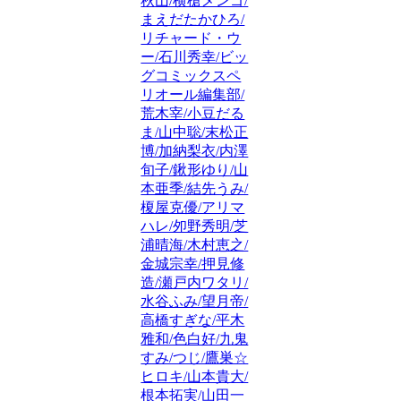
秋山/横槍メンゴ/
まえだたかひろ/
リチャード・ウ
ー/石川秀幸/ビッ
グコミックスペ
リオール編集部/
荒木宰/小豆だる
ま/山中聡/末松正
博/加納梨衣/内澤
旬子/鍬形ゆり/山
本亜季/結先うみ/
榎屋克優/アリマ
ハレ/夘野秀明/芝
浦晴海/木村恵之/
金城宗幸/押見修
造/瀬戸内ワタリ/
水谷ふみ/望月帝/
高橋すぎな/平木
雅和/色白好/九鬼
すみ/つじ/鷹巣☆
ヒロキ/山本貴大/
根本拓実/山田一