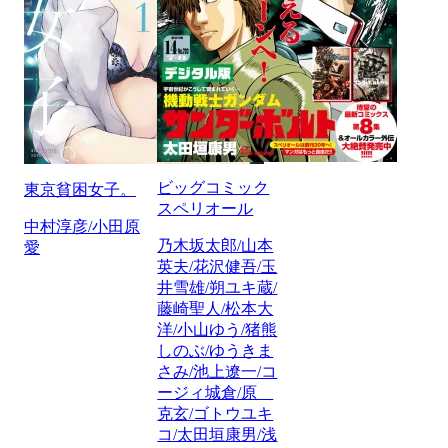
ビッグコミック
東京貧困女子。
スペリオール
中村淳彦/小田原
乃木坂太郎/山本
愛
英夫/花沢健吾/玉
井雪雄/朔ユキ蔵/
藤崎聖人/松本大
洋/小山ゆう/猪熊
しのぶ/ゆうきま
さみ/池上遼一/コ
ージィ城倉/原
克玄/ゴトウユキ
コ/太田垣康男/浅