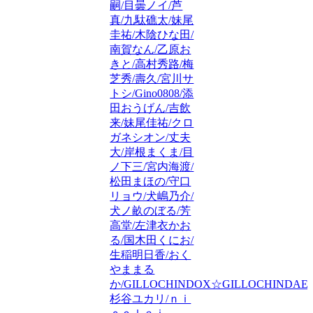
嗣/目曇ノイ/芦
真/九駄礁太/妹尾
圭祐/木陰ひな田/
南賀なん/乙原お
きと/高村秀路/梅
芝秀/壽久/宮川サ
トシ/Gino0808/添
田おうげん/吉飲
来/妹尾佳祐/クロ
ガネシオン/丈夫
大/岸根まくま/目
ノ下三/宮内海渡/
松田まほの/守口
リョウ/犬嶋乃介/
犬ノ畝のぼる/芳
高堂/左津衣かお
る/国木田くにお/
生稲明日香/おく
やままる
か/GILLOCHINDOX☆GILLOCHINDAE/
杉谷ユカリ/ｎｉ