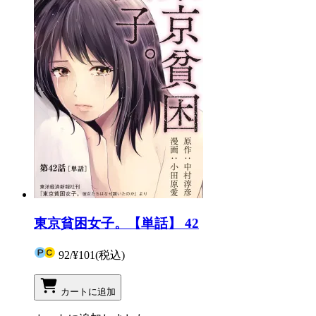
東京貧困女子。【単話】 42
92
/
¥101
(税込)
カートに追加