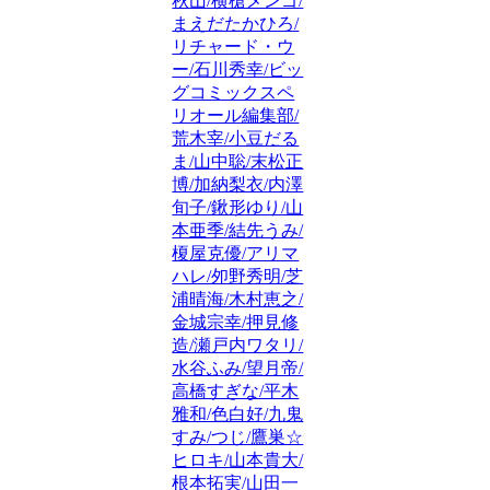
秋山/横槍メンゴ/
まえだたかひろ/
リチャード・ウ
ー/石川秀幸/ビッ
グコミックスペ
リオール編集部/
荒木宰/小豆だる
ま/山中聡/末松正
博/加納梨衣/内澤
旬子/鍬形ゆり/山
本亜季/結先うみ/
榎屋克優/アリマ
ハレ/夘野秀明/芝
浦晴海/木村恵之/
金城宗幸/押見修
造/瀬戸内ワタリ/
水谷ふみ/望月帝/
高橋すぎな/平木
雅和/色白好/九鬼
すみ/つじ/鷹巣☆
ヒロキ/山本貴大/
根本拓実/山田一