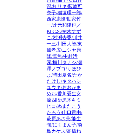
角斉/柚子/安田佳
澄/杠サキ/藪崎可
奈子/稲垣理一郎/
西家康隆/肋家竹
一/此元和津也／
P.I.C.S./祐木すず
こ/岩渕杏香/川井
十三/川田大智/東
風孝広/ニシヤ康
隆/雪魚/中村汚
濁/横川タナシ/瀬
澤ノブコ/りほぴ
よ/時田夏名/たか
たけし/キタハシ
ユウキ/おおがま
めお/香川愛生女
流四段/黒木キミ
ヒコ/ぬまたこう
たろう/山口貴由/
萩原あさ美/能生
旬/にくまん子/淡
島カケス/高橋ね