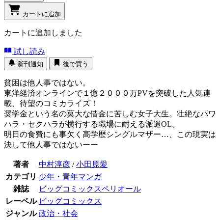
カートに追加
カートに追加しました
試し読み
新刊通知
後で買う
貧困は他人事ではない。
東洋経済オンラインで１億２０００万PVを突破した人気連
載、待望のコミカライズ！
奨学金という名の莫大な借金に苦しむ女子大生。壮絶なパワ
ハラ・セクハラが横行する職場に耐える派遣OL。
明日の食費にも事欠く高学歴シングルマザー…、この現実は
決して他人事ではないーー
著者
中村淳彦
/
小田原愛
カテゴリ
少年・青年マンガ
雑誌
ビッグコミックスペリオール
レーベル
ビッグコミックス
ジャンル
政治・社会