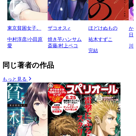
東京貧困女子。
ザコオス♂
ほどけぬもの
か
日
中村淳彦/小田原
焼き芋ハンサム
祐木すずこ
愛
斎藤/村上ペコ
川
完結
同じ著者の作品
もっと見る