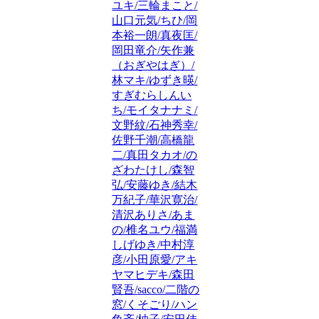
ユキ/三輪まこと/
山口元気/ちひ/岡
本裕一朗/真夜匡/
岡田竜介/矢作兼
（おぎやはぎ）/
林マキ/ゆずき暎/
すぎむらしんい
ち/モイタナナミ/
文野紋/石神秀幸/
佐野千潮/高橋龍
二/真田タカオ/の
ざわたけし/森智
弘/安藤ゆき/結木
万紀子/華沢寛治/
清沢ありさ/あま
の/椎名ユウ/福満
しげゆき/中村淳
彦/小田原愛/アキ
ヤマヒデキ/森田
賢吾/sacco/二階の
窓/くそごり/ハン