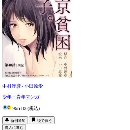
中村淳彦
/
小田原愛
少年・青年マンガ
96
/
¥106
(税込)
新刊通知
後で買う
購入に進む