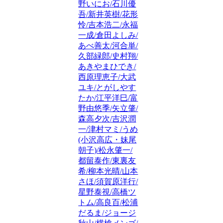
野いにお/石川優
吾/新井英樹/花形
怜/吉本浩二/永福
一成/倉田よしみ/
あべ善太/河合単/
久部緑郎/史村翔/
あきやまひでき/
西原理恵子/大武
ユキ/とがしやす
たか/江平洋巳/富
野由悠季/矢立肇/
森高夕次/吉沢潤
一/津村マミ/うめ
(小沢高広・妹尾
朝子)/松永肇一/
都留泰作/東裏友
希/柳本光晴/山本
さほ/須賀原洋行/
星野泰視/高橋ツ
トム/高良百/松浦
だるま/ジョージ