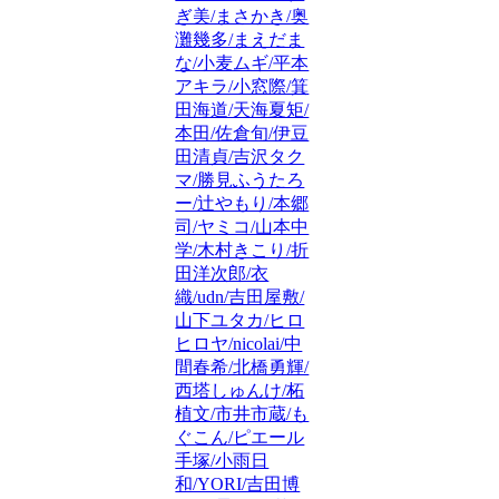
ぎ美/まさかき/奥
灘幾多/まえだま
な/小麦ムギ/平本
アキラ/小窓際/箕
田海道/天海夏矩/
本田/佐倉旬/伊豆
田清貞/吉沢タク
マ/勝見ふうたろ
ー/辻やもり/本郷
司/ヤミコ/山本中
学/木村きこり/折
田洋次郎/衣
織/udn/吉田屋敷/
山下ユタカ/ヒロ
ヒロヤ/nicolai/中
間春希/北橋勇輝/
西塔しゅんけ/柘
植文/市井市蔵/も
ぐこん/ピエール
手塚/小雨日
和/YORI/吉田博