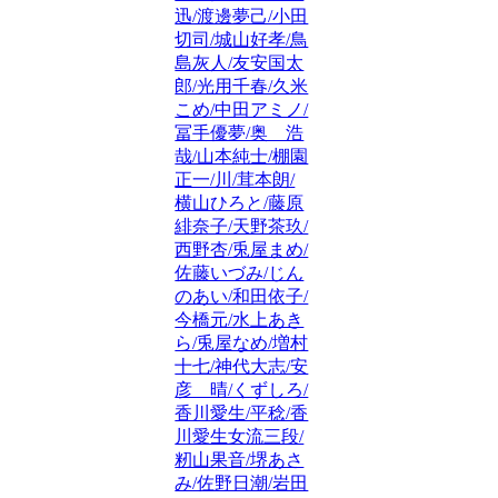
迅/渡邊夢己/小田
切司/城山好孝/鳥
島灰人/友安国太
郎/光用千春/久米
こめ/中田アミノ/
冨手優夢/奥 浩
哉/山本純士/棚園
正一/川/茸本朗/
横山ひろと/藤原
緋奈子/天野茶玖/
西野杏/兎屋まめ/
佐藤いづみ/じん
のあい/和田依子/
今橋元/水上あき
ら/兎屋なめ/増村
十七/神代大志/安
彦 晴/くずしろ/
香川愛生/平稔/香
川愛生女流三段/
籾山果音/堺あさ
み/佐野日潮/岩田