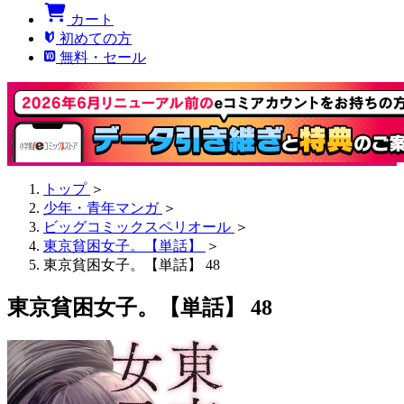
カート
初めての方
無料・セール
トップ
＞
少年・青年マンガ
＞
ビッグコミックスペリオール
＞
東京貧困女子。【単話】
＞
東京貧困女子。【単話】 48
東京貧困女子。【単話】 48