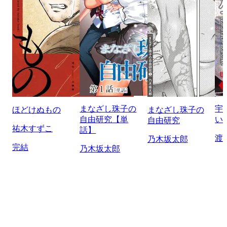
まなざし珠子の
宇
ほどけぬもの
まなざし珠子の
自由研究【単
い
自由研究
祐木すずこ
話】
渡
乃木坂太郎
完結
乃木坂太郎