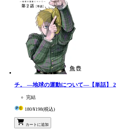
チ。 ―地球の運動について―【単話】 2
完結
180
/
¥198
(税込)
カートに追加