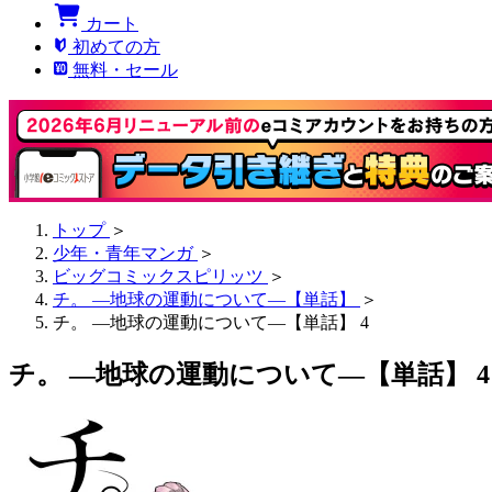
カート
初めての方
無料・セール
トップ
＞
少年・青年マンガ
＞
ビッグコミックスピリッツ
＞
チ。 ―地球の運動について―【単話】
＞
チ。 ―地球の運動について―【単話】 4
チ。 ―地球の運動について―【単話】 4