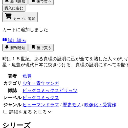
新刊通知
後で買う
購入に進む
カートに追加
カートに追加しました
試し読み
新刊通知
後で買う
時は１５世紀。ある真理の証明に己が全てを賭した人々がい
星・魚豊が現代日本に突きつける、真理の証明にすべてを賭
著者
魚豊
カテゴリ
少年・青年マンガ
雑誌
ビッグコミックスピリッツ
レーベル
ビッグコミックス
ジャンル
ヒューマンドラマ
/
歴史モノ
/
映像化・受賞作
詳細を見る
とじる
シリーズ