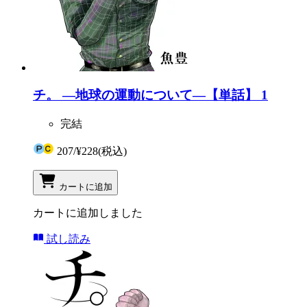
チ。 ―地球の運動について―【単話】 1
完結
207
/
¥228
(税込)
カートに追加
カートに追加しました
試し読み