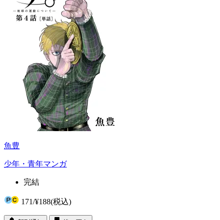
魚豊
少年・青年マンガ
完結
171
/
¥188
(税込)