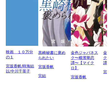
映画 １０万分
黒崎秘書に褒め
金色ジャパネス
金
の１
られたい
ク〜横濱華恋
ク
譚〜【マイク
譚
宮坂香帆/時海結
宮坂香帆
ロ】
以/中川千英子
宮
完結
宮坂香帆