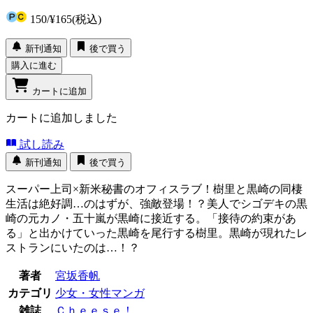
150
/
¥165
(税込)
新刊通知
後で買う
購入に進む
カートに追加
カートに追加しました
試し読み
新刊通知
後で買う
スーパー上司×新米秘書のオフィスラブ！樹里と黒崎の同棲
生活は絶好調…のはずが、強敵登場！？美人でシゴデキの黒
崎の元カノ・五十嵐が黒崎に接近する。「接待の約束があ
る」と出かけていった黒崎を尾行する樹里。黒崎が現れたレ
ストランにいたのは…！？
著者
宮坂香帆
カテゴリ
少女・女性マンガ
雑誌
Ｃｈｅｅｓｅ！