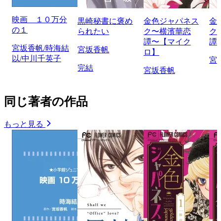
映画 １０万分
黒崎秘書に褒め
金色ジャパネス
金
の１
られたい
ク〜横濱華恋
ク
譚〜【マイク
譚
宮坂香帆/時海結
宮坂香帆
ロ】
以/中川千英子
宮
完結
宮坂香帆
同じ著者の作品
もっと見る