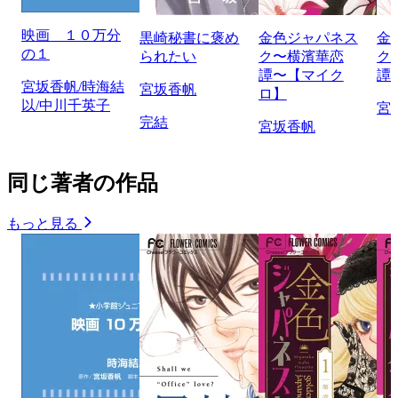
映画 １０万分
黒崎秘書に褒め
金色ジャパネス
金
の１
られたい
ク〜横濱華恋
ク
譚〜【マイク
譚
宮坂香帆/時海結
宮坂香帆
ロ】
以/中川千英子
宮
完結
宮坂香帆
同じ著者の作品
もっと見る