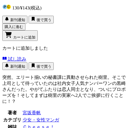
130
/
¥143
(税込)
新刊通知
後で買う
購入に進む
カートに追加
カートに追加しました
試し読み
新刊通知
後で買う
突然、エリート揃いの秘書課に異動させられた樹里。そこで
上司として待っていたのは社内女子人気ナンバーワンの黒崎
さんだった。やがてふたりは恋人同士となり、ついにプロポ
ーズを！そしてまずは樹里の実家へ2人でご挨拶に行くこと
に！？
著者
宮坂香帆
カテゴリ
少女・女性マンガ
雑誌
Ｃｈｅｅｓｅ！