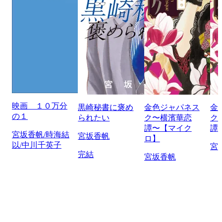
映画 １０万分
黒崎秘書に褒め
金色ジャパネス
金
の１
られたい
ク〜横濱華恋
ク
譚〜【マイク
譚
宮坂香帆/時海結
宮坂香帆
ロ】
以/中川千英子
宮
完結
宮坂香帆