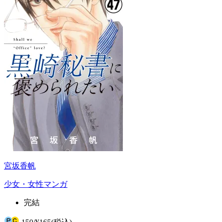
宮坂香帆
少女・女性マンガ
完結