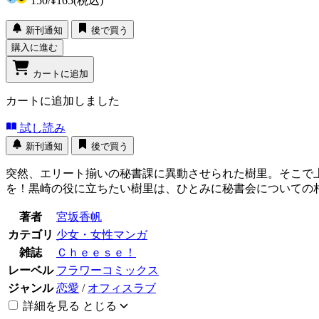
150
/
¥165
(税込)
新刊通知
後で買う
購入に進む
カートに追加
カートに追加しました
試し読み
新刊通知
後で買う
突然、エリート揃いの秘書課に異動させられた樹里。そこで
を！黒崎の役に立ちたい樹里は、ひとみに秘書会についての
著者
宮坂香帆
カテゴリ
少女・女性マンガ
雑誌
Ｃｈｅｅｓｅ！
レーベル
フラワーコミックス
ジャンル
恋愛
/
オフィスラブ
詳細を見る
とじる