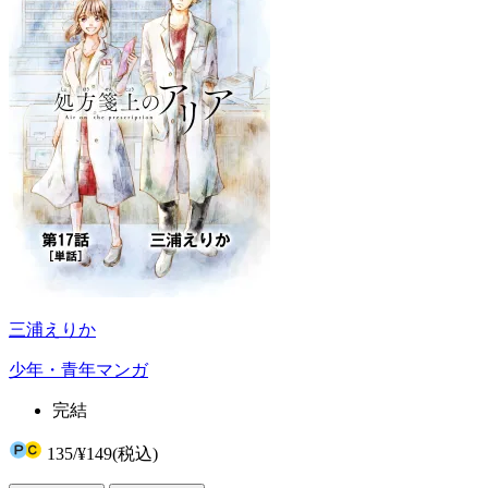
三浦えりか
少年・青年マンガ
完結
135
/
¥149
(税込)