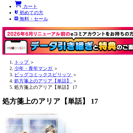
カート
初めての方
無料・セール
トップ
＞
少年・青年マンガ
＞
ビッグコミックスピリッツ
＞
処方箋上のアリア【単話】
＞
処方箋上のアリア【単話】 17
処方箋上のアリア【単話】 17