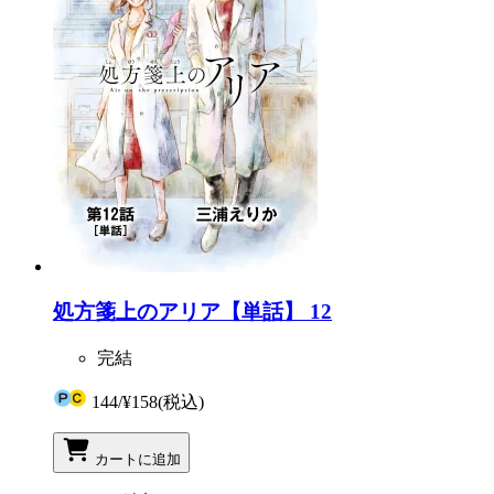
処方箋上のアリア【単話】 12
完結
144
/
¥158
(税込)
カートに追加