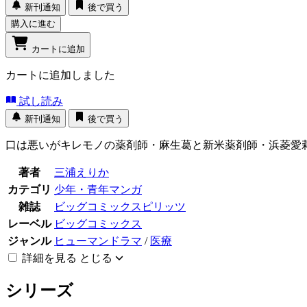
新刊通知
後で買う
購入に進む
カートに追加
カートに追加しました
試し読み
新刊通知
後で買う
口は悪いがキレモノの薬剤師・麻生葛と新米薬剤師・浜菱愛
著者
三浦えりか
カテゴリ
少年・青年マンガ
雑誌
ビッグコミックスピリッツ
レーベル
ビッグコミックス
ジャンル
ヒューマンドラマ
/
医療
詳細を見る
とじる
シリーズ