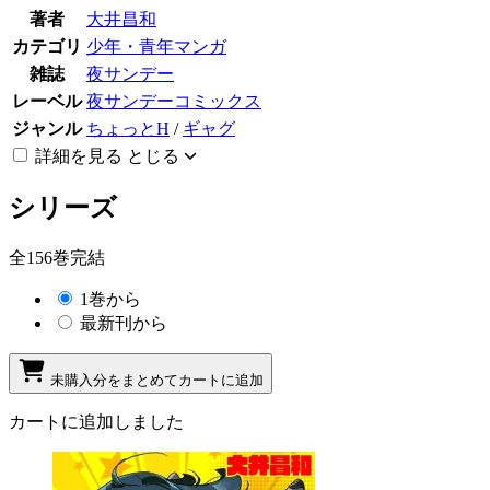
著者
大井昌和
カテゴリ
少年・青年マンガ
雑誌
夜サンデー
レーベル
夜サンデーコミックス
ジャンル
ちょっとH
/
ギャグ
詳細を見る
とじる
シリーズ
全156巻完結
1巻から
最新刊から
未購入分をまとめてカートに追加
カートに追加しました