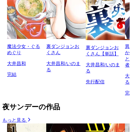
魔法少女・ぐる
裏ダンジョンお
異
裏ダンジョンお
めぐり
くさん
か
くさん【単話】
と
大井昌和
大井昌和/いのま
大井昌和/いのま
者
る
る
完結
大
先行配信
る
完
夜サンデーの作品
もっと見る