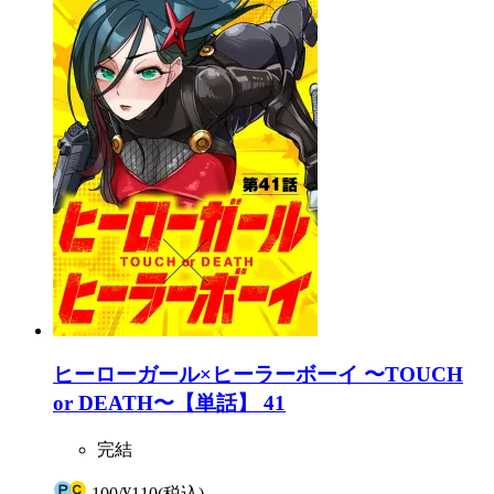
ヒーローガール×ヒーラーボーイ 〜TOUCH
or DEATH〜【単話】 41
完結
100
/
¥110
(税込)