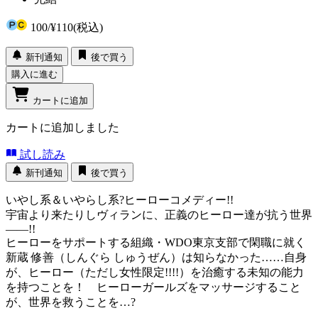
100
/
¥110
(税込)
新刊通知
後で買う
購入に進む
カートに追加
カートに追加しました
試し読み
新刊通知
後で買う
いやし系＆いやらし系?ヒーローコメディー!!
宇宙より来たりしヴィランに、正義のヒーロー達が抗う世界
――!!
ヒーローをサポートする組織・WDO東京支部で閑職に就く
新蔵 修善（しんぐら しゅうぜん）は知らなかった……自身
が、ヒーロー（ただし女性限定!!!!）を治癒する未知の能力
を持つことを！ ヒーローガールズをマッサージすること
が、世界を救うことを…?