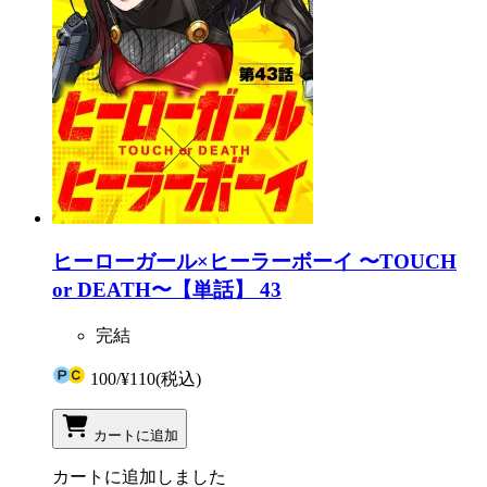
ヒーローガール×ヒーラーボーイ 〜TOUCH
or DEATH〜【単話】 43
完結
100
/
¥110
(税込)
カートに追加
カートに追加しました