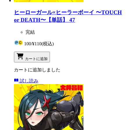
ヒーローガール×ヒーラーボーイ 〜TOUCH
or DEATH〜【単話】 47
完結
100
/
¥110
(税込)
カートに追加
カートに追加しました
試し読み