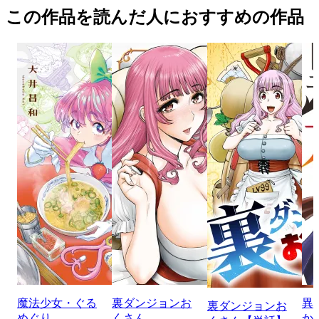
この作品を読んだ人におすすめの作品
魔法少女・ぐる
裏ダンジョンお
異
裏ダンジョンお
めぐり
くさん
か