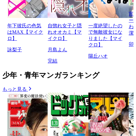
宵
ー
年下彼氏の色気
自惚れ女子と隠
一度絶望したの
わ
はMAX【マイク
れオオカミ【マ
で無敵彼女にな
潔
ロ】
イクロ】
りました【マイ
卯
クロ】
詠梨子
月島よん
陽丘ハオ
完結
少年・青年マンガランキング
もっと見る