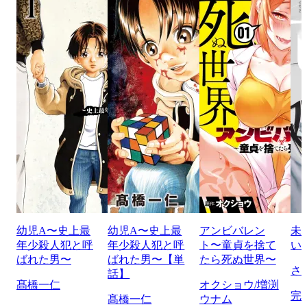
幼児A〜史上最
幼児A〜史上最
アンビバレン
未
年少殺人犯と呼
年少殺人犯と呼
ト〜童貞を捨て
い
ばれた男〜
ばれた男〜【単
たら死ぬ世界〜
さ
話】
髙橋一仁
オクショウ/増渕
完
髙橋一仁
ウナム