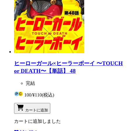
ヒーローガール×ヒーラーボーイ 〜TOUCH
or DEATH〜【単話】 48
完結
100
/
¥110
(税込)
カートに追加
カートに追加しました