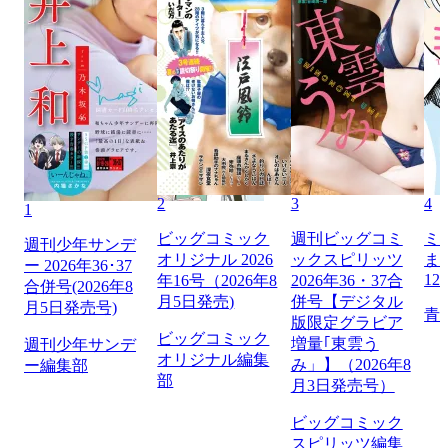
2
3
4
1
ビッグコミック
週刊ビッグコミ
ミ
週刊少年サンデ
オリジナル 2026
ックスピリッツ
ま
ー 2026年36･37
12
年16号（2026年8
2026年36・37合
合併号(2026年8
月5日発売)
併号【デジタル
月5日発売号)
青
版限定グラビア
ビッグコミック
増量｢東雲う
週刊少年サンデ
オリジナル編集
み」】（2026年8
ー編集部
部
月3日発売号）
ビッグコミック
スピリッツ編集