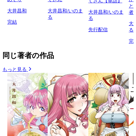
くさん【単話】
と
大井昌和
大井昌和/いのま
大井昌和/いのま
者
る
る
完結
大
先行配信
る
完
同じ著者の作品
もっと見る