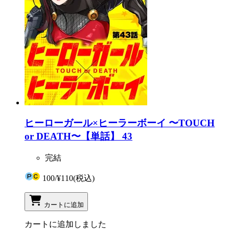
ヒーローガール×ヒーラーボーイ 〜TOUCH
or DEATH〜【単話】 43
完結
100
/
¥110
(税込)
カートに追加
カートに追加しました