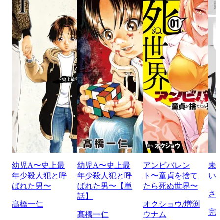
幼児A〜史上最
幼児A〜史上最
アンビバレン
未
年少殺人犯と呼
年少殺人犯と呼
ト〜童貞を捨て
い
ばれた男〜
ばれた男〜【単
たら死ぬ世界〜
さ
話】
髙橋一仁
オクショウ/増渕
完
髙橋一仁
ウナム