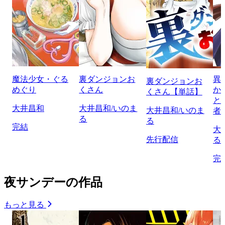
魔法少女・ぐる
裏ダンジョンお
異
裏ダンジョンお
めぐり
くさん
か
くさん【単話】
と
大井昌和
大井昌和/いのま
大井昌和/いのま
者
る
る
完結
大
先行配信
る
完
夜サンデーの作品
もっと見る