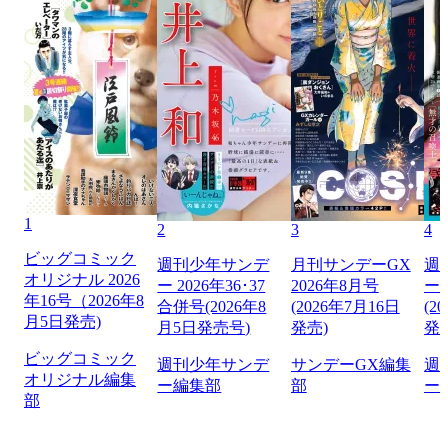
1
2
3
4
ビッグコミック
週刊少年サンデ
月刊サンデーGX
週
オリジナル 2026
ー 2026年36･37
2026年8月号
ー 
年16号（2026年8
合併号(2026年8
(2026年7月16日
(2
月5日発売)
月5日発売号)
発売)
発
ビッグコミック
週刊少年サンデ
サンデーGX編集
週
オリジナル編集
ー編集部
部
ー
部