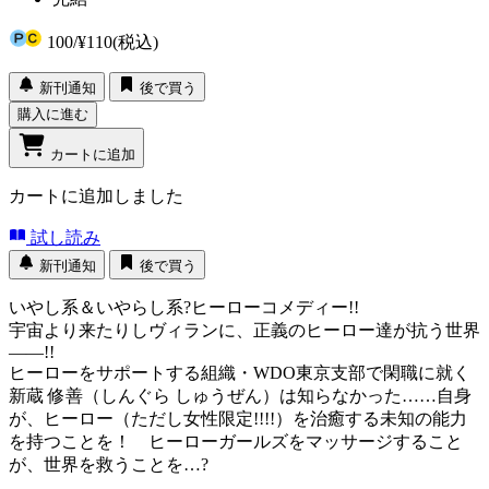
100
/
¥110
(税込)
新刊通知
後で買う
購入に進む
カートに追加
カートに追加しました
試し読み
新刊通知
後で買う
いやし系＆いやらし系?ヒーローコメディー!!
宇宙より来たりしヴィランに、正義のヒーロー達が抗う世界
――!!
ヒーローをサポートする組織・WDO東京支部で閑職に就く
新蔵 修善（しんぐら しゅうぜん）は知らなかった……自身
が、ヒーロー（ただし女性限定!!!!）を治癒する未知の能力
を持つことを！ ヒーローガールズをマッサージすること
が、世界を救うことを…?