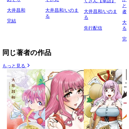
くさん【単話】
と
大井昌和
大井昌和/いのま
大井昌和/いのま
者
る
る
完結
大
先行配信
る
完
同じ著者の作品
もっと見る