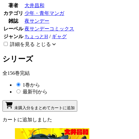
著者
大井昌和
カテゴリ
少年・青年マンガ
雑誌
夜サンデー
レーベル
夜サンデーコミックス
ジャンル
ちょっとH
/
ギャグ
詳細を見る
とじる
シリーズ
全156巻完結
1巻から
最新刊から
未購入分をまとめてカートに追加
カートに追加しました