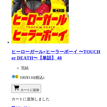
ヒーローガール×ヒーラーボーイ 〜TOUCH
or DEATH〜【単話】 48
完結
100
/
¥110
(税込)
カートに追加
カートに追加しました