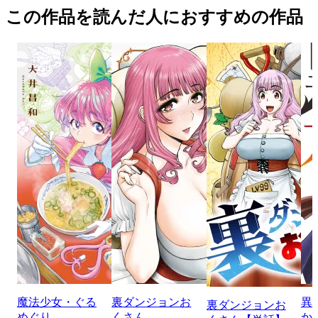
この作品を読んだ人におすすめの作品
魔法少女・ぐる
裏ダンジョンお
異
裏ダンジョンお
めぐり
くさん
か