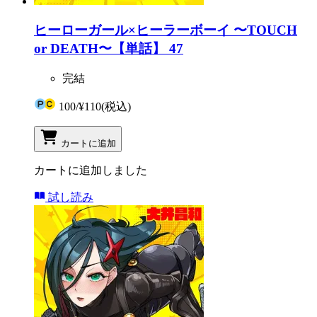
ヒーローガール×ヒーラーボーイ 〜TOUCH
or DEATH〜【単話】 47
完結
100
/
¥110
(税込)
カートに追加
カートに追加しました
試し読み