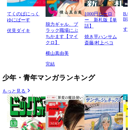
てくのぱにっく
1000円ヒーロ
BA
BU
ゆにばーす
ー 新札版【単
脱力ギャル、ブ
話】
す
ラック職場にぶ
伏見ダイキ
ちかます【マイ
焼き芋ハンサム
クロ】
斎藤/村上ペコ
横山真由美
完結
少年・青年マンガランキング
もっと見る