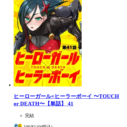
ヒーローガール×ヒーラーボーイ 〜TOUCH
or DEATH〜【単話】 41
完結
100
/
¥110
(税込)