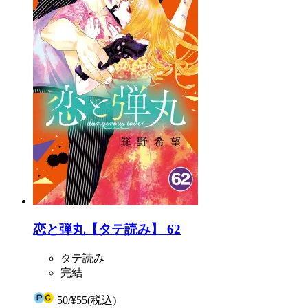
恋と弾丸【タテ読み】 62
タテ読み
完結
50
/
¥55
(税込)