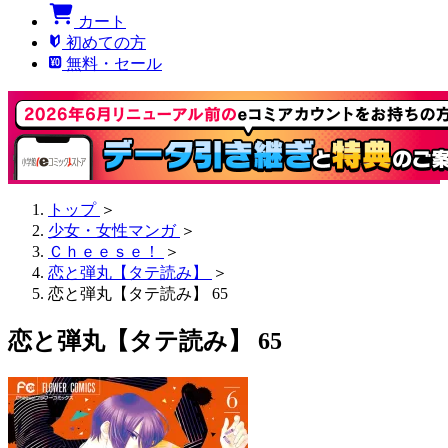
カート
初めての方
無料・セール
トップ
＞
少女・女性マンガ
＞
Ｃｈｅｅｓｅ！
＞
恋と弾丸【タテ読み】
＞
恋と弾丸【タテ読み】 65
恋と弾丸【タテ読み】 65