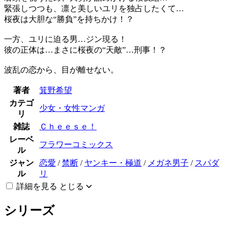
緊張しつつも、凛と美しいユリを独占したくて…
桜夜は大胆な“勝負”を持ちかけ！？
一方、ユリに迫る男…ジン現る！
彼の正体は…まさに桜夜の“天敵”…刑事！？
波乱の恋から、目が離せない。
著者
箕野希望
カテゴ
少女・女性マンガ
リ
雑誌
Ｃｈｅｅｓｅ！
レーベ
フラワーコミックス
ル
ジャン
恋愛
/
禁断
/
ヤンキー・極道
/
メガネ男子
/
スパダ
ル
リ
詳細を見る
とじる
シリーズ