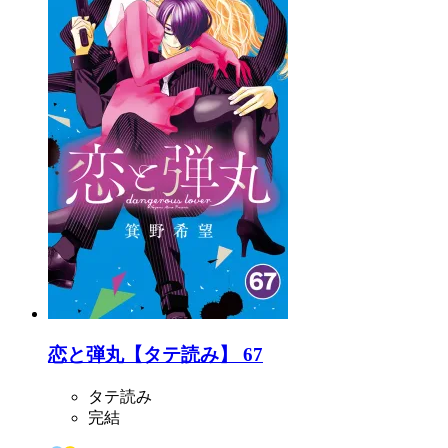
恋と弾丸【タテ読み】 67
タテ読み
完結