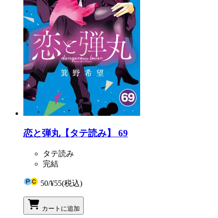
恋と弾丸【タテ読み】 69
タテ読み
完結
50
/
¥55
(税込)
カートに追加