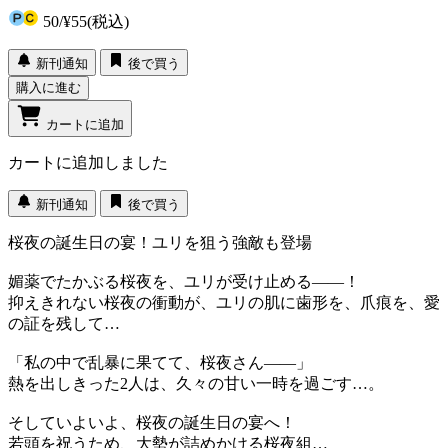
50
/
¥55
(税込)
新刊通知
後で買う
購入に進む
カートに追加
カートに追加しました
新刊通知
後で買う
桜夜の誕生日の宴！ユリを狙う強敵も登場
媚薬でたかぶる桜夜を、ユリが受け止める――！
抑えきれない桜夜の衝動が、ユリの肌に歯形を、爪痕を、愛
の証を残して…
「私の中で乱暴に果てて、桜夜さん――」
熱を出しきった2人は、久々の甘い一時を過ごす…。
そしていよいよ、桜夜の誕生日の宴へ！
若頭を祝うため、大勢が詰めかける桜夜組…