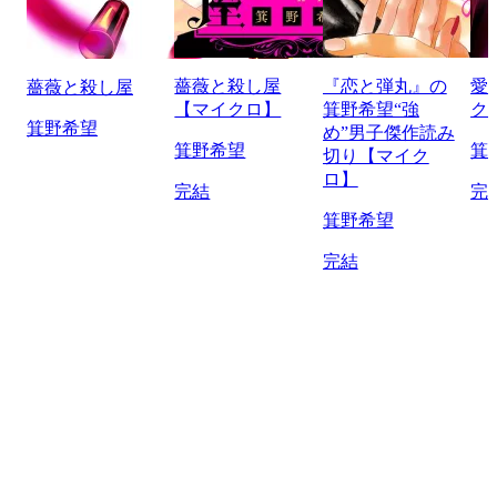
薔薇と殺し屋
『恋と弾丸』の
愛
薔薇と殺し屋
【マイクロ】
箕野希望“強
ク
箕野希望
め”男子傑作読み
箕野希望
箕
切り【マイク
ロ】
完結
完
箕野希望
完結