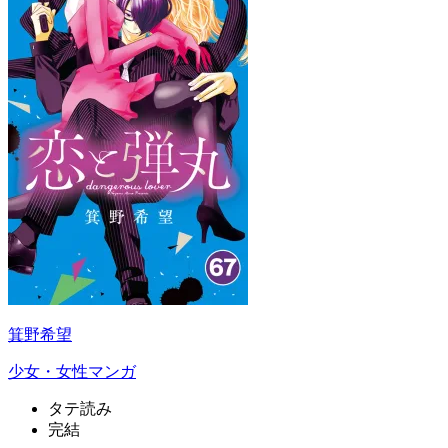
箕野希望
少女・女性マンガ
タテ読み
完結