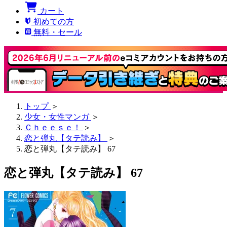
カート
初めての方
無料・セール
トップ
＞
少女・女性マンガ
＞
Ｃｈｅｅｓｅ！
＞
恋と弾丸【タテ読み】
＞
恋と弾丸【タテ読み】 67
恋と弾丸【タテ読み】 67