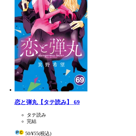
恋と弾丸【タテ読み】 69
タテ読み
完結
50
/
¥55
(税込)