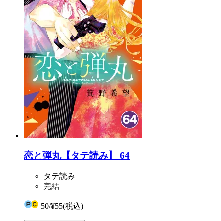
恋と弾丸【タテ読み】 64
タテ読み
完結
50
/
¥55
(税込)