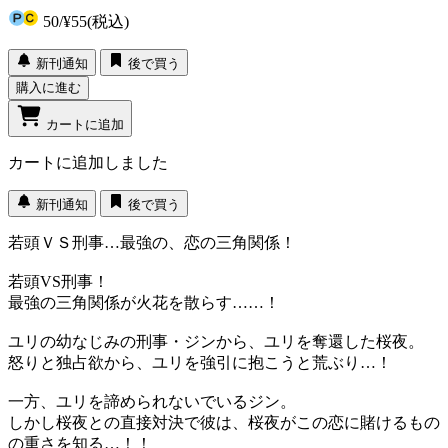
50
/
¥55
(税込)
新刊通知
後で買う
購入に進む
カートに追加
カートに追加しました
新刊通知
後で買う
若頭ＶＳ刑事…最強の、恋の三角関係！
若頭VS刑事！
最強の三角関係が火花を散らす……！
ユリの幼なじみの刑事・ジンから、ユリを奪還した桜夜。
怒りと独占欲から、ユリを強引に抱こうと荒ぶり…！
一方、ユリを諦められないでいるジン。
しかし桜夜との直接対決で彼は、桜夜がこの恋に賭けるもの
の重さを知る…！！