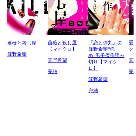
薔薇と殺し屋
『恋と弾丸』の
愛
薔薇と殺し屋
【マイクロ】
箕野希望“強
ク
箕野希望
め”男子傑作読み
箕野希望
箕
切り【マイク
ロ】
完結
完
箕野希望
完結