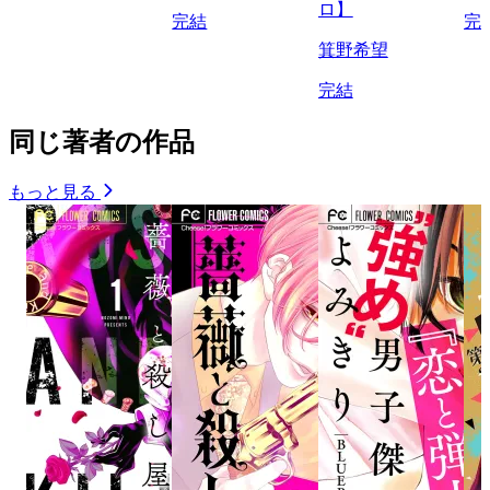
ロ】
完結
完
箕野希望
完結
同じ著者の作品
もっと見る