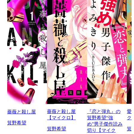
薔薇と殺し屋
『恋と弾丸』の
愛
薔薇と殺し屋
【マイクロ】
箕野希望“強
ク
箕野希望
め”男子傑作読み
箕野希望
箕
切り【マイク