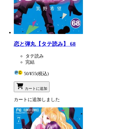
恋と弾丸【タテ読み】 68
タテ読み
完結
50
/
¥55
(税込)
カートに追加
カートに追加しました