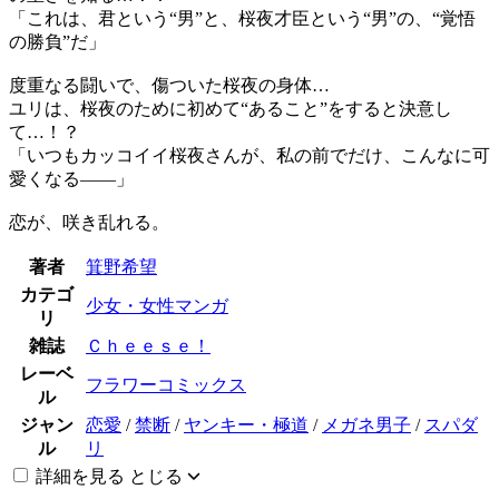
「これは、君という“男”と、桜夜才臣という“男”の、“覚悟
の勝負”だ」
度重なる闘いで、傷ついた桜夜の身体…
ユリは、桜夜のために初めて“あること”をすると決意し
て…！？
「いつもカッコイイ桜夜さんが、私の前でだけ、こんなに可
愛くなる――」
恋が、咲き乱れる。
著者
箕野希望
カテゴ
少女・女性マンガ
リ
雑誌
Ｃｈｅｅｓｅ！
レーベ
フラワーコミックス
ル
ジャン
恋愛
/
禁断
/
ヤンキー・極道
/
メガネ男子
/
スパダ
ル
リ
詳細を見る
とじる