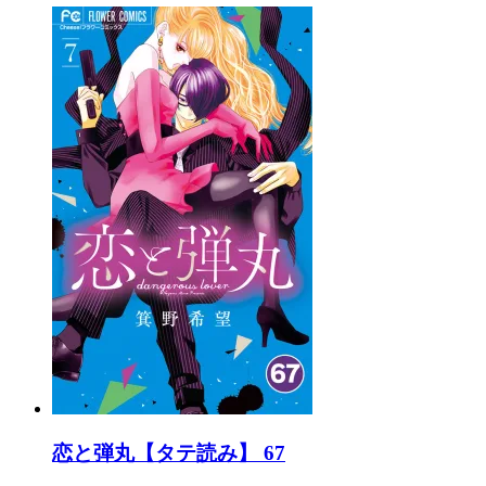
恋と弾丸【タテ読み】 67