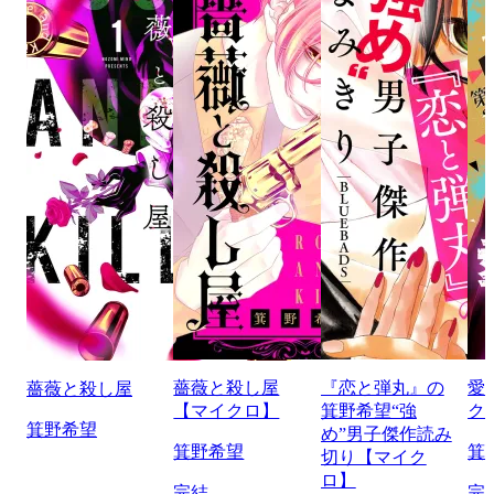
薔薇と殺し屋
『恋と弾丸』の
愛
薔薇と殺し屋
【マイクロ】
箕野希望“強
ク
箕野希望
め”男子傑作読み
箕野希望
箕
切り【マイク
ロ】
完結
完