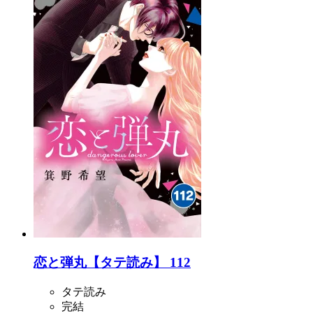
恋と弾丸【タテ読み】 112
タテ読み
完結