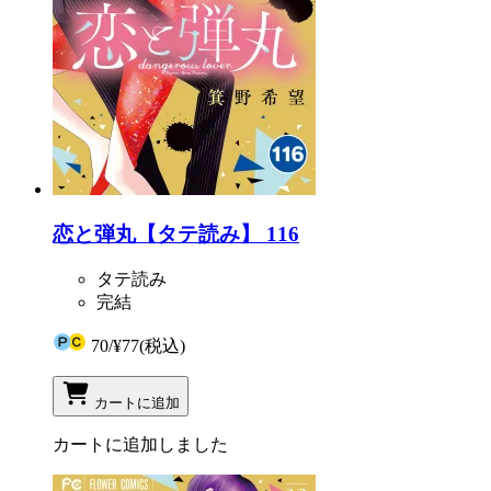
恋と弾丸【タテ読み】 116
タテ読み
完結
70
/
¥77
(税込)
カートに追加
カートに追加しました