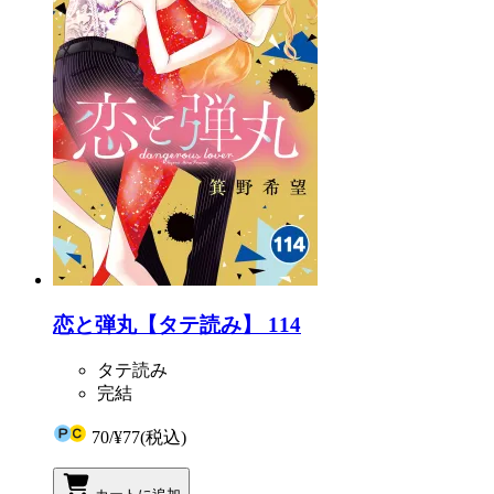
恋と弾丸【タテ読み】 114
タテ読み
完結
70
/
¥77
(税込)