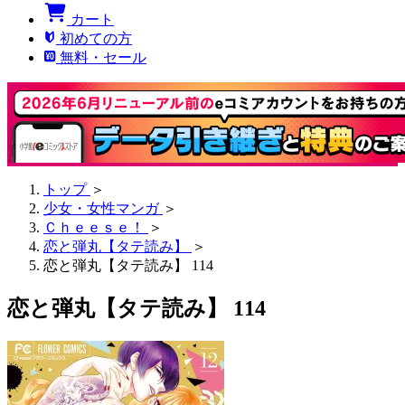
カート
初めての方
無料・セール
トップ
＞
少女・女性マンガ
＞
Ｃｈｅｅｓｅ！
＞
恋と弾丸【タテ読み】
＞
恋と弾丸【タテ読み】 114
恋と弾丸【タテ読み】 114