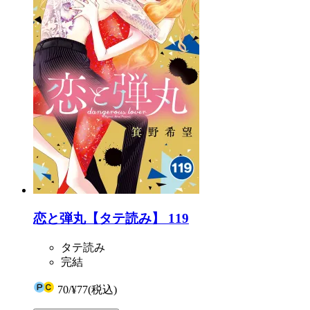
恋と弾丸【タテ読み】 119
タテ読み
完結
70
/
¥77
(税込)