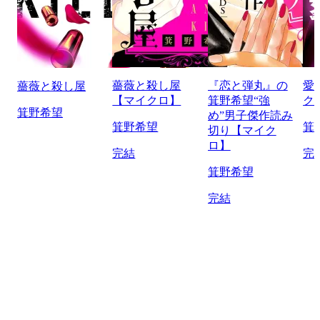
薔薇と殺し屋
『恋と弾丸』の
愛
薔薇と殺し屋
【マイクロ】
箕野希望“強
ク
箕野希望
め”男子傑作読み
箕野希望
箕
切り【マイク
ロ】
完結
完
箕野希望
完結