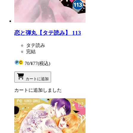
恋と弾丸【タテ読み】 113
タテ読み
完結
70
/
¥77
(税込)
カートに追加
カートに追加しました