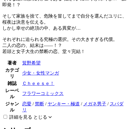
即発！？
そして家族を捨て、危険を冒してまで自分を選んだユリに、
桜夜は決意を伝える。
しかし幸せの絶頂の中、ある異変が…
それぞれに迫られる究極の選択。その大きすぎる代償。
二人の恋の、結末は――！？
若頭と女子大生の禁断の恋、堂々完結！
著者
箕野希望
カテゴ
少女・女性マンガ
リ
雑誌
Ｃｈｅｅｓｅ！
レーベ
フラワーコミックス
ル
ジャン
恋愛
/
禁断
/
ヤンキー・極道
/
メガネ男子
/
スパダ
ル
リ
詳細を見る
とじる