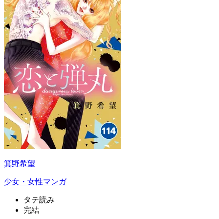
箕野希望
少女・女性マンガ
タテ読み
完結