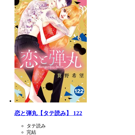
恋と弾丸【タテ読み】 122
タテ読み
完結