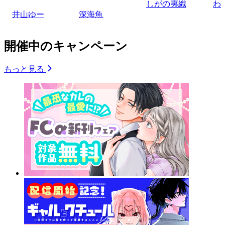
しがの夷織
わ
井山ゆー
深海魚
開催中のキャンペーン
もっと見る