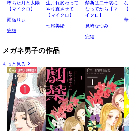
堕ちた月と太陽
生まれ変わって
禁断は二十歳に
な
【マイクロ】
やり直させて
なってから【マ
【
【マイクロ】
イクロ】
雨宿りぃ
華
七尾美緒
見崎なつみ
完結
完結
メガネ男子の作品
もっと見る