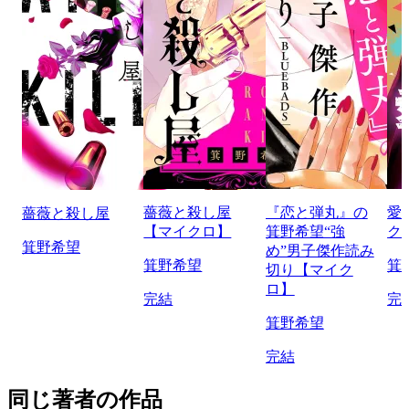
薔薇と殺し屋
『恋と弾丸』の
愛
薔薇と殺し屋
【マイクロ】
箕野希望“強
ク
箕野希望
め”男子傑作読み
箕野希望
箕
切り【マイク
ロ】
完結
完
箕野希望
完結
同じ著者の作品