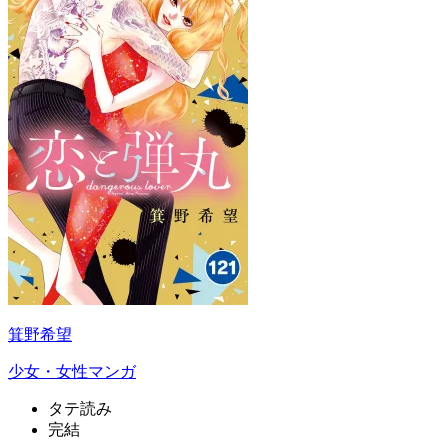
箕野希望
少女・女性マンガ
タテ読み
完結