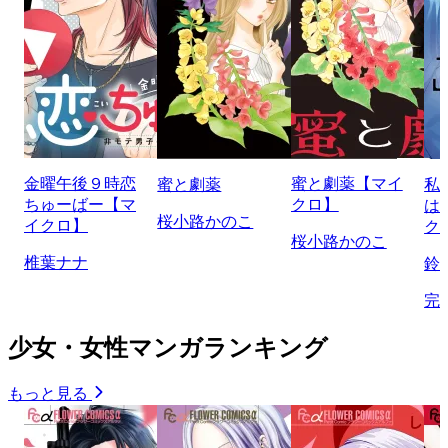
金曜午後９時恋
蜜と劇薬【マイ
蜜と劇薬
私
ちゅーばー【マ
クロ】
は
桜小路かのこ
イクロ】
ク
桜小路かのこ
椎葉ナナ
鈴
完
少女・女性マンガランキング
もっと見る