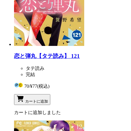
恋と弾丸【タテ読み】 121
タテ読み
完結
70
/
¥77
(税込)
カートに追加
カートに追加しました