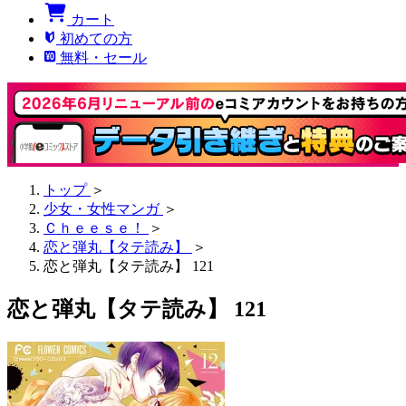
カート
初めての方
無料・セール
トップ
＞
少女・女性マンガ
＞
Ｃｈｅｅｓｅ！
＞
恋と弾丸【タテ読み】
＞
恋と弾丸【タテ読み】 121
恋と弾丸【タテ読み】 121