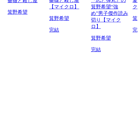
薔薇と殺し屋
『恋と弾丸』の
愛
薔薇と殺し屋
【マイクロ】
箕野希望“強
ク
箕野希望
め”男子傑作読み
箕野希望
箕
切り【マイク
ロ】
完結
完
箕野希望
完結