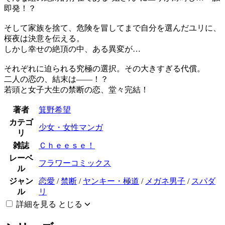
即発！？
そして家族を捨て、危険を冒してまで自分を選んだユリに、
桜夜は決意を伝える。
しかし幸せの絶頂の中、ある異変が…
それぞれに迫られる究極の選択。その大きすぎる代償。
二人の恋の、結末は――！？
若頭と女子大生の禁断の恋、堂々完結！
著者
箕野希望
カテゴ
少女・女性マンガ
リ
雑誌
Ｃｈｅｅｓｅ！
レーベ
フラワーコミックス
ル
ジャン
恋愛
/
禁断
/
ヤンキー・極道
/
メガネ男子
/
スパダ
ル
リ
詳細を見る
とじる