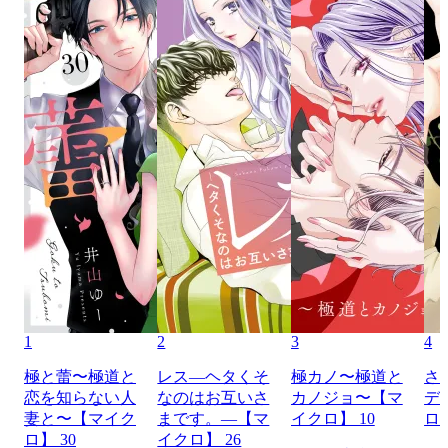
1
2
3
4
極と蕾〜極道と
レス―ヘタくそ
極カノ〜極道と
さ
恋を知らない人
なのはお互いさ
カノジョ〜【マ
デ
妻と〜【マイク
まです。―【マ
イクロ】 10
ロ】
ロ】 30
イクロ】 26