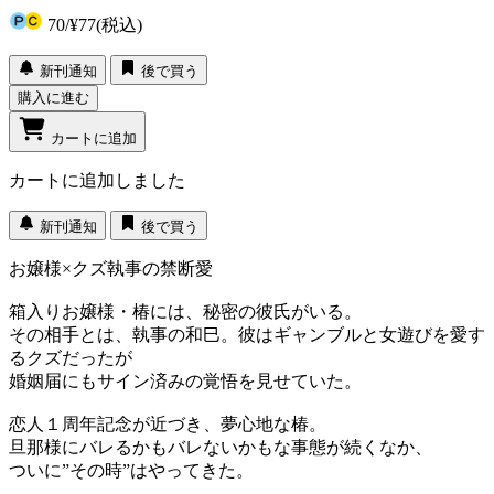
70
/
¥77
(税込)
新刊通知
後で買う
購入に進む
カートに追加
カートに追加しました
新刊通知
後で買う
お嬢様×クズ執事の禁断愛
箱入りお嬢様・椿には、秘密の彼氏がいる。
その相手とは、執事の和巳。彼はギャンブルと女遊びを愛す
るクズだったが
婚姻届にもサイン済みの覚悟を見せていた。
恋人１周年記念が近づき、夢心地な椿。
旦那様にバレるかもバレないかもな事態が続くなか、
ついに”その時”はやってきた。