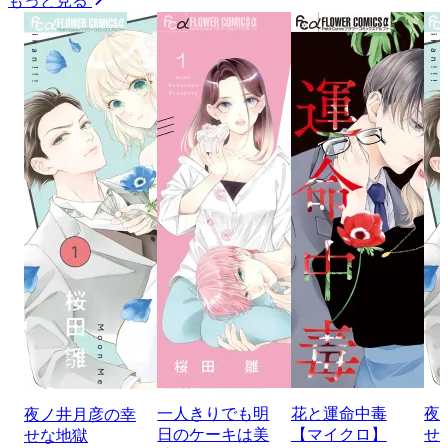
もっと見る
一人きりでも明
花と運命中毒
夜
夜ノ井月彦の幸
日のケーキは美
【マイクロ】
せ
せな地獄