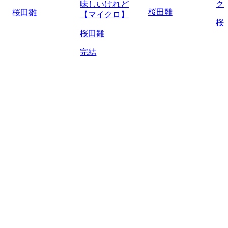
味しいけれど
ク
桜田雛
桜田雛
【マイクロ】
桜
桜田雛
完結