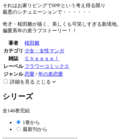
それはお家リビングでH中という考え得る限り
最悪のシチュエーションで・・・・・・
奇才・桜田雛が描く、美しくも可笑しすぎる新境地。
偏愛系年の差ラブストーリー！！
著者
桜田雛
カテゴリ
少女・女性マンガ
雑誌
Ｃｈｅｅｓｅ！
レーベル
フラワーコミックス
ジャンル
恋愛
/
年の差恋愛
詳細を見る
とじる
シリーズ
全146巻完結
1巻から
最新刊から