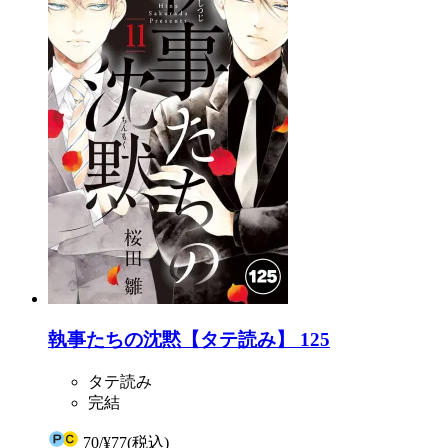
執事たちの沈黙【タテ読み】 125
タテ読み
完結
70
/
¥77
(税込)