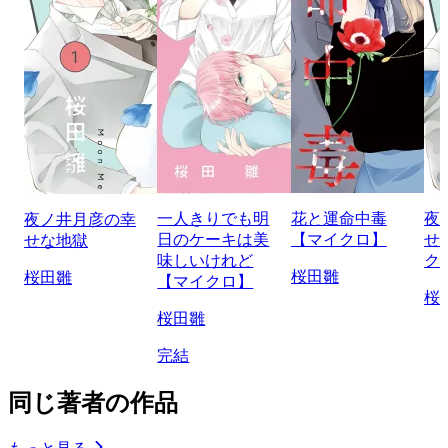
一人きりでも明
花と運命中毒
夜
夜ノ井月彦の幸
日のケーキは美
【マイクロ】
せ
せな地獄
味しいけれど
ク
桜田雛
桜田雛
【マイクロ】
桜
桜田雛
完結
同じ著者の作品