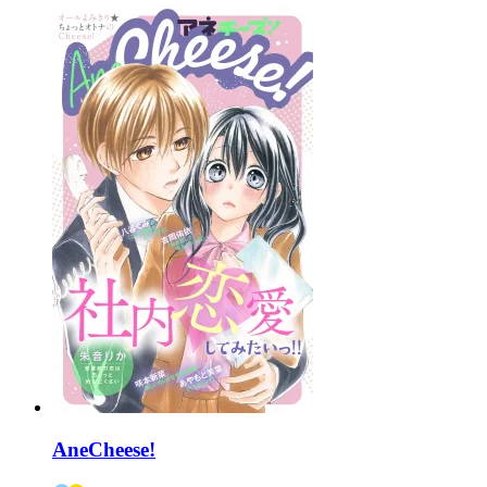
AneCheese!