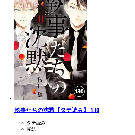
執事たちの沈黙【タテ読み】 130
タテ読み
完結