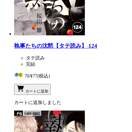
執事たちの沈黙【タテ読み】 124
タテ読み
完結
70
/
¥77
(税込)
カートに追加
カートに追加しました