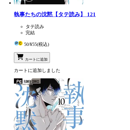
執事たちの沈黙【タテ読み】 121
タテ読み
完結
50
/
¥55
(税込)
カートに追加
カートに追加しました