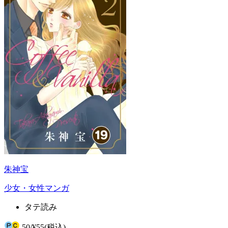
朱神宝
少女・女性マンガ
タテ読み
50
/
¥55
(税込)