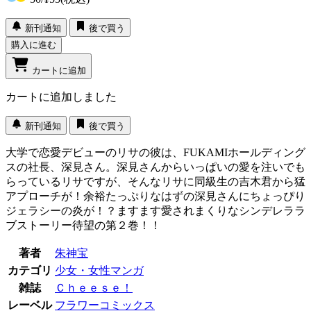
新刊通知
後で買う
購入に進む
カートに追加
カートに追加しました
新刊通知
後で買う
大学で恋愛デビューのリサの彼は、FUKAMIホールディング
スの社長、深見さん。深見さんからいっぱいの愛を注いでも
らっているリサですが、そんなリサに同級生の吉木君から猛
アプローチが！余裕たっぷりなはずの深見さんにちょっぴり
ジェラシーの炎が！？ますます愛されまくりなシンデレララ
ブストーリー待望の第２巻！！
著者
朱神宝
カテゴリ
少女・女性マンガ
雑誌
Ｃｈｅｅｓｅ！
レーベル
フラワーコミックス