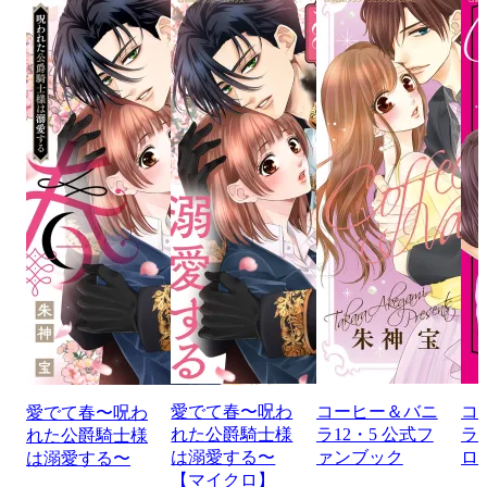
愛でて春〜呪わ
コーヒー＆バニ
コ
愛でて春〜呪わ
れた公爵騎士様
ラ12・5 公式フ
ラ 
れた公爵騎士様
は溺愛する〜
ァンブック
ロ
は溺愛する〜
【マイクロ】