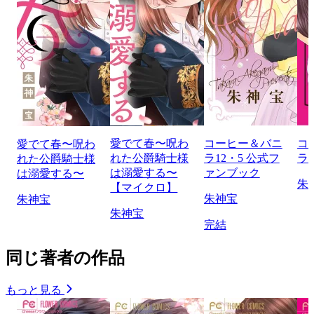
愛でて春〜呪わ
コーヒー＆バニ
コ
愛でて春〜呪わ
れた公爵騎士様
ラ12・5 公式フ
ラ b
れた公爵騎士様
は溺愛する〜
ァンブック
は溺愛する〜
朱
【マイクロ】
朱神宝
朱神宝
朱神宝
完結
同じ著者の作品
もっと見る