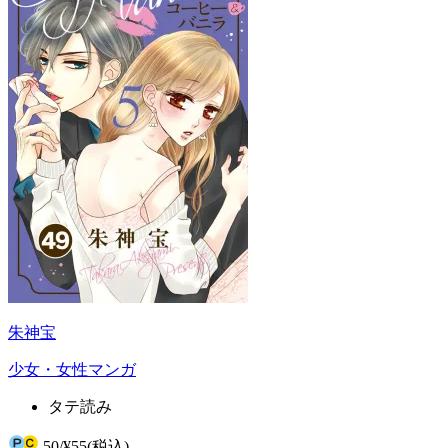
朱神宝
少女・女性マンガ
タテ読み
50
/
¥55
(税込)