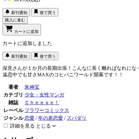
新刊通知
後で買う
購入に進む
カートに追加
カートに追加しました
新刊通知
後で買う
深見さんが１か月の長期出張！こんなに長く離ればなれにな
遠恋中でも甘さMAXのコヒバニワールド開幕です！！
著者
朱神宝
カテゴリ
少女・女性マンガ
雑誌
Ｃｈｅｅｓｅ！
レーベル
フラワーコミックス
ジャンル
恋愛
/
年の差恋愛
/
スパダリ
詳細を見る
とじる