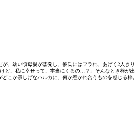
だが、幼い頃母親が蒸発し、彼氏にはフラれ、あげく2人きり
るけど、私に幸せって、本当にくるの…？」そんなとき梓が出
がどこか寂しげなハルカに、何か惹かれ合うものを感じる梓。