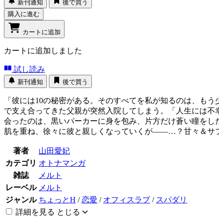
新刊通知
後で買う
購入に進む
カートに追加
カートに追加しました
試し読み
新刊通知
後で買う
「彼には10の秘密がある。そのすべてを私が知るのは、もう
で支え合ってきた父親が突然入院してしまう。「人生には不
会ったのは、黒いパーカーに身を包み、片方だけ蒼い瞳をし
肌を重ね、徐々に彼と親しくなっていくが――…？甘々＆サプ
著者
山田愛妃
カテゴリ
オトナマンガ
雑誌
メルト
レーベル
メルト
ジャンル
ちょっとH
/
恋愛
/
オフィスラブ
/
スパダリ
詳細を見る
とじる