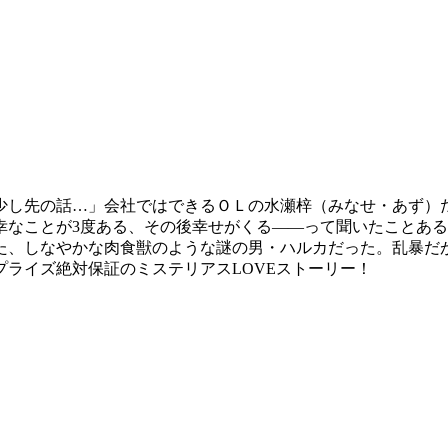
少し先の話…」会社ではできるＯＬの水瀬梓（みなせ・あず）
幸なことが3度ある、その後幸せがくる――って聞いたことあ
た、しなやかな肉食獣のような謎の男・ハルカだった。乱暴だ
ライズ絶対保証のミステリアスLOVEストーリー！