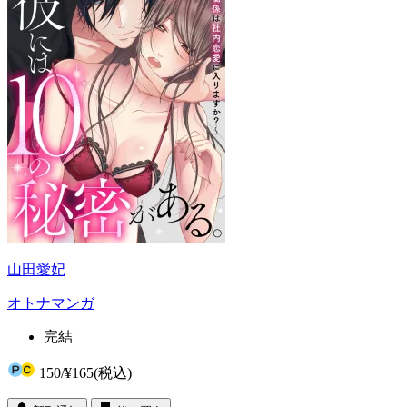
山田愛妃
オトナマンガ
完結
150
/
¥165
(税込)