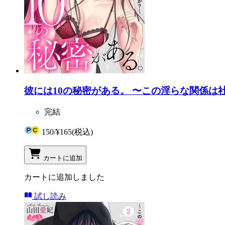
彼には10の秘密がある。 〜この淫らな関係は
完結
150
/
¥165
(税込)
カートに追加
カートに追加しました
試し読み