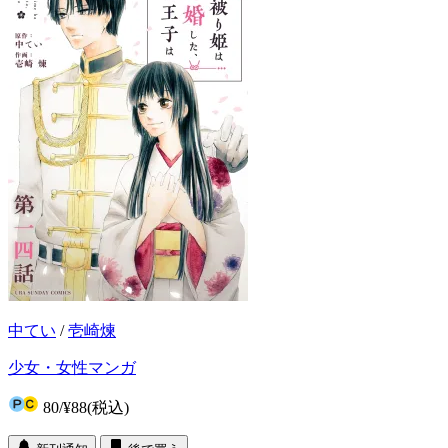
中てい
/
壱崎煉
少女・女性マンガ
80
/
¥88
(税込)