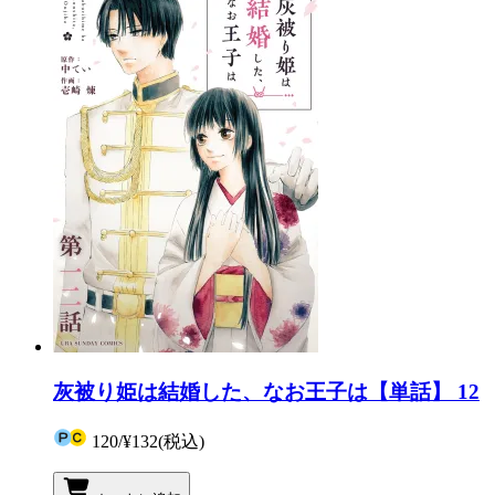
灰被り姫は結婚した、なお王子は【単話】 12
120
/
¥132
(税込)