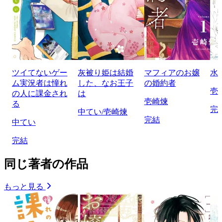
ツイてないゲー
灰被り姫は結婚
マフィアのお嬢
水
ム実況者は憧れ
した、なお王子
の婚約者
壱
の人に課金され
は
壱崎煉
る
完
中てい/壱崎煉
完結
中てい
完結
同じ著者の作品
もっと見る