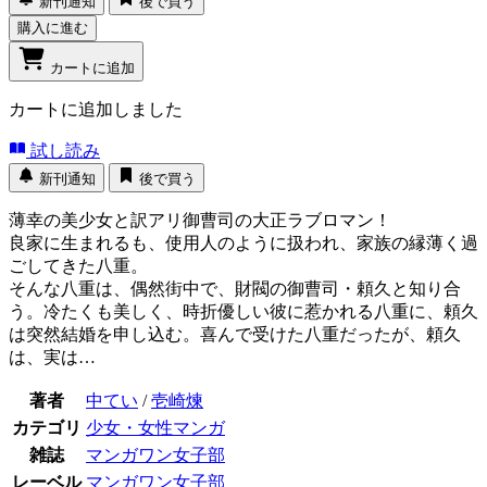
新刊通知
後で買う
購入に進む
カートに追加
カートに追加しました
試し読み
新刊通知
後で買う
薄幸の美少女と訳アリ御曹司の大正ラブロマン！
良家に生まれるも、使用人のように扱われ、家族の縁薄く過
ごしてきた八重。
そんな八重は、偶然街中で、財閥の御曹司・頼久と知り合
う。冷たくも美しく、時折優しい彼に惹かれる八重に、頼久
は突然結婚を申し込む。喜んで受けた八重だったが、頼久
は、実は…
著者
中てい
/
壱崎煉
カテゴリ
少女・女性マンガ
雑誌
マンガワン女子部
レーベル
マンガワン女子部