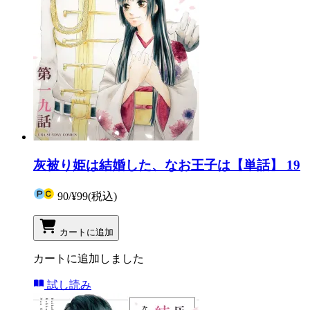
灰被り姫は結婚した、なお王子は【単話】 19
90
/
¥99
(税込)
カートに追加
カートに追加しました
試し読み