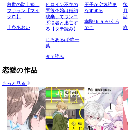
救世の騎士姫
ヒロイン不在の
王子が空気読ま
後
ファラン【マイ
悪役令嬢は婚約
なすぎる
月
クロ】
破棄してワンコ
話
幸路/ｋａｅ/くろ
系従者と逃亡す
上条あおい
でこ
柊
る【タテ読み】
じろあるば/柊一
葉
タテ読み
恋愛の作品
もっと見る