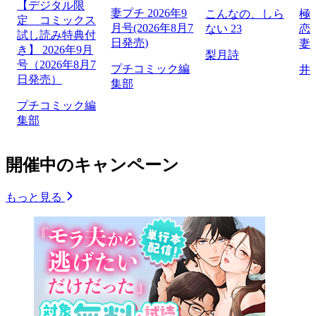
【デジタル限
妻プチ 2026年9
こんなの、しら
極
定 コミックス
月号(2026年8月7
ない 23
恋
試し読み特典付
日発売)
妻
き】 2026年9月
梨月詩
号（2026年8月7
プチコミック編
井
日発売）
集部
プチコミック編
集部
開催中のキャンペーン
もっと見る