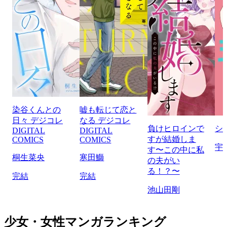
染谷くんとの
嘘も転じて恋と
日々 デジコレ
なる デジコレ
負けヒロインで
シ
DIGITAL
DIGITAL
すが結婚しま
COMICS
COMICS
宇
す〜この中に私
桐生菜央
寒田鰤
の夫がい
る！？〜
完結
完結
池山田剛
少女・女性マンガランキング