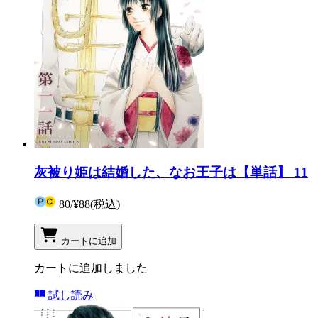
灰被り姫は結婚した、なお王子は【単話】 11
80
/
¥88
(税込)
カートに追加
カートに追加しました
試し読み