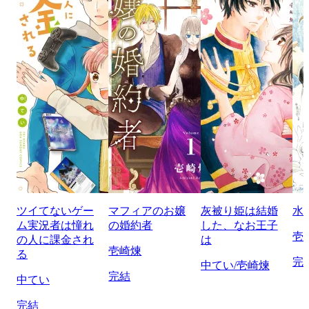
ツイてないゲー
マフィアのお嬢
灰被り姫は結婚
水
ム実況者は憧れ
の婚約者
した、なお王子
壱
の人に課金され
は
壱崎煉
る
完
中てい/壱崎煉
完結
中てい
完結