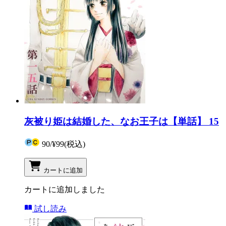
灰被り姫は結婚した、なお王子は【単話】 15
90
/
¥99
(税込)
カートに追加
カートに追加しました
試し読み