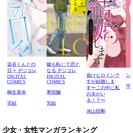
染谷くんとの
嘘も転じて恋と
日々 デジコレ
なる デジコレ
負けヒロインで
シ
DIGITAL
DIGITAL
すが結婚しま
COMICS
COMICS
宇
す〜この中に私
桐生菜央
寒田鰤
の夫がい
る！？〜
完結
完結
池山田剛
少女・女性マンガランキング