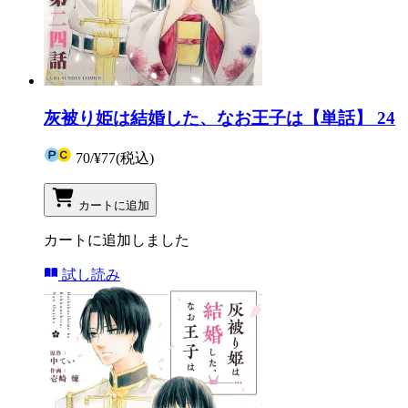
灰被り姫は結婚した、なお王子は【単話】 24
70
/
¥77
(税込)
カートに追加
カートに追加しました
試し読み