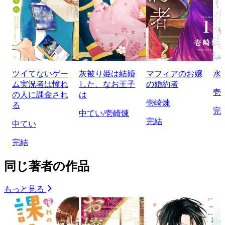
ツイてないゲー
灰被り姫は結婚
マフィアのお嬢
水
ム実況者は憧れ
した、なお王子
の婚約者
壱
の人に課金され
は
壱崎煉
る
完
中てい/壱崎煉
完結
中てい
完結
同じ著者の作品
もっと見る