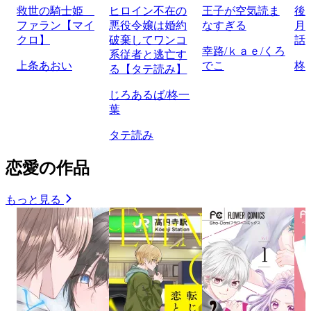
救世の騎士姫
ヒロイン不在の
王子が空気読ま
後
ファラン【マイ
悪役令嬢は婚約
なすぎる
月
クロ】
破棄してワンコ
話
幸路/ｋａｅ/くろ
系従者と逃亡す
上条あおい
でこ
柊
る【タテ読み】
じろあるば/柊一
葉
タテ読み
恋愛の作品
もっと見る