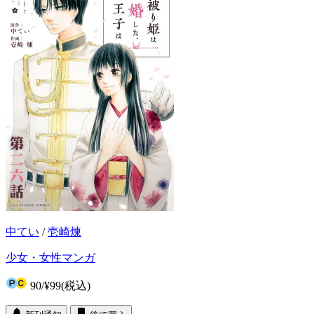
中てい
/
壱崎煉
少女・女性マンガ
90
/
¥99
(税込)