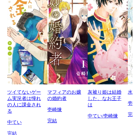
ツイてないゲー
マフィアのお嬢
灰被り姫は結婚
水
ム実況者は憧れ
の婚約者
した、なお王子
壱
の人に課金され
は
壱崎煉
る
完
中てい/壱崎煉
完結
中てい
完結