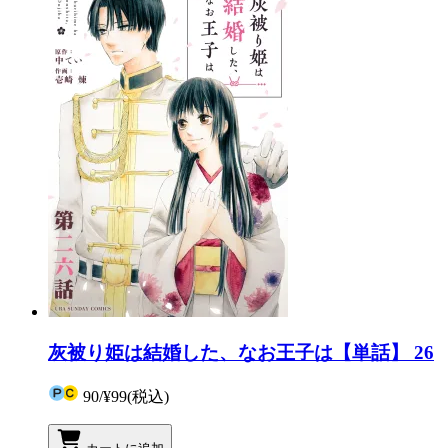
灰被り姫は結婚した、なお王子は【単話】 26
90
/
¥99
(税込)