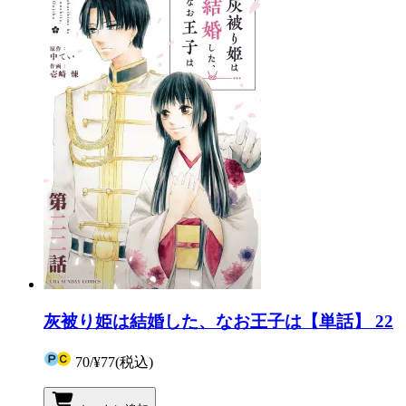
灰被り姫は結婚した、なお王子は【単話】 22
70
/
¥77
(税込)