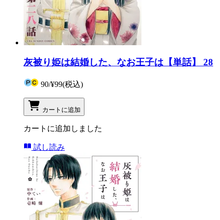
灰被り姫は結婚した、なお王子は【単話】 28
90
/
¥99
(税込)
カートに追加
カートに追加しました
試し読み