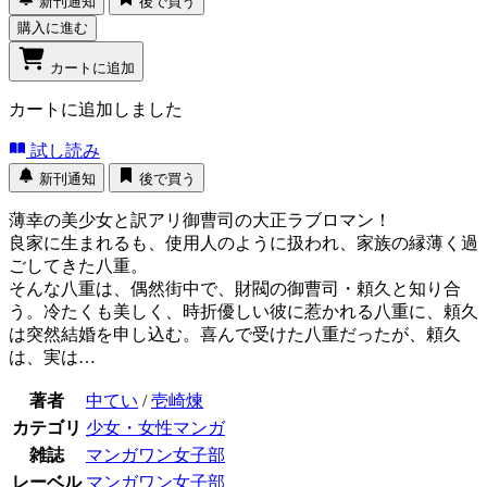
新刊通知
後で買う
購入に進む
カートに追加
カートに追加しました
試し読み
新刊通知
後で買う
薄幸の美少女と訳アリ御曹司の大正ラブロマン！
良家に生まれるも、使用人のように扱われ、家族の縁薄く過
ごしてきた八重。
そんな八重は、偶然街中で、財閥の御曹司・頼久と知り合
う。冷たくも美しく、時折優しい彼に惹かれる八重に、頼久
は突然結婚を申し込む。喜んで受けた八重だったが、頼久
は、実は…
著者
中てい
/
壱崎煉
カテゴリ
少女・女性マンガ
雑誌
マンガワン女子部
レーベル
マンガワン女子部