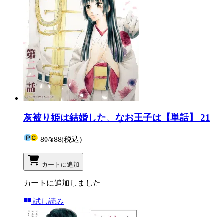
灰被り姫は結婚した、なお王子は【単話】 21
80
/
¥88
(税込)
カートに追加
カートに追加しました
試し読み