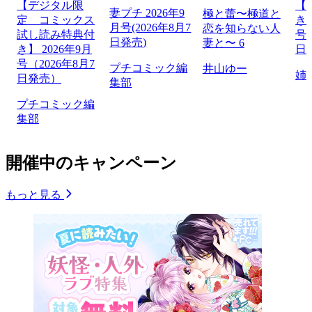
【デジタル限
【
妻プチ 2026年9
極と蕾〜極道と
定 コミックス
き】
月号(2026年8月7
恋を知らない人
試し読み特典付
号（
日発売)
妻と〜 6
き】 2026年9月
日
号（2026年8月7
プチコミック編
井山ゆー
姉
日発売）
集部
プチコミック編
集部
開催中のキャンペーン
もっと見る