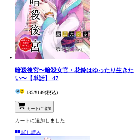
暗殺後宮〜暗殺女官・花鈴はゆったり生きた
い〜【単話】 47
135
/
¥149
(税込)
カートに追加
カートに追加しました
試し読み