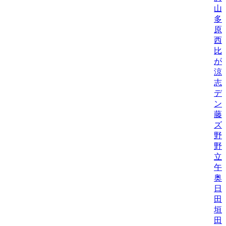
山
多
原
西
比/
が
涼
志
デ
ン
藤
ズ
野
野機
立
午
奥
日
田
垣
田