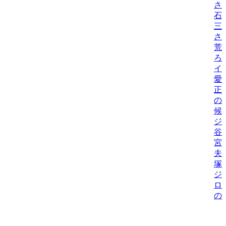
さ
石
三
さ
荒
ろ
イ
愛
正
の
候
ジ
谷
宮
夫
塚
ジ
ロ
の