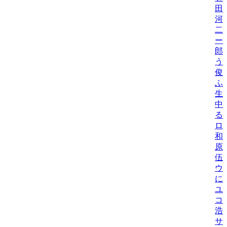
田
河
二
ー
郎
う
俊
ふ
生
中
る
ロ
和
原
伍
ウ
に
ユ
コ
浩
サ