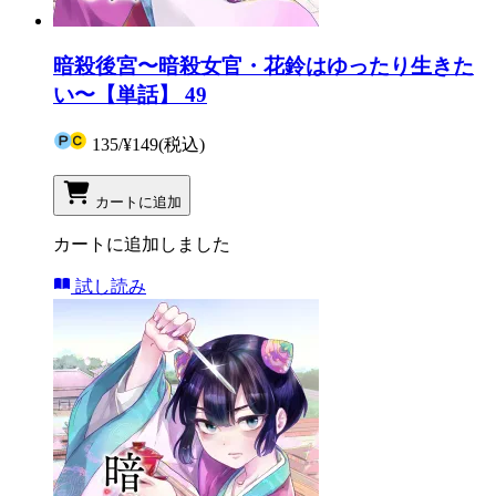
暗殺後宮〜暗殺女官・花鈴はゆったり生きた
い〜【単話】 49
135
/
¥149
(税込)
カートに追加
カートに追加しました
試し読み