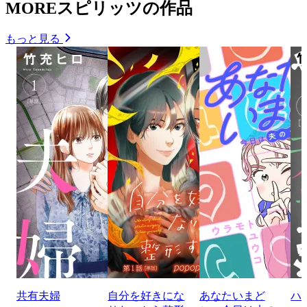
MOREスピリッツの作品
もっと見る
共有夫婦
自分を好きにな
あなたいまど
ハ