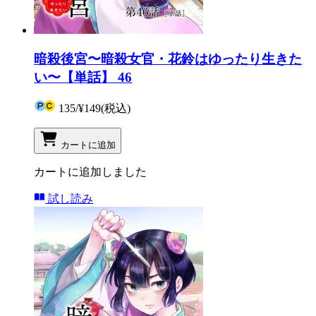
暗殺後宮〜暗殺女官・花鈴はゆったり生きた
い〜【単話】 46
135
/
¥149
(税込)
カートに追加
カートに追加しました
試し読み