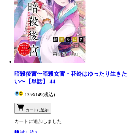
暗殺後宮〜暗殺女官・花鈴はゆったり生きた
い〜【単話】 44
135
/
¥149
(税込)
カートに追加
カートに追加しました
試し読み