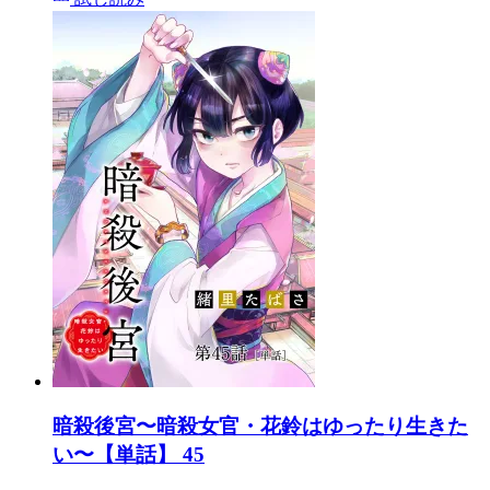
暗殺後宮〜暗殺女官・花鈴はゆったり生きた
い〜【単話】 45