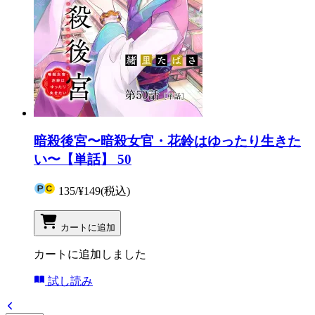
暗殺後宮〜暗殺女官・花鈴はゆったり生きた
い〜【単話】 50
135
/
¥149
(税込)
カートに追加
カートに追加しました
試し読み