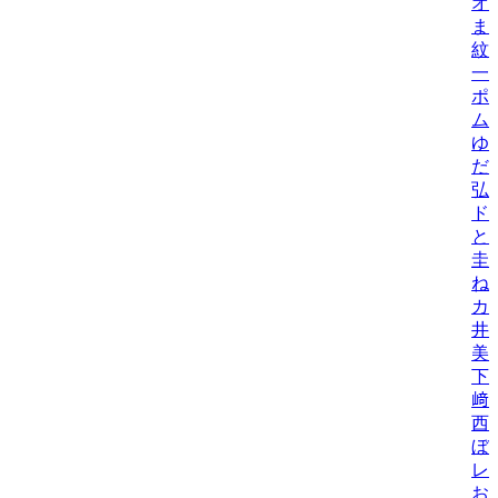
オ
ま
紋
一
ポ
ム
ゆ
だ
弘
ド
と
圭
ね
カ
井
美/
下
﨑
西
ぼ
レ
お