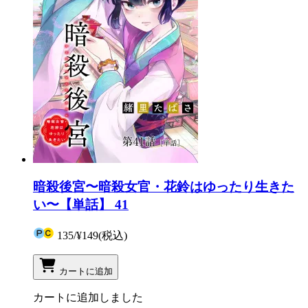
暗殺後宮〜暗殺女官・花鈴はゆったり生きた
い〜【単話】 41
135
/
¥149
(税込)
カートに追加
カートに追加しました