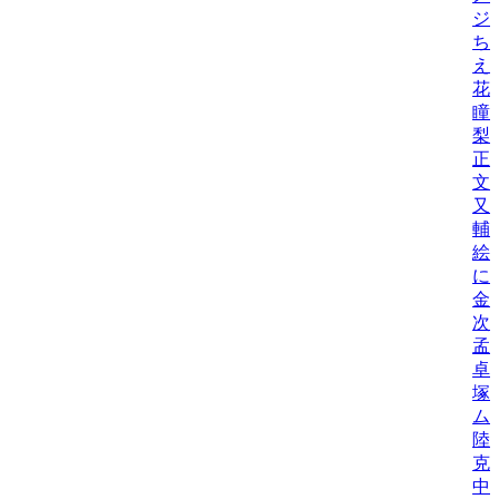
ジ
ち
え
花
瞳
梨
正
文
又
輔
絵
に
金
次
孟
卓
塚
ム
陸
克
中