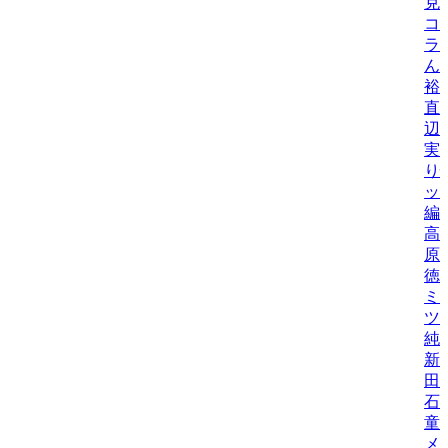
克
コ
ラ
ん
裕
直
辺
実
り
ッ
編
高
原
徳
ミ
ツ
純
新
田
石
童
メ