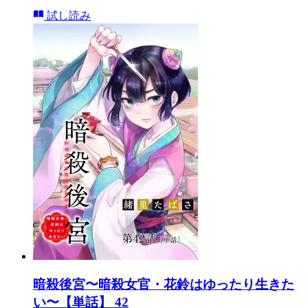
試し読み
暗殺後宮〜暗殺女官・花鈴はゆったり生きた
い〜【単話】 42