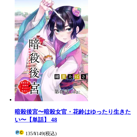
暗殺後宮〜暗殺女官・花鈴はゆったり生きた
い〜【単話】 48
135
/
¥149
(税込)