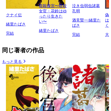
暗殺後宮〜暗殺
泣き虫弱虫諸葛
女官・花鈴はゆ
孔明
クナイ伝
偽
ったり生きた
酒見賢一/緒里た
は
い〜
緒里たばさ
ばさ
く
緒里たばさ
完結
完結
大
同じ著者の作品
もっと見る