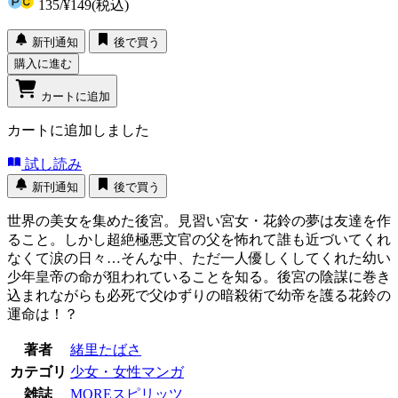
135
/
¥149
(税込)
新刊通知
後で買う
購入に進む
カートに追加
カートに追加しました
試し読み
新刊通知
後で買う
世界の美女を集めた後宮。見習い宮女・花鈴の夢は友達を作
ること。しかし超絶極悪文官の父を怖れて誰も近づいてくれ
なくて涙の日々…そんな中、ただ一人優しくしてくれた幼い
少年皇帝の命が狙われていることを知る。後宮の陰謀に巻き
込まれながらも必死で父ゆずりの暗殺術で幼帝を護る花鈴の
運命は！？
著者
緒里たばさ
カテゴリ
少女・女性マンガ
雑誌
MOREスピリッツ