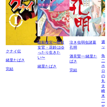
週
暗殺後宮〜暗殺
泣き虫弱虫諸葛
ッ
女官・花鈴はゆ
孔明
クナイ伝
ったり生きた
魚
酒見賢一/緒里た
い〜
緒里たばさ
二
ばさ
ホ
緒里たばさ
完結
完結
ロ
の
丸
太
崎
木
二
せ