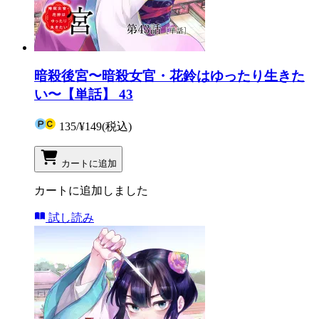
暗殺後宮〜暗殺女官・花鈴はゆったり生きた
い〜【単話】 43
135
/
¥149
(税込)
カートに追加
カートに追加しました
試し読み