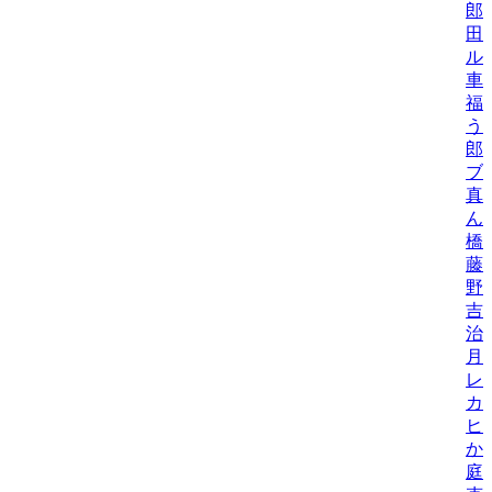
郎
田
ル
車
福
う
郎
ブ
真
ん
橋
藤
野
吉
治
月
レ
カ
ヒ
か
庭