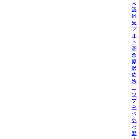
大
清
帆
矢
プ
オ
下
潤
倉
原
沢
佐
絵
土
ウ
プ
み
ペ
や
わ
郎