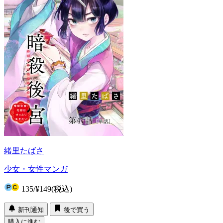
緒里たばさ
少女・女性マンガ
135
/
¥149
(税込)
新刊通知
後で買う
購入に進む