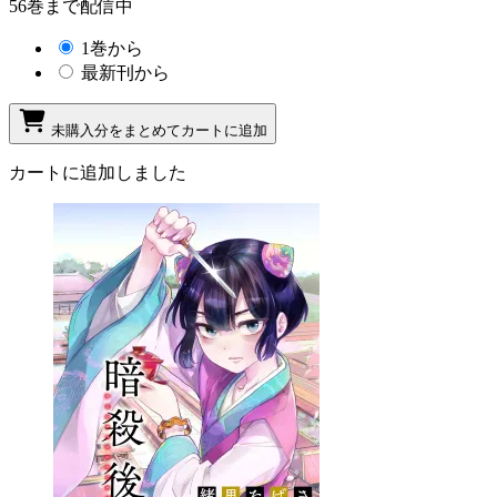
56巻まで配信中
1巻から
最新刊から
未購入分をまとめてカートに追加
カートに追加しました