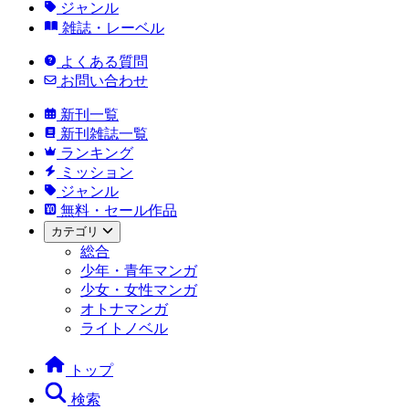
ジャンル
雑誌・レーベル
よくある質問
お問い合わせ
新刊一覧
新刊雑誌一覧
ランキング
ミッション
ジャンル
無料・セール作品
カテゴリ
総合
少年・青年マンガ
少女・女性マンガ
オトナマンガ
ライトノベル
トップ
検索