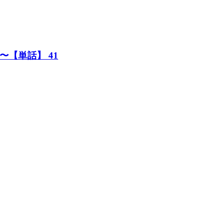
【単話】 41