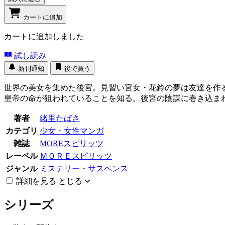
カートに追加
カートに追加しました
試し読み
新刊通知
後で買う
世界の美女を集めた後宮。見習い宮女・花鈴の夢は友達を作
皇帝の命が狙われていることを知る。後宮の陰謀に巻き込ま
著者
緒里たばさ
カテゴリ
少女・女性マンガ
雑誌
MOREスピリッツ
レーベル
ＭＯＲＥスピリッツ
ジャンル
ミステリー・サスペンス
詳細を見る
とじる
シリーズ