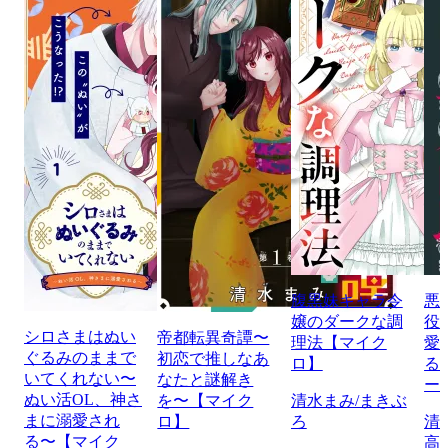
腹黒妹キャラ令
悪
嬢のダークな調
役
シロさまはぬい
帝都転異奇譚〜
理法【マイク
愛
ぐるみのままで
初恋で推しなあ
ロ】
る
いてくれない〜
なたと謎解き
ー
ぬい活OL、神さ
を〜【マイク
清水まみ/まきぶ
まに溺愛され
ロ】
ろ
清
る〜【マイク
高