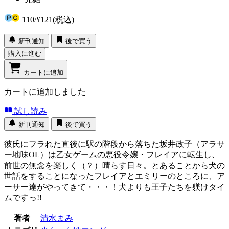
110
/
¥121
(税込)
新刊通知
後で買う
購入に進む
カートに追加
カートに追加しました
試し読み
新刊通知
後で買う
彼氏にフラれた直後に駅の階段から落ちた坂井政子（アラサ
ー地味OL）は乙女ゲームの悪役令嬢・フレイアに転生し、
前世の無念を楽しく（？）晴らす日々。とあることから犬の
世話をすることになったフレイアとエミリーのところに、ア
ーサー達がやってきて・・・！犬よりも王子たちを躾けタイ
ムですっ!!
著者
清水まみ