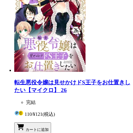
転生悪役令嬢は見せかけドS王子をお仕置きし
たい【マイクロ】 26
完結
110
/
¥121
(税込)
カートに追加