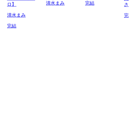
清水まみ
完結
ロ】
さ
清水まみ
完
完結