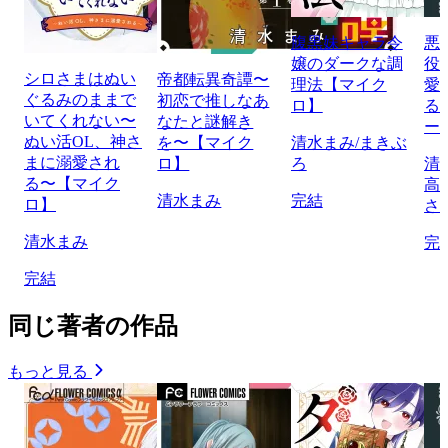
腹黒妹キャラ令
悪
嬢のダークな調
役
シロさまはぬい
帝都転異奇譚〜
理法【マイク
愛
ぐるみのままで
初恋で推しなあ
ロ】
る
いてくれない〜
なたと謎解き
ー
ぬい活OL、神さ
を〜【マイク
清水まみ/まきぶ
まに溺愛され
ロ】
ろ
清
る〜【マイク
高
清水まみ
完結
ロ】
さ
清水まみ
完
完結
同じ著者の作品
もっと見る