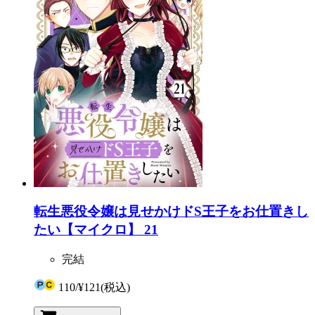
転生悪役令嬢は見せかけドS王子をお仕置きし
たい【マイクロ】 21
完結
110
/
¥121
(税込)