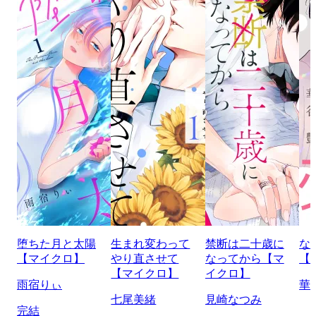
堕ちた月と太陽
生まれ変わって
禁断は二十歳に
な
【マイクロ】
やり直させて
なってから【マ
【
【マイクロ】
イクロ】
雨宿りぃ
華
七尾美緒
見崎なつみ
完結